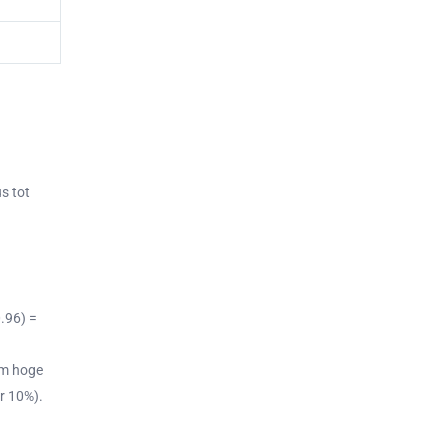
s tot
0.96) =
om hoge
ar 10%).