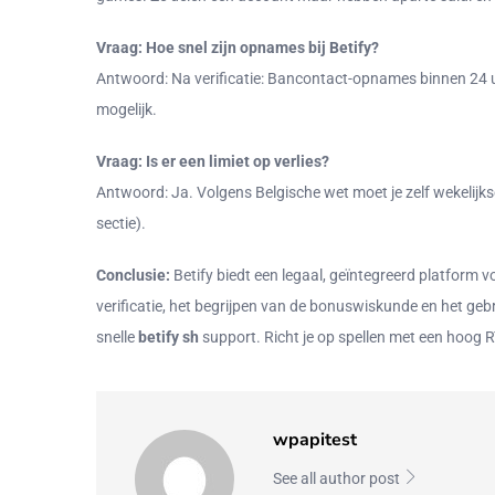
Vraag: Hoe snel zijn opnames bij Betify?
Antwoord: Na verificatie: Bancontact-opnames binnen 24 
mogelijk.
Vraag: Is er een limiet op verlies?
Antwoord: Ja. Volgens Belgische wet moet je zelf wekelijkse
sectie).
Conclusie:
Betify biedt een legaal, geïntegreerd platform vo
verificatie, het begrijpen van de bonuswiskunde en het gebr
snelle
betify sh
support. Richt je op spellen met een hoog R
wpapitest
See all author post