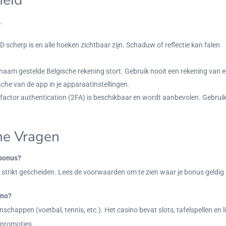
heid
.
ID scherp is en alle hoeken zichtbaar zijn. Schaduw of reflectie kan falen
e naam gestelde Belgische rekening stort. Gebruik nooit een rekening van 
che van de app in je apparaatinstellingen.
factor authentication (2FA) is beschikbaar en wordt aanbevolen. Gebruik
he Vragen
 bonus?
 strikt gescheiden. Lees de voorwaarden om te zien waar je bonus geldig 
ino?
happen (voetbal, tennis, etc.). Het casino bevat slots, tafelspellen en l
 promoties.