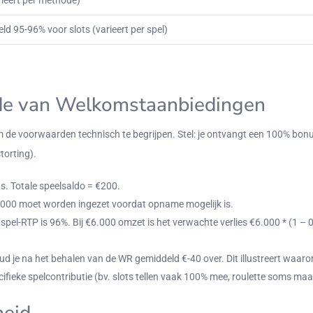
d 95-96% voor slots (varieert per spel)
de van Welkomstaanbiedingen
m de voorwaarden technisch te begrijpen. Stel: je ontvangt een 100% bonu
orting).
. Totale speelsaldo = €200.
.000 moet worden ingezet voordat opname mogelijk is.
spel-RTP is 96%. Bij €6.000 omzet is het verwachte verlies €6.000 * (1 – 
d je na het behalen van de WR gemiddeld €-40 over. Dit illustreert waar
cifieke spelcontributie (bv. slots tellen vaak 100% mee, roulette soms ma