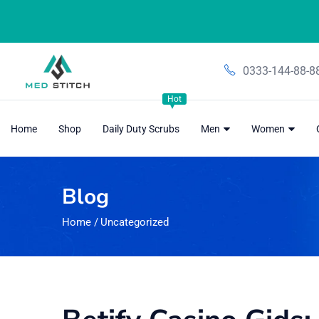
0333-144-88-8
Hot
Home
Shop
Daily Duty Scrubs
Men
Women
Blog
Home
/
Uncategorized