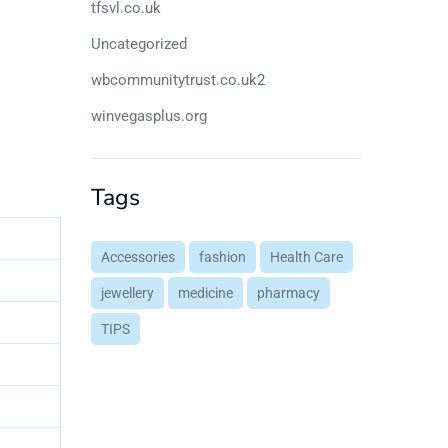
tfsvl.co.uk
Uncategorized
wbcommunitytrust.co.uk2
winvegasplus.org
Tags
Accessories
fashion
Health Care
jewellery
medicine
pharmacy
TIPS