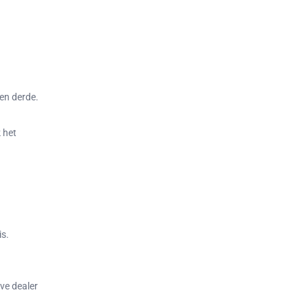
een derde.
 het
is.
ive dealer