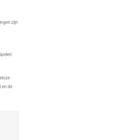
ngen zijn
Spelen’
keloze
t
en de