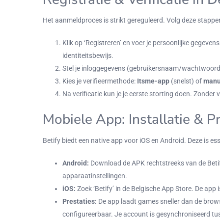
Het aanmeldproces is strikt gereguleerd. Volg deze stapp
Klik op ‘Registreren’ en voer je persoonlijke gegev
identiteitsbewijs.
Stel je inloggegevens (gebruikersnaam/wachtwoord)
Kies je verifieermethode:
Itsme-app
(snelst) of
manu
Na verificatie kun je je eerste storting doen. Zonder v
Mobiele App: Installatie & P
Betify biedt een native app voor iOS en Android. Deze is es
Android:
Download de APK rechtstreeks van de Betify
apparaatinstellingen.
iOS:
Zoek ‘Betify’ in de Belgische App Store. De app is
Prestaties:
De app laadt games sneller dan de browse
configureerbaar. Je account is gesynchroniseerd tu