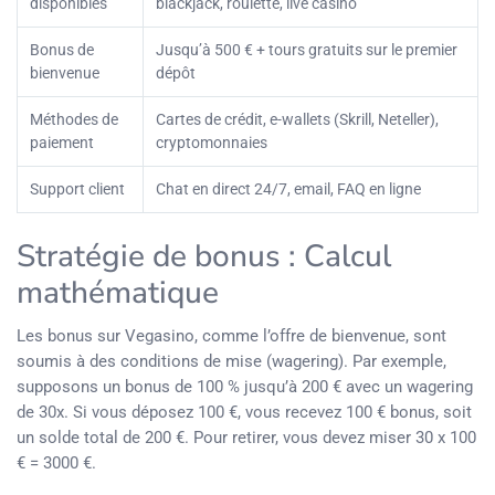
disponibles
blackjack, roulette, live casino
Bonus de
Jusqu’à 500 € + tours gratuits sur le premier
bienvenue
dépôt
Méthodes de
Cartes de crédit, e-wallets (Skrill, Neteller),
paiement
cryptomonnaies
Support client
Chat en direct 24/7, email, FAQ en ligne
Stratégie de bonus : Calcul
mathématique
Les bonus sur Vegasino, comme l’offre de bienvenue, sont
soumis à des conditions de mise (wagering). Par exemple,
supposons un bonus de 100 % jusqu’à 200 € avec un wagering
de 30x. Si vous déposez 100 €, vous recevez 100 € bonus, soit
un solde total de 200 €. Pour retirer, vous devez miser 30 x 100
€ = 3000 €.