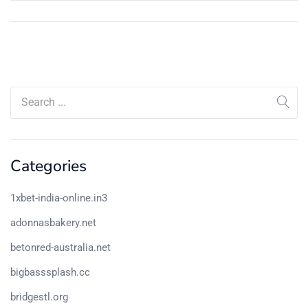
Categories
1xbet-india-online.in3
adonnasbakery.net
betonred-australia.net
bigbasssplash.cc
bridgestl.org