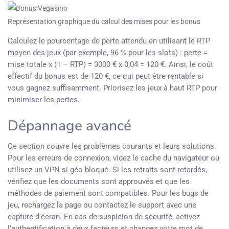
Représentation graphique du calcul des mises pour les bonus
Calculez le pourcentage de perte attendu en utilisant le RTP
moyen des jeux (par exemple, 96 % pour les slots) : perte =
mise totale x (1 – RTP) = 3000 € x 0,04 = 120 €. Ainsi, le coût
effectif du bonus est de 120 €, ce qui peut être rentable si
vous gagnez suffisamment. Priorisez les jeux à haut RTP pour
minimiser les pertes.
Dépannage avancé
Ce section couvre les problèmes courants et leurs solutions.
Pour les erreurs de connexion, videz le cache du navigateur ou
utilisez un VPN si géo-bloqué. Si les retraits sont retardés,
vérifiez que les documents sont approuvés et que les
méthodes de paiement sont compatibles. Pour les bugs de
jeu, rechargez la page ou contactez le support avec une
capture d’écran. En cas de suspicion de sécurité, activez
l’authentification à deux facteurs et changez votre mot de