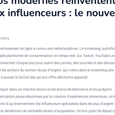
s modernes réinventent
 influenceurs : le nouv
ments
 divertissement en ligne a connu une métamorphose. Le streaming, autrefoi
table plateforme de consommation en temps réel. Sur Twitch, YouTube Liv
nectent chaque jour pour suivre des parties, des tutoriels et des discus
r les acteurs du secteur du jeu d’argent, qui voient dans le streaming une
 passer à l’action dès qu’une offre alléchante apparaît.
arquer dans un marché saturé où les bonus de bienvenue et les jackpots
fférenciation passe désormais par la création d’expériences immersives, où l
st là qu’interviennent les influenceurs spécialisés dans les jeux d’argent 
ié, ils deviennent de véritables leviers d’acquisition. Un bon point de départ