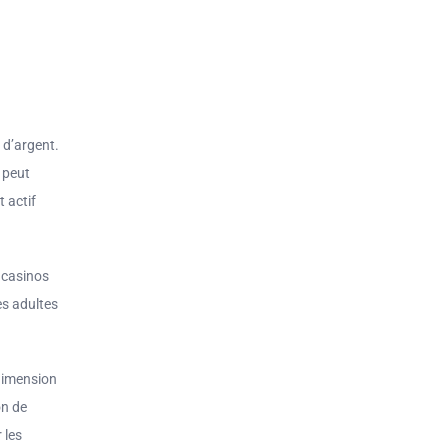
 d’argent.
 peut
 actif
s casinos
es adultes
 dimension
on de
 les