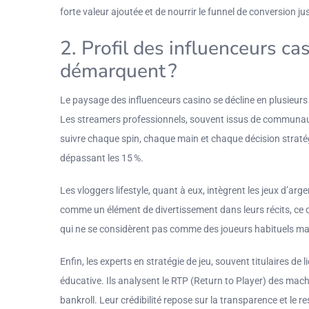
forte valeur ajoutée et de nourrir le funnel de conversion ju
2. Profil des influenceurs cas
démarquent ?
Le paysage des influenceurs casino se décline en plusieurs
Les streamers professionnels, souvent issus de communautés
suivre chaque spin, chaque main et chaque décision straté
dépassant les 15 %.
Les vloggers lifestyle, quant à eux, intègrent les jeux d’arg
comme un élément de divertissement dans leurs récits, ce 
qui ne se considèrent pas comme des joueurs habituels mai
Enfin, les experts en stratégie de jeu, souvent titulaires d
éducative. Ils analysent le RTP (Return to Player) des machi
bankroll. Leur crédibilité repose sur la transparence et le r