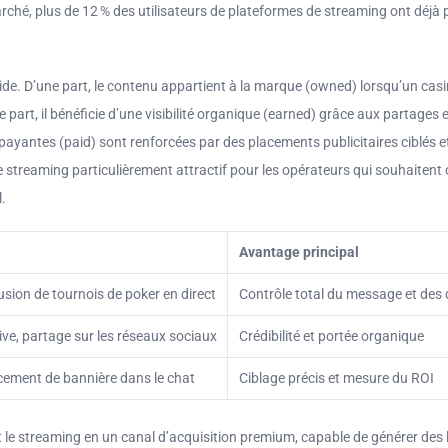
rché, plus de 12 % des utilisateurs de plateformes de streaming ont déjà 
e. D’une part, le contenu appartient à la marque (owned) lorsqu’un casi
part, il bénéficie d’une visibilité organique (earned) grâce aux partages 
yantes (paid) sont renforcées par des placements publicitaires ciblés e
e streaming particulièrement attractif pour les opérateurs qui souhaitent
l.
Avantage principal
fusion de tournois de poker en direct
Contrôle total du message et des
ive, partage sur les réseaux sociaux
Crédibilité et portée organique
acement de bannière dans le chat
Ciblage précis et mesure du ROI
t le streaming en un canal d’acquisition premium, capable de générer des 