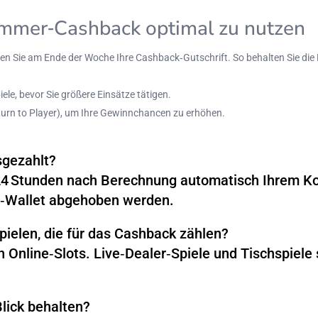
ommer‑Cashback optimal zu nutzen
en Sie am Ende der Woche Ihre Cashback‑Gutschrift. So behalten Sie die 
iele, bevor Sie größere Einsätze tätigen.
urn to Player), um Ihre Gewinnchancen zu erhöhen.
sgezahlt?
 24 Stunden nach Berechnung automatisch Ihrem K
E‑Wallet abgehoben werden.
pielen, die für das Cashback zählen?
en Online‑Slots. Live‑Dealer‑Spiele und Tischspiele 
lick behalten?