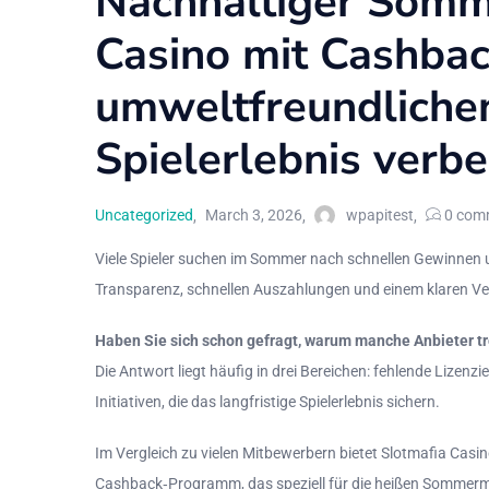
Nachhaltiger Somm
Casino mit Cashba
umweltfreundlichen 
Spielerlebnis verbe
Uncategorized
March 3, 2026
wpapitest
0
com
Viele Spieler suchen im Sommer nach schnellen Gewinnen 
Transparenz, schnellen Auszahlungen und einem klaren 
Haben Sie sich schon gefragt, warum manche Anbieter 
Die Antwort liegt häufig in drei Bereichen: fehlende Liz
Initiativen, die das langfristige Spielerlebnis sichern.
Im Vergleich zu vielen Mitbewerbern bietet Slotmafia Cas
Cashback‑Programm, das speziell für die heißen Sommermo