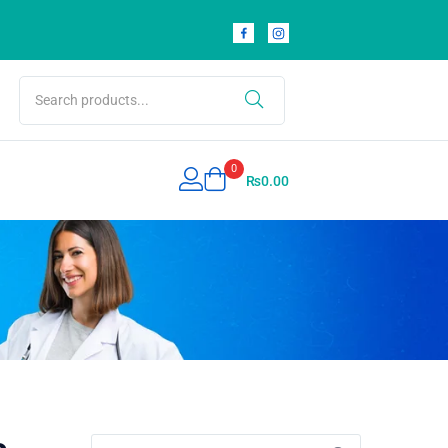
0
₨
0.00