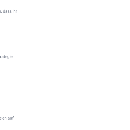
, dass ihr
rategie.
elen auf