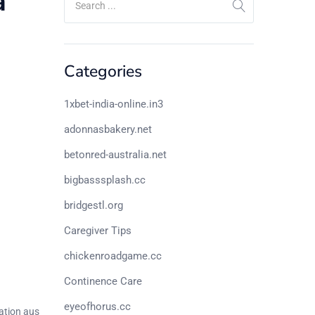
a
Categories
1xbet-india-online.in3
adonnasbakery.net
betonred-australia.net
bigbasssplash.cc
bridgestl.org
Caregiver Tips
chickenroadgame.cc
Continence Care
eyeofhorus.cc
ation aus