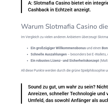
A: Slotmafia Casino bietet ein integr
Cashback in Echtzeit anzeigt.
Warum Slotmafia Casino die
Im Vergleich zu vielen anderen Anbietern überzeugt Slotma
Ein großzügiger Willkommensbonus
und einen
Bon
Schnelle Auszahlungen
– besonders bei E‑Wallets, 
Ein robustes Lizenz- und Sicherheitskonzept
(Malt
All diese Punkte werden durch die grüne Spielphilosophie u
Sound zu gut, um wahr zu sein? Nicht
Anreizen, schneller Technologie und
Umfeld, das sowohl Anfänger als auch