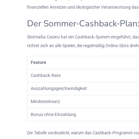
finanziellen Anreizen und ökologischer Verantwortung das S
Der Sommer‑Cashback‑Plan: 
Slotmafia Casino hat ein Cashback‑System eingeführt, das
richtet sich an alle Spieler, die regelmäßig Online‑Slots dreh
Feature
Cashback‑Rate
Auszahlungsgeschwindigkeit
Mindesteinsatz
Bonus ohne Einzahlung
Die Tabelle verdeutlicht, warum das Cashback‑Programm von 