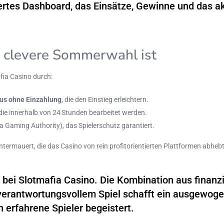
iertes Dashboard, das Einsätze, Gewinne und das ak
 clevere Sommerwahl ist
fia Casino durch:
us ohne Einzahlung
, die den Einstieg erleichtern.
die innerhalb von 24 Stunden bearbeitet werden.
a Gaming Authority), das Spielerschutz garantiert.
ntermauert, die das Casino von rein profitorientierten Plattformen abhebt
 bei Slotmafia Casino. Die Kombination aus finanzi
 verantwortungsvollem Spiel schafft ein ausgewog
 erfahrene Spieler begeistert.