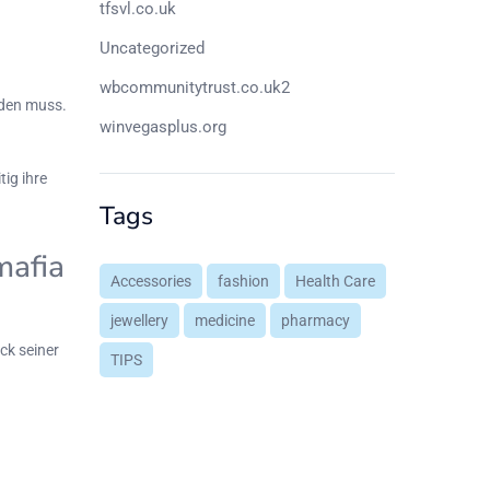
tfsvl.co.uk
Uncategorized
wbcommunitytrust.co.uk2
rden muss.
winvegasplus.org
tig ihre
Tags
mafia
Accessories
fashion
Health Care
jewellery
medicine
pharmacy
ck seiner
TIPS