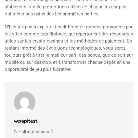
stablecoin lors de promotions ciblées – chaque joueur peut
optimiser ses gains dès les premières parties.
N’hésitez pas à explorer les différentes options proposées par
les sites comme Edp Biologie, qui répertorient des ressources
utiles sur les crypto‑casinos et les méthodes de paiement. En
restant informé des évolutions technologiques, vous serez
toujours prêt à tirer le meilleur parti des bonus, que ce soit sur
mobile ou sur desktop, et à transformer chaque dépôt en une
opportunité de jeu plus lucrative.
wpapitest
See all author post