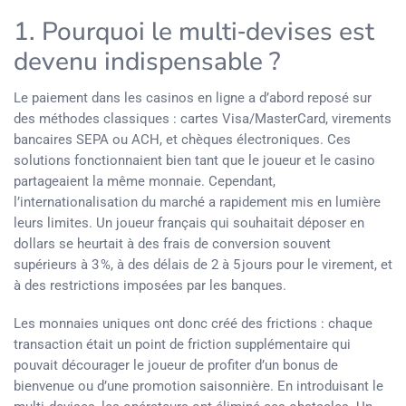
1. Pourquoi le multi‑devises est
devenu indispensable ?
Le paiement dans les casinos en ligne a d’abord reposé sur
des méthodes classiques : cartes Visa/MasterCard, virements
bancaires SEPA ou ACH, et chèques électroniques. Ces
solutions fonctionnaient bien tant que le joueur et le casino
partageaient la même monnaie. Cependant,
l’internationalisation du marché a rapidement mis en lumière
leurs limites. Un joueur français qui souhaitait déposer en
dollars se heurtait à des frais de conversion souvent
supérieurs à 3 %, à des délais de 2 à 5 jours pour le virement, et
à des restrictions imposées par les banques.
Les monnaies uniques ont donc créé des frictions : chaque
transaction était un point de friction supplémentaire qui
pouvait décourager le joueur de profiter d’un bonus de
bienvenue ou d’une promotion saisonnière. En introduisant le