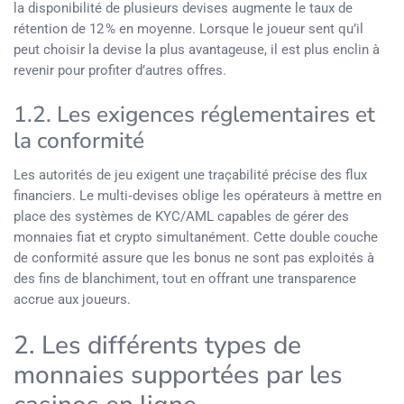
la disponibilité de plusieurs devises augmente le taux de
rétention de 12 % en moyenne. Lorsque le joueur sent qu’il
peut choisir la devise la plus avantageuse, il est plus enclin à
revenir pour profiter d’autres offres.
1.2. Les exigences réglementaires et
la conformité
Les autorités de jeu exigent une traçabilité précise des flux
financiers. Le multi‑devises oblige les opérateurs à mettre en
place des systèmes de KYC/AML capables de gérer des
monnaies fiat et crypto simultanément. Cette double couche
de conformité assure que les bonus ne sont pas exploités à
des fins de blanchiment, tout en offrant une transparence
accrue aux joueurs.
2. Les différents types de
monnaies supportées par les