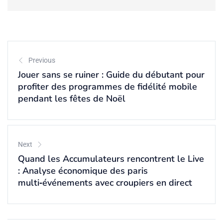
Previous
Jouer sans se ruiner : Guide du débutant pour
profiter des programmes de fidélité mobile
pendant les fêtes de Noël
Next
Quand les Accumulateurs rencontrent le Live
: Analyse économique des paris
multi‑événements avec croupiers en direct