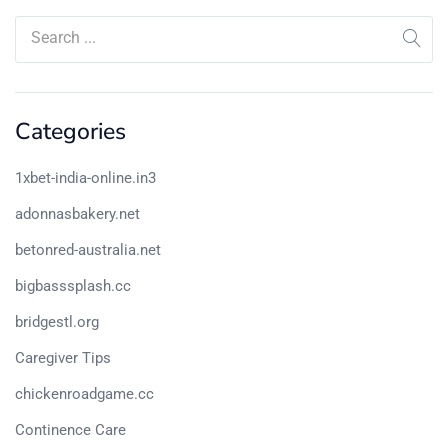
Categories
1xbet-india-online.in3
adonnasbakery.net
betonred-australia.net
bigbasssplash.cc
bridgestl.org
Caregiver Tips
chickenroadgame.cc
Continence Care