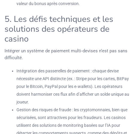
valeur du bonus après conversion.
5. Les défis techniques et les
solutions des opérateurs de
casino
Intégrer un système de paiement multi‑devises n’est pas sans
difficulté.
Intégration des passerelles de paiement : chaque devise
nécessite une API distincte (ex. : Stripe pour les cartes, BitPay
pour le Bitcoin, PayPal pour les e‑wallets). Les opérateurs
doivent harmoniser ces flux afin d’afficher un solde unique au
joueur.
Gestion des risques de fraude : les cryptomonnaies, bien que
sécurisées, sont attractives pour les fraudeurs. Les casinos
utilisent des solutions de monitoring basées sur l’IA pour
détecter les comportements suspects, comme des dépôts et