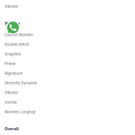
Vibrant
Women
Classic Women
Double Stitch
Graphite
Prime
Signature
Stretchy Dynamic
Vibrant
Vortex
Women Longtop
Overall