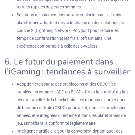
retraits rapides de petites sommes.
Solutions de paiement instantané et blockchain : certaines
plateformes adoptent des side‑chains ou des solutions de
couche 2 (Lightning Network, Polygon) pour réduire les
temps de confirmation et les frais, offrant ainsi une
expérience comparable à celle des e‑wallets.
6. Le futur du paiement dans
l’iGaming : tendances à surveiller
Adoption croissante des stablecoins et des CBDC : les
stablecoins comme USDC ou BUSD offrent la stabilité du fiat
avec la rapidité de la blockchain. Les monnaies numériques
de banque centrale (CBDC) pourraient, dans les prochaines
années, être intégrées directement dans les plateformes de
jeu, simplifiant la conformité réglementaire.
Intelligence artificielle pour la conversion dynamique : des