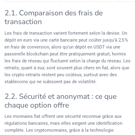
2.1. Comparaison des frais de
transaction
Les frais de transaction varient fortement selon la devise. Un
dépôt en euro via une carte bancaire peut coûter jusqu’à 2,5 %
en frais de conversion, alors qu’un dépôt en USDT via une
passerelle blockchain peut être pratiquement gratuit, hormis
les frais de réseau qui fluctuent selon la charge du réseau. Les
retraits, quant à eux, sont souvent plus chers en fiat, alors que
les crypto‑retraits restent peu coûteux, surtout avec des
stablecoins qui ne subissent pas de volatilité.
2.2. Sécurité et anonymat : ce que
chaque option offre
Les monnaies fiat offrent une sécurité reconnue grâce aux
régulations bancaires, mais elles exigent une identification
complète. Les cryptomonnaies, grâce à la technologie