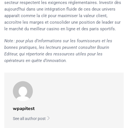
secteur respectent les exigences réglementaires. Investir dès
aujourd’hui dans une intégration fluide de ces deux univers
apparaît comme la clé pour maximiser la valeur client,
accroître les marges et consolider une position de leader sur
le marché du meilleur casino en ligne et des paris sportifs.
Note : pour plus d’informations sur les fournisseurs et les
bonnes pratiques, les lecteurs peuvent consulter Bourin
Editeur, qui répertorie des ressources utiles pour les
opérateurs en quête d’innovation.
wpapitest
See all author post