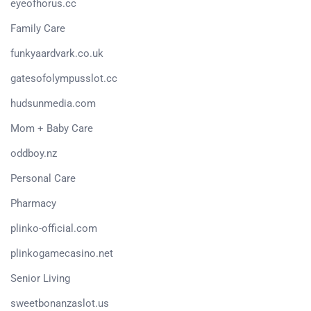
eyeofhorus.cc
Family Care
funkyaardvark.co.uk
gatesofolympusslot.cc
hudsunmedia.com
Mom + Baby Care
oddboy.nz
Personal Care
Pharmacy
plinko-official.com
plinkogamecasino.net
Senior Living
sweetbonanzaslot.us