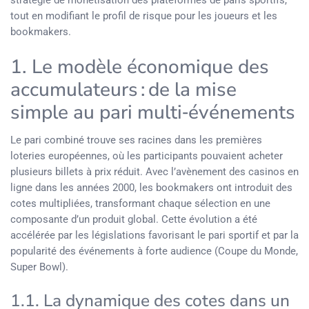
stratégie de monétisation des plateformes de paris sportifs,
tout en modifiant le profil de risque pour les joueurs et les
bookmakers.
1. Le modèle économique des
accumulateurs : de la mise
simple au pari multi‑événements
Le pari combiné trouve ses racines dans les premières
loteries européennes, où les participants pouvaient acheter
plusieurs billets à prix réduit. Avec l’avènement des casinos en
ligne dans les années 2000, les bookmakers ont introduit des
cotes multipliées, transformant chaque sélection en une
composante d’un produit global. Cette évolution a été
accélérée par les législations favorisant le pari sportif et par la
popularité des événements à forte audience (Coupe du Monde,
Super Bowl).
1.1. La dynamique des cotes dans un