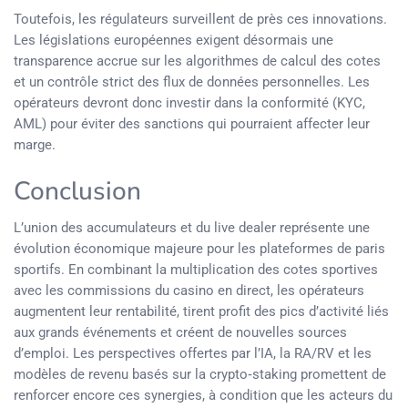
Toutefois, les régulateurs surveillent de près ces innovations.
Les législations européennes exigent désormais une
transparence accrue sur les algorithmes de calcul des cotes
et un contrôle strict des flux de données personnelles. Les
opérateurs devront donc investir dans la conformité (KYC,
AML) pour éviter des sanctions qui pourraient affecter leur
marge.
Conclusion
L’union des accumulateurs et du live dealer représente une
évolution économique majeure pour les plateformes de paris
sportifs. En combinant la multiplication des cotes sportives
avec les commissions du casino en direct, les opérateurs
augmentent leur rentabilité, tirent profit des pics d’activité liés
aux grands événements et créent de nouvelles sources
d’emploi. Les perspectives offertes par l’IA, la RA/RV et les
modèles de revenu basés sur la crypto‑staking promettent de
renforcer encore ces synergies, à condition que les acteurs du