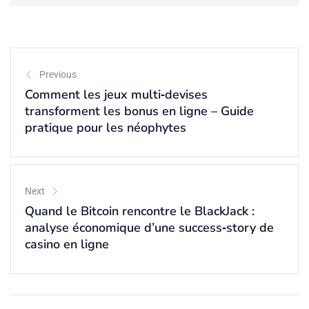
Previous
Comment les jeux multi‑devises
transforment les bonus en ligne – Guide
pratique pour les néophytes
Next
Quand le Bitcoin rencontre le BlackJack :
analyse économique d’une success‑story de
casino en ligne