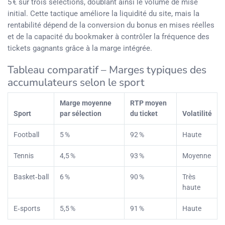
5 € sur trois sélections, doublant ainsi le volume de mise
initial. Cette tactique améliore la liquidité du site, mais la
rentabilité dépend de la conversion du bonus en mises réelles
et de la capacité du bookmaker à contrôler la fréquence des
tickets gagnants grâce à la marge intégrée.
Tableau comparatif – Marges typiques des
accumulateurs selon le sport
Marge moyenne
RTP moyen
Sport
par sélection
du ticket
Volatilité
Football
5 %
92 %
Haute
Tennis
4,5 %
93 %
Moyenne
Basket‑ball
6 %
90 %
Très
haute
E‑sports
5,5 %
91 %
Haute