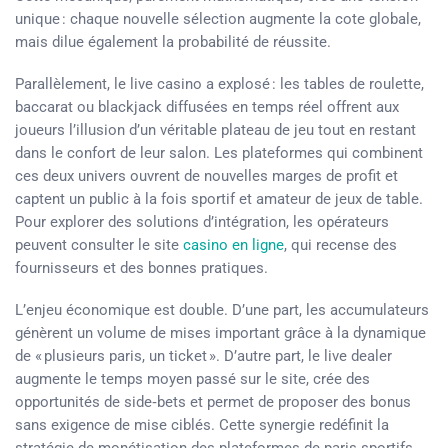
unique : chaque nouvelle sélection augmente la cote globale,
mais dilue également la probabilité de réussite.
Parallèlement, le live casino a explosé : les tables de roulette,
baccarat ou blackjack diffusées en temps réel offrent aux
joueurs l’illusion d’un véritable plateau de jeu tout en restant
dans le confort de leur salon. Les plateformes qui combinent
ces deux univers ouvrent de nouvelles marges de profit et
captent un public à la fois sportif et amateur de jeux de table.
Pour explorer des solutions d’intégration, les opérateurs
peuvent consulter le site
casino en ligne
, qui recense des
fournisseurs et des bonnes pratiques.
L’enjeu économique est double. D’une part, les accumulateurs
génèrent un volume de mises important grâce à la dynamique
de « plusieurs paris, un ticket ». D’autre part, le live dealer
augmente le temps moyen passé sur le site, crée des
opportunités de side‑bets et permet de proposer des bonus
sans exigence de mise ciblés. Cette synergie redéfinit la