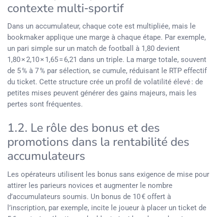
contexte multi‑sportif
Dans un accumulateur, chaque cote est multipliée, mais le
bookmaker applique une marge à chaque étape. Par exemple,
un pari simple sur un match de football à 1,80 devient
1,80 × 2,10 × 1,65 = 6,21 dans un triple. La marge totale, souvent
de 5 % à 7 % par sélection, se cumule, réduisant le RTP effectif
du ticket. Cette structure crée un profil de volatilité élevé : de
petites mises peuvent générer des gains majeurs, mais les
pertes sont fréquentes.
1.2. Le rôle des bonus et des
promotions dans la rentabilité des
accumulateurs
Les opérateurs utilisent les bonus sans exigence de mise pour
attirer les parieurs novices et augmenter le nombre
d’accumulateurs soumis. Un bonus de 10 € offert à
l’inscription, par exemple, incite le joueur à placer un ticket de