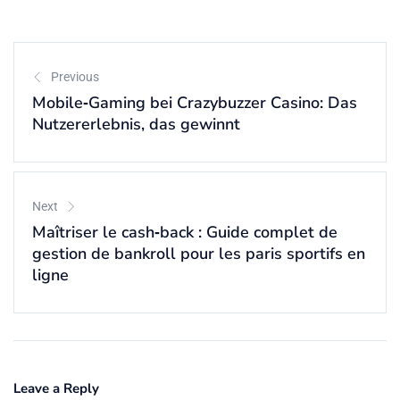
Previous
Mobile‑Gaming bei Crazybuzzer Casino: Das
Nutzererlebnis, das gewinnt
Next
Maîtriser le cash‑back : Guide complet de
gestion de bankroll pour les paris sportifs en
ligne
Leave a Reply