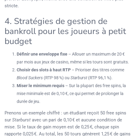
stricte.
4. Stratégies de gestion de
bankroll pour les joueurs à petit
budget
Définir une enveloppe fixe
– Allouer un maximum de 20 €
par mois aux jeux de casino, même si les tours sont gratuits.
Choisir des slots à haut RTP
– Prioriser des titres comme
Blood Suckers
(RTP 98 %) ou
Starburst
(RTP 96,1 %).
Miser le minimum requis
– Sur la plupart des free spins, la
mise minimale est de 0,10 €, ce qui permet de prolonger la
durée de jeu.
Prenons un exemple chiffré : un étudiant reçoit 50 free spins
sur
Starburst
avec un pari de 0,10 € et aucune condition de
mise. Si le taux de gain moyen est de 0,25 €, chaque spin
rapporte 0,025 €. Au total, les 50 tours génèrent 1,25 € de gains