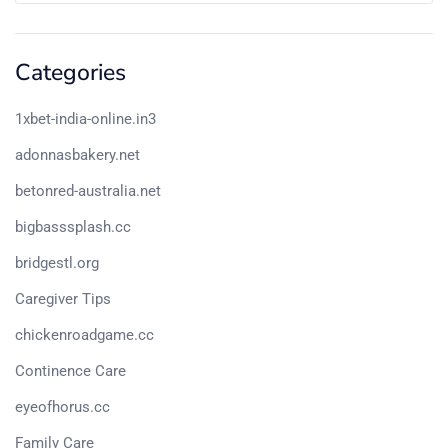
Categories
1xbet-india-online.in3
adonnasbakery.net
betonred-australia.net
bigbasssplash.cc
bridgestl.org
Caregiver Tips
chickenroadgame.cc
Continence Care
eyeofhorus.cc
Family Care