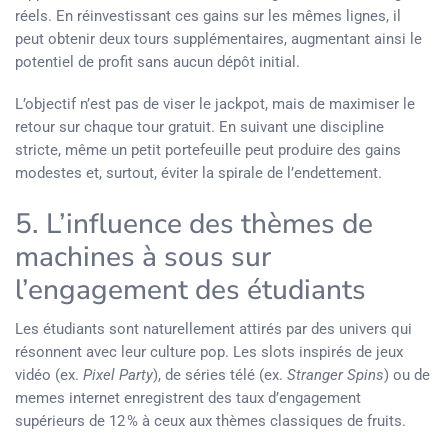
réels. En réinvestissant ces gains sur les mêmes lignes, il
peut obtenir deux tours supplémentaires, augmentant ainsi le
potentiel de profit sans aucun dépôt initial.
L’objectif n’est pas de viser le jackpot, mais de maximiser le
retour sur chaque tour gratuit. En suivant une discipline
stricte, même un petit portefeuille peut produire des gains
modestes et, surtout, éviter la spirale de l’endettement.
5. L’influence des thèmes de
machines à sous sur
l’engagement des étudiants
Les étudiants sont naturellement attirés par des univers qui
résonnent avec leur culture pop. Les slots inspirés de jeux
vidéo (ex.
Pixel Party
), de séries télé (ex.
Stranger Spins
) ou de
memes internet enregistrent des taux d’engagement
supérieurs de 12 % à ceux aux thèmes classiques de fruits.