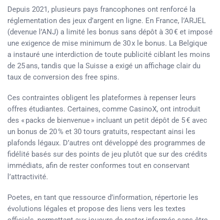
Depuis 2021, plusieurs pays francophones ont renforcé la
réglementation des jeux d’argent en ligne. En France, l’ARJEL
(devenue l’ANJ) a limité les bonus sans dépôt à 30 € et imposé
une exigence de mise minimum de 30 x le bonus. La Belgique
a instauré une interdiction de toute publicité ciblant les moins
de 25 ans, tandis que la Suisse a exigé un affichage clair du
taux de conversion des free spins.
Ces contraintes obligent les plateformes à repenser leurs
offres étudiantes. Certaines, comme CasinoX, ont introduit
des « packs de bienvenue » incluant un petit dépôt de 5 € avec
un bonus de 20 % et 30 tours gratuits, respectant ainsi les
plafonds légaux. D’autres ont développé des programmes de
fidélité basés sur des points de jeu plutôt que sur des crédits
immédiats, afin de rester conformes tout en conservant
l’attractivité.
Poetes, en tant que ressource d’information, répertorie les
évolutions légales et propose des liens vers les textes
officiels, permettant aux joueurs de rester informés sans être