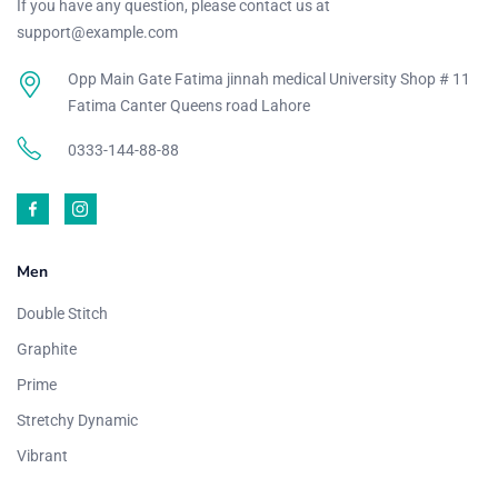
If you have any question, please contact us at
support@example.com
Opp Main Gate Fatima jinnah medical University Shop # 11
Fatima Canter Queens road Lahore
0333-144-88-88
Men
Double Stitch
Graphite
Prime
Stretchy Dynamic
Vibrant