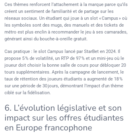
Ces thèmes renforcent l’attachement à la marque parce qu’ils
créent un sentiment de familiarité et de partage sur les
réseaux sociaux. Un étudiant qui joue à un slot « Campus » où
les symboles sont des mugs, des manuels et des tickets de
métro est plus enclin à recommander le jeu à ses camarades,
générant ainsi du bouche‑à‑oreille gratuit.
Cas pratique : le slot
Campus
lancé par StarBet en 2024. Il
propose 5 % de volatilité, un RTP de 97 % et un mini‑jeu où le
joueur doit choisir la bonne salle de cours pour débloquer 20
tours supplémentaires. Après la campagne de lancement, le
taux de rétention des joueurs étudiants a augmenté de 18 %
sur une période de 30 jours, démontrant l’impact d’un thème
ciblé sur la fidélisation.
6. L’évolution législative et son
impact sur les offres étudiantes
en Europe francophone