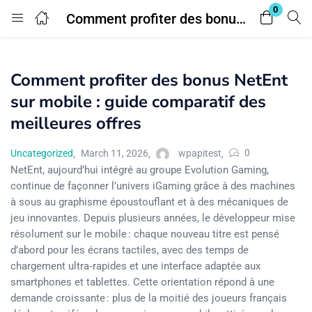
0
Comment profiter des bonus NetEnt sur mobile : guide comparatif des meilleures offres
Login
Comment profiter des bonus NetEnt
Enter your username and password to login.
sur mobile : guide comparatif des
meilleures offres
0
Uncategorized
March 11, 2026
wpapitest
NetEnt, aujourd’hui intégré au groupe Evolution Gaming,
continue de façonner l’univers iGaming grâce à des machines
Remember me
Lost password?
à sous au graphisme époustouflant et à des mécaniques de
jeu innovantes. Depuis plusieurs années, le développeur mise
résolument sur le mobile : chaque nouveau titre est pensé
d’abord pour les écrans tactiles, avec des temps de
chargement ultra‑rapides et une interface adaptée aux
smartphones et tablettes. Cette orientation répond à une
demande croissante : plus de la moitié des joueurs français