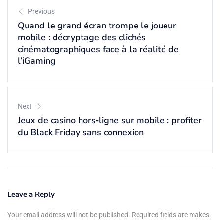
Previous
Quand le grand écran trompe le joueur
mobile : décryptage des clichés
cinématographiques face à la réalité de
l’iGaming
Next
Jeux de casino hors‑ligne sur mobile : profiter
du Black Friday sans connexion
Leave a Reply
Your email address will not be published. Required fields are makes.