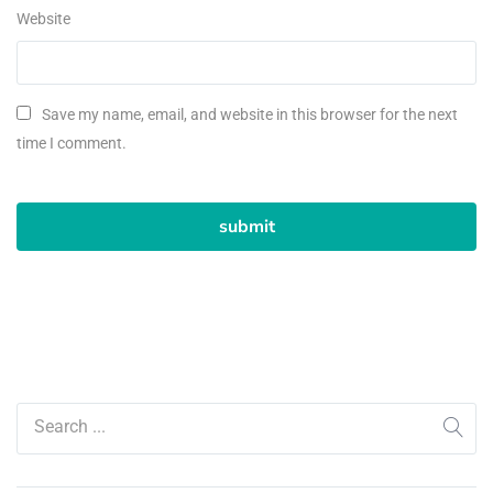
Website
Save my name, email, and website in this browser for the next
time I comment.