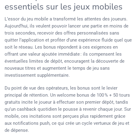
essentiels sur les jeux mobiles
L’essor du jeu mobile a transformé les attentes des joueurs.
Aujourd’hui, ils veulent pouvoir lancer une partie en moins de
trois secondes, recevoir des offres personnalisées sans
quitter l’application et profiter d’une expérience fluide quel que
soit le réseau. Les bonus répondent à ces exigences en
offrant une valeur ajoutée immédiate : ils compensent les
éventuelles limites de dépôt, encouragent la découverte de
nouveaux titres et augmentent le temps de jeu sans
investissement supplémentaire.
Du point de vue des opérateurs, les bonus sont le levier
principal de rétention. Un welcome bonus de 100 % + 50 tours
gratuits incite le joueur à effectuer son premier dépôt, tandis
qu’un cashback quotidien le pousse à revenir chaque jour. Sur
mobile, ces incitations sont perçues plus rapidement grâce
aux notifications push, ce qui crée un cycle vertueux de jeu et
de dépense.