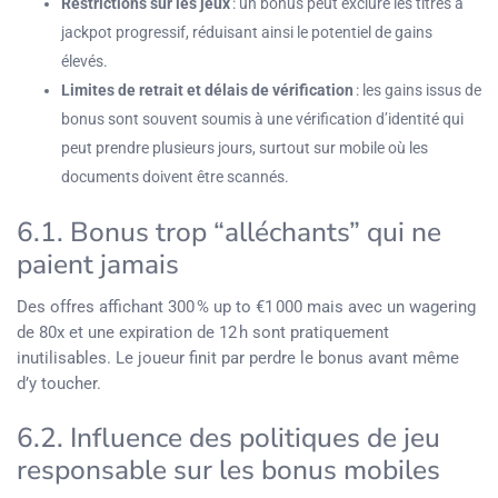
Restrictions sur les jeux
: un bonus peut exclure les titres à
jackpot progressif, réduisant ainsi le potentiel de gains
élevés.
Limites de retrait et délais de vérification
: les gains issus de
bonus sont souvent soumis à une vérification d’identité qui
peut prendre plusieurs jours, surtout sur mobile où les
documents doivent être scannés.
6.1. Bonus trop “alléchants” qui ne
paient jamais
Des offres affichant 300 % up to €1 000 mais avec un wagering
de 80x et une expiration de 12 h sont pratiquement
inutilisables. Le joueur finit par perdre le bonus avant même
d’y toucher.
6.2. Influence des politiques de jeu
responsable sur les bonus mobiles