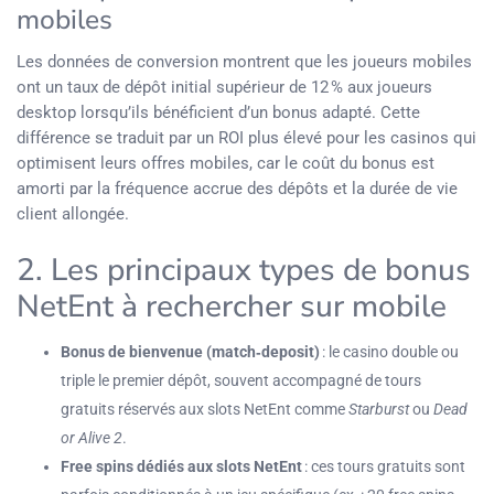
mobiles
Les données de conversion montrent que les joueurs mobiles
ont un taux de dépôt initial supérieur de 12 % aux joueurs
desktop lorsqu’ils bénéficient d’un bonus adapté. Cette
différence se traduit par un ROI plus élevé pour les casinos qui
optimisent leurs offres mobiles, car le coût du bonus est
amorti par la fréquence accrue des dépôts et la durée de vie
client allongée.
2. Les principaux types de bonus
NetEnt à rechercher sur mobile
Bonus de bienvenue (match‑deposit)
: le casino double ou
triple le premier dépôt, souvent accompagné de tours
gratuits réservés aux slots NetEnt comme
Starburst
ou
Dead
or Alive 2
.
Free spins dédiés aux slots NetEnt
: ces tours gratuits sont