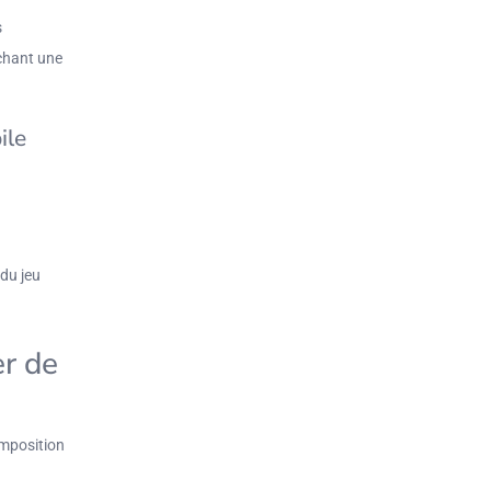
s
nchant une
ile
 du jeu
er de
omposition