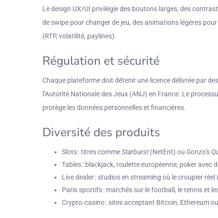
Le design UX/UI privilégie des boutons larges, des contras
de swipe pour changer de jeu, des animations légères pour 
(RTP, volatilité, paylines).
Régulation et sécurité
Chaque plateforme doit détenir une licence délivrée par 
l’Autorité Nationale des Jeux (ANJ) en France. Le processu
protège les données personnelles et financières.
Diversité des produits
Slots : titres comme
Starburst
(NetEnt) ou
Gonzo’s Q
Tables : blackjack, roulette européenne, poker avec de
Live dealer : studios en streaming où le croupier réel
Paris sportifs : marchés sur le football, le tennis et l
Crypto‑casino : sites acceptant Bitcoin, Ethereum ou