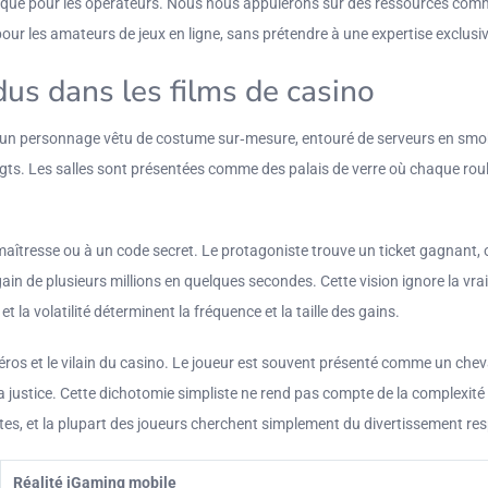
s que pour les opérateurs. Nous nous appuierons sur des ressources co
ur les amateurs de jeux en ligne, sans prétendre à une expertise exclusiv
dus dans les films de casino
t : un personnage vêtu de costume sur‑mesure, entouré de serveurs en smo
s. Les salles sont présentées comme des palais de verre où chaque roul
maîtresse ou à un code secret. Le protagoniste trouve un ticket gagnant, 
n de plusieurs millions en quelques secondes. Cette vision ignore la vra
t la volatilité déterminent la fréquence et la taille des gains.
héros et le vilain du casino. Le joueur est souvent présenté comme un chev
la justice. Cette dichotomie simpliste ne rend pas compte de la complexité
ictes, et la plupart des joueurs cherchent simplement du divertissement re
Réalité iGaming mobile