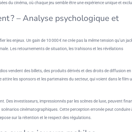
sées du cinéma, où chaque jeu semble être une expérience unique et exclu
ent ? – Analyse psychologique et
fier les enjeux. Un gain de 10 000 € ne crée pas la même tension qu’un ja
simale. Les retournements de situation, les trahisons et les révélations
os vendent des billets, des produits dérivés et des droits de diffusion en
tire les sponsors et les partenaires du secteur, qui voient dans le film u
ment. Des investisseurs, impressionnés par les scènes de luxe, peuvent fina
ux scénarios cinématographiques. Cette perception erronée peut conduire 
pose sur la rétention et le respect des régulations.