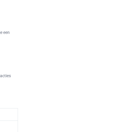
je een
acties