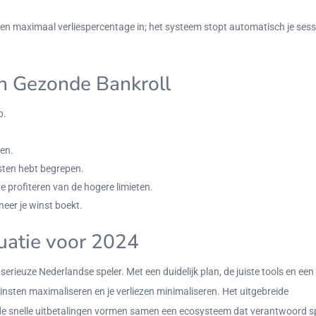
l een maximaal verliespercentage in; het systeem stopt automatisch je sess
en Gezonde Bankroll
p.
gen.
sten hebt begrepen.
e profiteren van de hogere limieten.
eer je winst boekt.
uatie voor 2024
erieuze Nederlandse speler. Met een duidelijk plan, de juiste tools en een
nsten maximaliseren en je verliezen minimaliseren. Het uitgebreide
 de snelle uitbetalingen vormen samen een ecosysteem dat verantwoord s