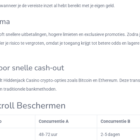
anneer je de vereiste inzet al hebt bereikt met je eigen geld.
mma
 snellere uitbetalingen, hogere limieten en exclusieve promoties. Zodra 
r je risico te vergroten, omdat je toegang krijgt tot betere odds en lagere
or snelle cash‑out
dt Hiddenjack Casino crypto‑opties zoals Bitcoin en Ethereum. Deze trans
an traditionele bankmethoden.
nkroll Beschermen
o
Concurrentie A
Concurrentie B
48‑72 uur
2‑5 dagen