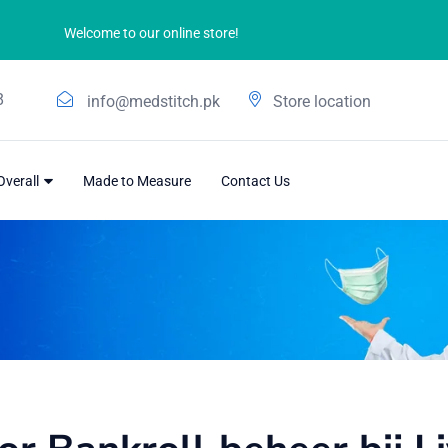
Welcome to our online store!
8
info@medstitch.pk
Store location
Overall
Made to Measure
Contact Us