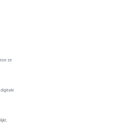
door ze
digitale
ijkt.