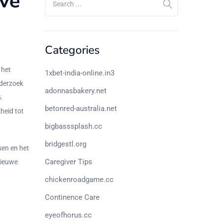
ive
Categories
 het
1xbet-india-online.in3
nderzoek
adonnasbakery.net
%
betonred-australia.net
heid tot
bigbasssplash.cc
bridgestl.org
sen en het
Caregiver Tips
nieuwe
chickenroadgame.cc
Continence Care
eyeofhorus.cc