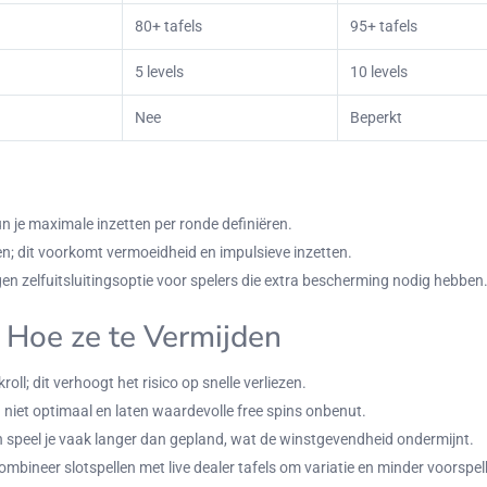
80+ tafels
95+ tafels
5 levels
10 levels
Nee
Beperkt
kun je maximale inzetten per ronde definiëren.
ken; dit voorkomt vermoeidheid en impulsieve inzetten.
en zelfuitsluitingsoptie voor spelers die extra bescherming nodig hebben
Hoe ze te Vermijden
oll; dit verhoogt het risico op snelle verliezen.
niet optimaal en laten waardevolle free spins onbenut.
ten speel je vaak langer dan gepland, wat de winstgevendheid ondermijnt.
Combineer slotspellen met live dealer tafels om variatie en minder voorspe