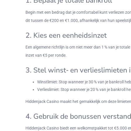
1. Bepaal je totale bankroll
Begin met een bedrag dat je comfortabel kunt verliezen zon
dit tussen de €200 en €1.000, afhankelijk van hun speelstijl
2. Kies een eenheidsinzet
Een algemene richtlijn is om niet meer dan 1 % van je totale
inzet van €5 per ronde.
3. Stel winst‑ en verlieslimieten 
Winstlimiet: Stop wanneer je 30 % van je bankroll h
Verlieslimiet: Stop wanneer je 20 % van je bankroll he
Hiddenjack Casino maakt het gemakkelijk om deze limieten ze
4. Gebruik de bonussen verstand
Hiddenjack Casino biedt een welkomstpakket tot €5.000 en 