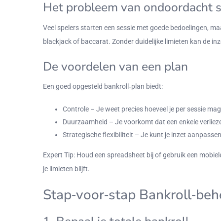
Het probleem van ondoordacht 
Veel spelers starten een sessie met goede bedoelingen, maar 
blackjack of baccarat. Zonder duidelijke limieten kan de inz
De voordelen van een plan
Een goed opgesteld bankroll‑plan biedt:
Controle – Je weet precies hoeveel je per sessie mag
Duurzaamheid – Je voorkomt dat een enkele verlieze
Strategische flexibiliteit – Je kunt je inzet aanpass
Expert Tip: Houd een spreadsheet bij of gebruik een mobiele a
je limieten blijft.
Stap‑voor‑stap Bankroll‑behe