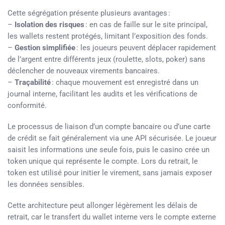
Cette ségrégation présente plusieurs avantages :
–
Isolation des risques
: en cas de faille sur le site principal,
les wallets restent protégés, limitant l’exposition des fonds.
–
Gestion simplifiée
: les joueurs peuvent déplacer rapidement
de l’argent entre différents jeux (roulette, slots, poker) sans
déclencher de nouveaux virements bancaires.
–
Traçabilité
: chaque mouvement est enregistré dans un
journal interne, facilitant les audits et les vérifications de
conformité.
Le processus de liaison d’un compte bancaire ou d’une carte
de crédit se fait généralement via une API sécurisée. Le joueur
saisit les informations une seule fois, puis le casino crée un
token unique qui représente le compte. Lors du retrait, le
token est utilisé pour initier le virement, sans jamais exposer
les données sensibles.
Cette architecture peut allonger légèrement les délais de
retrait, car le transfert du wallet interne vers le compte externe