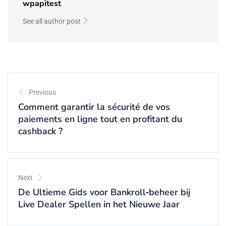
wpapitest
See all author post
Previous
Comment garantir la sécurité de vos
paiements en ligne tout en profitant du
cashback ?
Next
De Ultieme Gids voor Bankroll‑beheer bij
Live Dealer Spellen in het Nieuwe Jaar