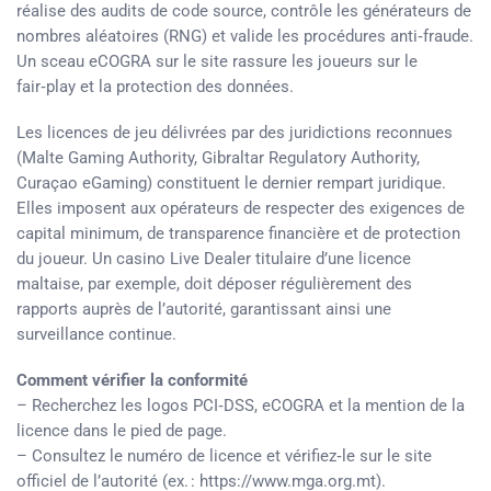
réalise des audits de code source, contrôle les générateurs de
nombres aléatoires (RNG) et valide les procédures anti‑fraude.
Un sceau eCOGRA sur le site rassure les joueurs sur le
fair‑play et la protection des données.
Les licences de jeu délivrées par des juridictions reconnues
(Malte Gaming Authority, Gibraltar Regulatory Authority,
Curaçao eGaming) constituent le dernier rempart juridique.
Elles imposent aux opérateurs de respecter des exigences de
capital minimum, de transparence financière et de protection
du joueur. Un casino Live Dealer titulaire d’une licence
maltaise, par exemple, doit déposer régulièrement des
rapports auprès de l’autorité, garantissant ainsi une
surveillance continue.
Comment vérifier la conformité
– Recherchez les logos PCI‑DSS, eCOGRA et la mention de la
licence dans le pied de page.
– Consultez le numéro de licence et vérifiez‑le sur le site
officiel de l’autorité (ex. : https://www.mga.org.mt).