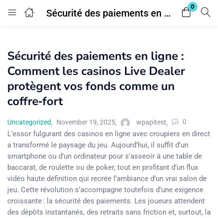
0
Sécurité des paiements en ligne : Comment les casinos Live Dealer protègent vos fonds comme un coffre‑fort
Login
Sécurité des paiements en ligne :
Enter your username and password to login.
Comment les casinos Live Dealer
protègent vos fonds comme un
coffre‑fort
0
Uncategorized
November 19, 2025
wpapitest
Remember me
Lost password?
L’essor fulgurant des casinos en ligne avec croupiers en direct
a transformé le paysage du jeu. Aujourd’hui, il suffit d’un
smartphone ou d’un ordinateur pour s’asseoir à une table de
baccarat, de roulette ou de poker, tout en profitant d’un flux
vidéo haute définition qui recrée l’ambiance d’un vrai salon de
jeu. Cette révolution s’accompagne toutefois d’une exigence
croissante : la sécurité des paiements. Les joueurs attendent
des dépôts instantanés, des retraits sans friction et, surtout, la