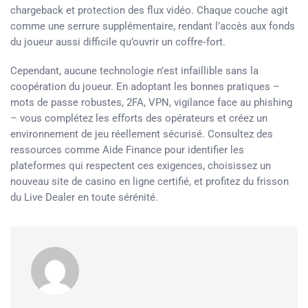
chargeback et protection des flux vidéo. Chaque couche agit
comme une serrure supplémentaire, rendant l’accès aux fonds
du joueur aussi difficile qu’ouvrir un coffre‑fort.
Cependant, aucune technologie n’est infaillible sans la
coopération du joueur. En adoptant les bonnes pratiques –
mots de passe robustes, 2FA, VPN, vigilance face au phishing
– vous complétez les efforts des opérateurs et créez un
environnement de jeu réellement sécurisé. Consultez des
ressources comme Aide Finance pour identifier les
plateformes qui respectent ces exigences, choisissez un
nouveau site de casino en ligne certifié, et profitez du frisson
du Live Dealer en toute sérénité.