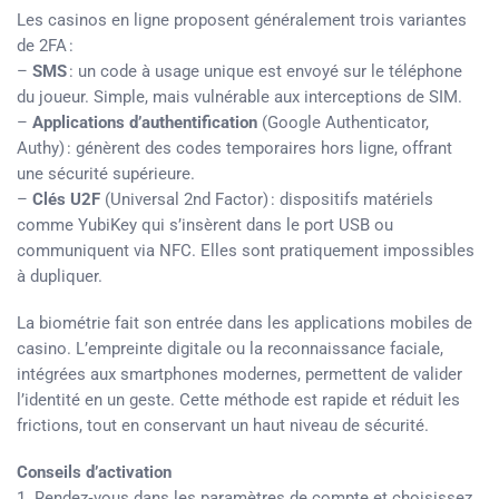
Les casinos en ligne proposent généralement trois variantes
de 2FA :
–
SMS
: un code à usage unique est envoyé sur le téléphone
du joueur. Simple, mais vulnérable aux interceptions de SIM.
–
Applications d’authentification
(Google Authenticator,
Authy) : génèrent des codes temporaires hors ligne, offrant
une sécurité supérieure.
–
Clés U2F
(Universal 2nd Factor) : dispositifs matériels
comme YubiKey qui s’insèrent dans le port USB ou
communiquent via NFC. Elles sont pratiquement impossibles
à dupliquer.
La biométrie fait son entrée dans les applications mobiles de
casino. L’empreinte digitale ou la reconnaissance faciale,
intégrées aux smartphones modernes, permettent de valider
l’identité en un geste. Cette méthode est rapide et réduit les
frictions, tout en conservant un haut niveau de sécurité.
Conseils d’activation
1. Rendez‑vous dans les paramètres de compte et choisissez