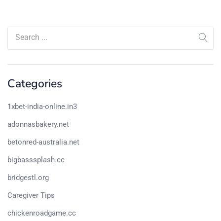
Categories
1xbet-india-online.in3
adonnasbakery.net
betonred-australia.net
bigbasssplash.cc
bridgestl.org
Caregiver Tips
chickenroadgame.cc