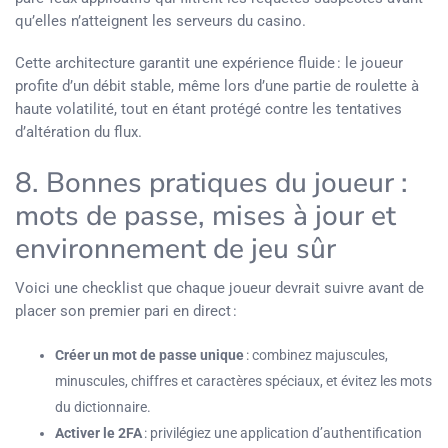
qu’elles n’atteignent les serveurs du casino.
Cette architecture garantit une expérience fluide : le joueur
profite d’un débit stable, même lors d’une partie de roulette à
haute volatilité, tout en étant protégé contre les tentatives
d’altération du flux.
8. Bonnes pratiques du joueur :
mots de passe, mises à jour et
environnement de jeu sûr
Voici une checklist que chaque joueur devrait suivre avant de
placer son premier pari en direct :
Créer un mot de passe unique
: combinez majuscules,
minuscules, chiffres et caractères spéciaux, et évitez les mots
du dictionnaire.
Activer le 2FA
: privilégiez une application d’authentification