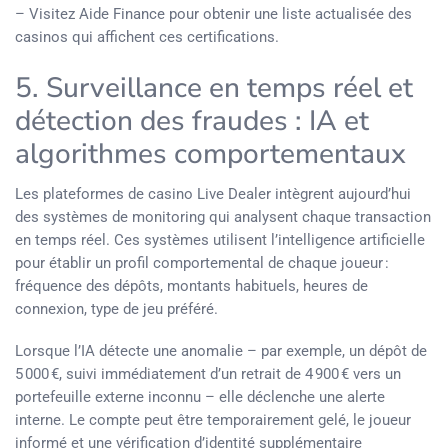
– Visitez Aide Finance pour obtenir une liste actualisée des
casinos qui affichent ces certifications.
5. Surveillance en temps réel et
détection des fraudes : IA et
algorithmes comportementaux
Les plateformes de casino Live Dealer intègrent aujourd’hui
des systèmes de monitoring qui analysent chaque transaction
en temps réel. Ces systèmes utilisent l’intelligence artificielle
pour établir un profil comportemental de chaque joueur :
fréquence des dépôts, montants habituels, heures de
connexion, type de jeu préféré.
Lorsque l’IA détecte une anomalie – par exemple, un dépôt de
5 000 €, suivi immédiatement d’un retrait de 4 900 € vers un
portefeuille externe inconnu – elle déclenche une alerte
interne. Le compte peut être temporairement gelé, le joueur
informé et une vérification d’identité supplémentaire