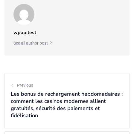
wpapitest
See all author post
Previous
Les bonus de rechargement hebdomadaires :
comment les casinos modernes allient
gratuités, sécurité des paiements et
fidélisation