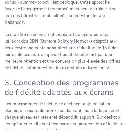
bonus « summer‑boost » est débloqué. Cette approche
favorise l’engagement instantané mais peut entraîner des
pop‑ups intrusifs si mal calibrés, augmentant le taux
d’abandon.
La stabilité du serveur est cruciale. Les opérateurs qui
utilisent des CDN (Content Delivery Network) adaptés aux
deux environnements constatent une réduction de 15 % des
pertes de session, ce qui se traduit directement par une
meilleure rétention et une conversion plus élevée des offres
de fidélité, notamment les tours gratuits à durée limitée.
3. Conception des programmes
de fidélité adaptés aux écrans
Les programmes de fidélité se déclinent aujourd’hui en
plusieurs niveaux, du bronze au diamant, mais la façon dont
chaque niveau est présenté dépend du support. Sur desktop,
les opérateurs affichent des barres de progression détaillées,