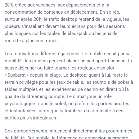
28 % grâce aux vacances, aux déplacements et à la
consommation de contenus en déplacement. En soirée,
surtout après 20 h, le trafic desktop reprend de la vigueur, les
joueurs s’installant devant leurs écrans pour des sessions
plus longues sur les tables de blackjack ou les jeux de
roulette à plusieurs roues.
Les motivations diffèrent également. Le mobile séduit par sa
mobilité : les joueurs peuvent placer un pari sportif pendant la
pause déjeuner ou faire tourner les rouleaux d’un slot
« Sunburst » depuis la plage. Le desktop, quant à lui, reste le
terrain privilégié pour les jeux de table, les tournois de poker à
tables multiples et les expériences de casino en direct où la
qualité du streaming compte. Le climat joue un rôle
psychologique : sous le soleil, on préfère les parties courtes
et instantanées, alors que la fraîcheur du soir incite à des
parties plus stratégiques.
Ces comportements influencent directement les programmes
de fidélité. Sur mobile, la fréquence de connexion augmente,