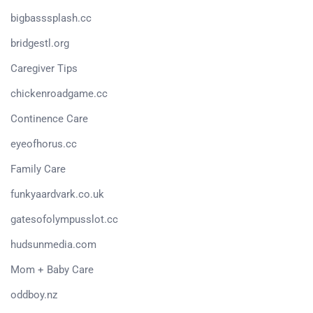
bigbasssplash.cc
bridgestl.org
Caregiver Tips
chickenroadgame.cc
Continence Care
eyeofhorus.cc
Family Care
funkyaardvark.co.uk
gatesofolympusslot.cc
hudsunmedia.com
Mom + Baby Care
oddboy.nz