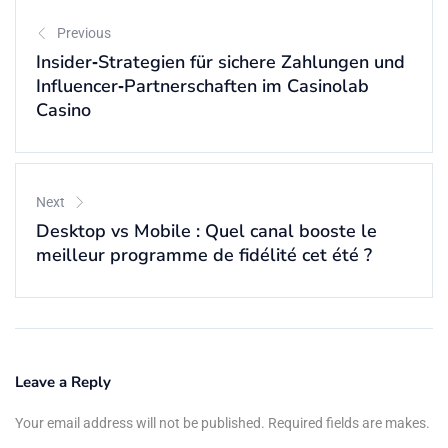
Previous
Insider‑Strategien für sichere Zahlungen und
Influencer‑Partnerschaften im Casinolab
Casino
Next
Desktop vs Mobile : Quel canal booste le
meilleur programme de fidélité cet été ?
Leave a Reply
Your email address will not be published. Required fields are makes.