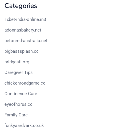
Categories
1xbet-india-online.in3
adonnasbakery.net
betonred-australia.net
bigbasssplash.cc
bridgestl.org
Caregiver Tips
chickenroadgame.cc
Continence Care
eyeofhorus.cc
Family Care
funkyaardvark.co.uk