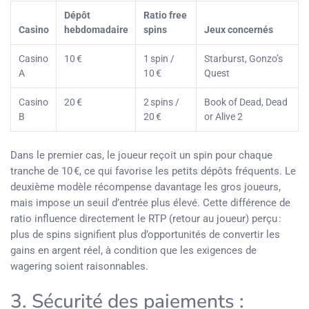
Dépôt
Ratio free
Casino
hebdomadaire
spins
Jeux concernés
Casino
10 €
1 spin /
Starburst, Gonzo’s
A
10 €
Quest
Casino
20 €
2 spins /
Book of Dead, Dead
B
20 €
or Alive 2
Dans le premier cas, le joueur reçoit un spin pour chaque
tranche de 10 €, ce qui favorise les petits dépôts fréquents. Le
deuxième modèle récompense davantage les gros joueurs,
mais impose un seuil d’entrée plus élevé. Cette différence de
ratio influence directement le RTP (retour au joueur) perçu :
plus de spins signifient plus d’opportunités de convertir les
gains en argent réel, à condition que les exigences de
wagering soient raisonnables.
3. Sécurité des paiements :