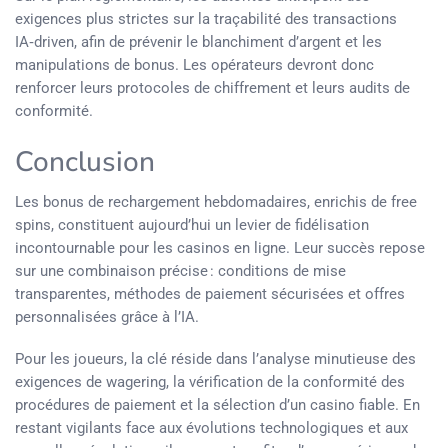
exigences plus strictes sur la traçabilité des transactions
IA‑driven, afin de prévenir le blanchiment d’argent et les
manipulations de bonus. Les opérateurs devront donc
renforcer leurs protocoles de chiffrement et leurs audits de
conformité.
Conclusion
Les bonus de rechargement hebdomadaires, enrichis de free
spins, constituent aujourd’hui un levier de fidélisation
incontournable pour les casinos en ligne. Leur succès repose
sur une combinaison précise : conditions de mise
transparentes, méthodes de paiement sécurisées et offres
personnalisées grâce à l’IA.
Pour les joueurs, la clé réside dans l’analyse minutieuse des
exigences de wagering, la vérification de la conformité des
procédures de paiement et la sélection d’un casino fiable. En
restant vigilants face aux évolutions technologiques et aux