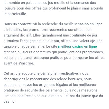
la montée en puissance du jeu mobile et la demande des
joueurs pour des offres qui prolongent le plaisir sans alourdir
le portefeuille.
Dans un contexte où la recherche du meilleur casino en ligne
s’intensifie, les promotions récurrentes constituent un
argument décisif. Elles garantissent une continuité de jeu,
stimulent l’engagement et, surtout, offrent une valeur ajoutée
tangible chaque semaine. Le site
meilleur casino en ligne
recense plusieurs opérateurs qui pratiquent ces programmes,
ce qui en fait une ressource pratique pour comparer les offres
avant de s’inscrire.
Cet article adopte une démarche investigative : nous
décortiquons le mécanisme des reload bonuses, nous
passons en revue les exigences légales et les meilleures
pratiques de sécurité des paiements, puis nous mesurons
l’impact des free spins sur la rentabilité tant du joueur que du
casino.