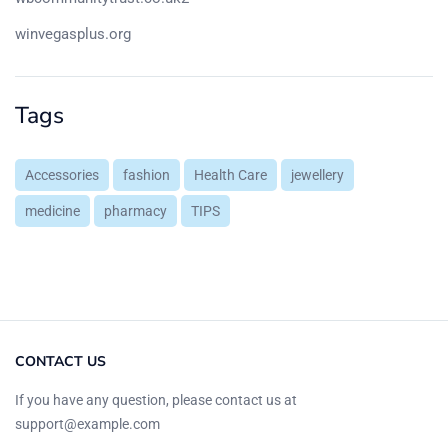
winvegasplus.org
Tags
Accessories
fashion
Health Care
jewellery
medicine
pharmacy
TIPS
CONTACT US
If you have any question, please contact us at
support@example.com