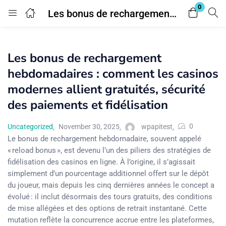
0
Les bonus de rechargement hebdomadaires : comment les casinos modernes allient gratuités, sécurité des paiements et fidélisation
Login
Les bonus de rechargement
Enter your username and password to login.
hebdomadaires : comment les casinos
modernes allient gratuités, sécurité
des paiements et fidélisation
0
Uncategorized
November 30, 2025
wpapitest
Remember me
Lost password?
Le bonus de rechargement hebdomadaire, souvent appelé
« reload bonus », est devenu l’un des piliers des stratégies de
fidélisation des casinos en ligne. À l’origine, il s’agissait
simplement d’un pourcentage additionnel offert sur le dépôt
du joueur, mais depuis les cinq dernières années le concept a
évolué : il inclut désormais des tours gratuits, des conditions
de mise allégées et des options de retrait instantané. Cette
mutation reflète la concurrence accrue entre les plateformes,