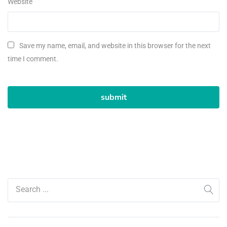
Website
Save my name, email, and website in this browser for the next
time I comment.