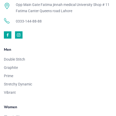
Opp Main Gate Fatima jinnah medical University Shop # 11
Fatima Canter Queens road Lahore
0333-144-88-88
Men
Double Stitch
Graphite
Prime
Stretchy Dynamic
Vibrant
Women