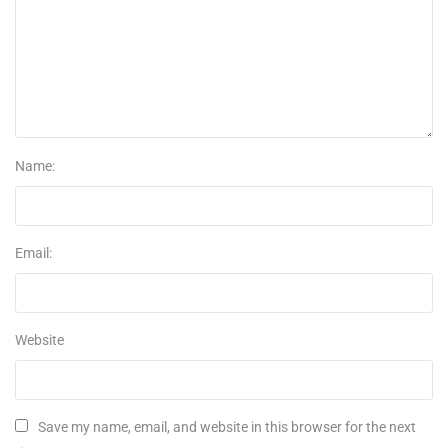
Name:
Email:
Website
Save my name, email, and website in this browser for the next