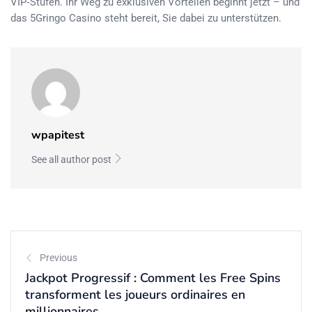
VIP‑Stufen. Ihr Weg zu exklusiven Vorteilen beginnt jetzt – und
das 5Gringo Casino steht bereit, Sie dabei zu unterstützen.
wpapitest
See all author post
Previous
Jackpot Progressif : Comment les Free Spins
transforment les joueurs ordinaires en
millionnaires