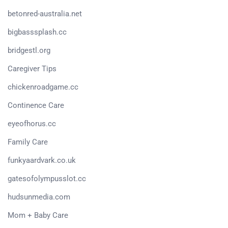
betonred-australia.net
bigbasssplash.cc
bridgestl.org
Caregiver Tips
chickenroadgame.cc
Continence Care
eyeofhorus.cc
Family Care
funkyaardvark.co.uk
gatesofolympusslot.cc
hudsunmedia.com
Mom + Baby Care