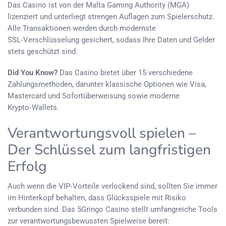
Das Casino ist von der Malta Gaming Authority (MGA)
lizenziert und unterliegt strengen Auflagen zum Spielerschutz.
Alle Transaktionen werden durch modernste
SSL‑Verschlüsselung gesichert, sodass Ihre Daten und Gelder
stets geschützt sind.
Did You Know?
Das Casino bietet über 15 verschiedene
Zahlungsmethoden, darunter klassische Optionen wie Visa,
Mastercard und Sofortüberweisung sowie moderne
Krypto‑Wallets.
Verantwortungsvoll spielen –
Der Schlüssel zum langfristigen
Erfolg
Auch wenn die VIP‑Vorteile verlockend sind, sollten Sie immer
im Hinterkopf behalten, dass Glücksspiele mit Risiko
verbunden sind. Das 5Gringo Casino stellt umfangreiche Tools
zur verantwortungsbewussten Spielweise bereit: