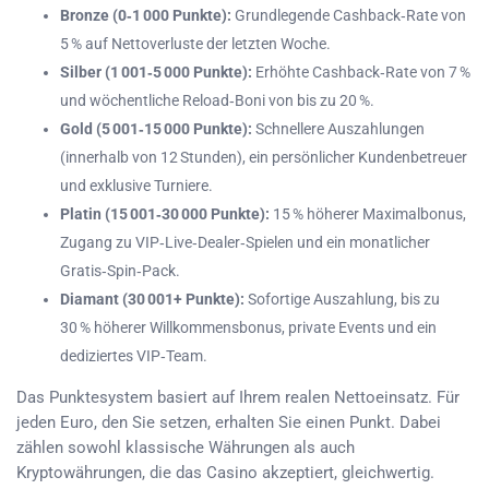
Bronze (0‑1 000 Punkte):
Grundlegende Cashback‑Rate von
5 % auf Nettoverluste der letzten Woche.
Silber (1 001‑5 000 Punkte):
Erhöhte Cashback‑Rate von 7 %
und wöchentliche Reload‑Boni von bis zu 20 %.
Gold (5 001‑15 000 Punkte):
Schnellere Auszahlungen
(innerhalb von 12 Stunden), ein persönlicher Kundenbetreuer
und exklusive Turniere.
Platin (15 001‑30 000 Punkte):
15 % höherer Maximalbonus,
Zugang zu VIP‑Live‑Dealer‑Spielen und ein monatlicher
Gratis‑Spin‑Pack.
Diamant (30 001+ Punkte):
Sofortige Auszahlung, bis zu
30 % höherer Willkommensbonus, private Events und ein
dediziertes VIP‑Team.
Das Punktesystem basiert auf Ihrem realen Nettoeinsatz. Für
jeden Euro, den Sie setzen, erhalten Sie einen Punkt. Dabei
zählen sowohl klassische Währungen als auch
Kryptowährungen, die das Casino akzeptiert, gleichwertig.