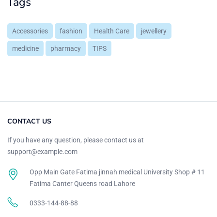
Tags
Accessories
fashion
Health Care
jewellery
medicine
pharmacy
TIPS
CONTACT US
If you have any question, please contact us at
support@example.com
Opp Main Gate Fatima jinnah medical University Shop # 11
Fatima Canter Queens road Lahore
0333-144-88-88