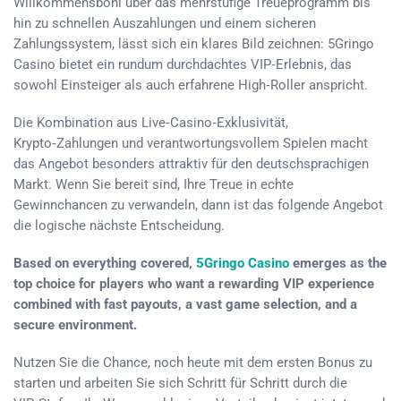
Willkommensboni über das mehrstufige Treueprogramm bis
hin zu schnellen Auszahlungen und einem sicheren
Zahlungssystem, lässt sich ein klares Bild zeichnen: 5Gringo
Casino bietet ein rundum durchdachtes VIP‑Erlebnis, das
sowohl Einsteiger als auch erfahrene High‑Roller anspricht.
Die Kombination aus Live‑Casino‑Exklusivität,
Krypto‑Zahlungen und verantwortungsvollem Spielen macht
das Angebot besonders attraktiv für den deutschsprachigen
Markt. Wenn Sie bereit sind, Ihre Treue in echte
Gewinnchancen zu verwandeln, dann ist das folgende Angebot
die logische nächste Entscheidung.
Based on everything covered,
5Gringo Casino
emerges as the
top choice for players who want a rewarding VIP experience
combined with fast payouts, a vast game selection, and a
secure environment.
Nutzen Sie die Chance, noch heute mit dem ersten Bonus zu
starten und arbeiten Sie sich Schritt für Schritt durch die