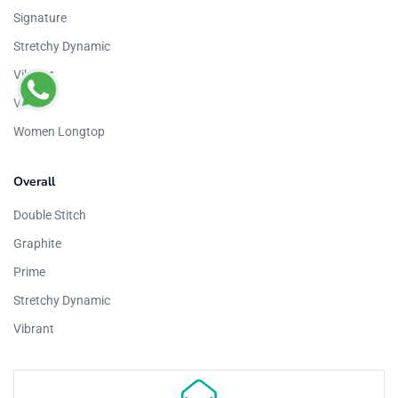
Signature
Stretchy Dynamic
Vibrant
Vortex
Women Longtop
Overall
Double Stitch
Graphite
Prime
Stretchy Dynamic
Vibrant