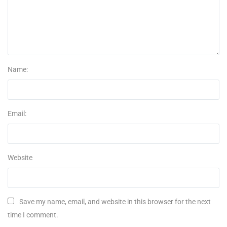
Name:
Email:
Website
Save my name, email, and website in this browser for the next
time I comment.