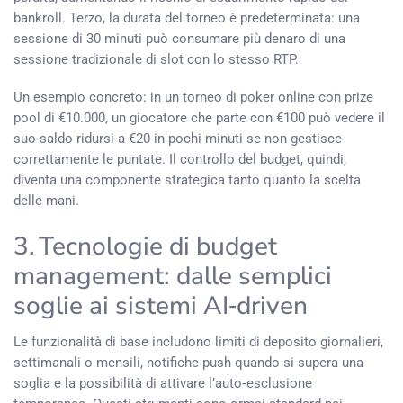
bankroll. Terzo, la durata del torneo è predeterminata: una
sessione di 30 minuti può consumare più denaro di una
sessione tradizionale di slot con lo stesso RTP.
Un esempio concreto: in un torneo di poker online con prize
pool di €10.000, un giocatore che parte con €100 può vedere il
suo saldo ridursi a €20 in pochi minuti se non gestisce
correttamente le puntate. Il controllo del budget, quindi,
diventa una componente strategica tanto quanto la scelta
delle mani.
3. Tecnologie di budget
management: dalle semplici
soglie ai sistemi AI‑driven
Le funzionalità di base includono limiti di deposito giornalieri,
settimanali o mensili, notifiche push quando si supera una
soglia e la possibilità di attivare l’auto‑esclusione