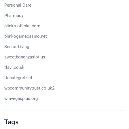
Personal Care
Pharmacy
plinko-official.com
plinkogamecasino.net
Senior Living
sweetbonanzaslot.us
tfsvl.co.uk
Uncategorized
wbcommunitytrust.co.uk2
winvegasplus.org
Tags