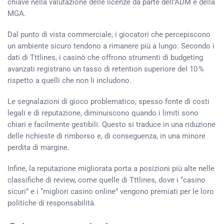
chiave nella valutazione delle licenze da parte dell’ADM e della
MGA.
Dal punto di vista commerciale, i giocatori che percepiscono
un ambiente sicuro tendono a rimanere più a lungo. Secondo i
dati di Tttlines, i casinò che offrono strumenti di budgeting
avanzati registrano un tasso di retention superiore del 10 %
rispetto a quelli che non li includono.
Le segnalazioni di gioco problematico, spesso fonte di costi
legali e di reputazione, diminuiscono quando i limiti sono
chiari e facilmente gestibili. Questo si traduce in una riduzione
delle richieste di rimborso e, di conseguenza, in una minore
perdita di margine.
Infine, la reputazione migliorata porta a posizioni più alte nelle
classifiche di review, come quelle di Tttlines, dove i “casino
sicuri” e i “migliori casino online” vengono premiati per le loro
politiche di responsabilità.