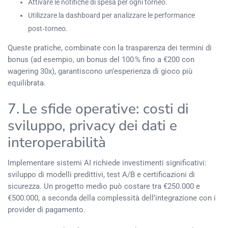
Attivare le notifiche di spesa per ogni torneo.
Utilizzare la dashboard per analizzare le performance
post‑torneo.
Queste pratiche, combinate con la trasparenza dei termini di
bonus (ad esempio, un bonus del 100 % fino a €200 con
wagering 30x), garantiscono un’esperienza di gioco più
equilibrata.
7. Le sfide operative: costi di
sviluppo, privacy dei dati e
interoperabilità
Implementare sistemi AI richiede investimenti significativi:
sviluppo di modelli predittivi, test A/B e certificazioni di
sicurezza. Un progetto medio può costare tra €250.000 e
€500.000, a seconda della complessità dell’integrazione con i
provider di pagamento.