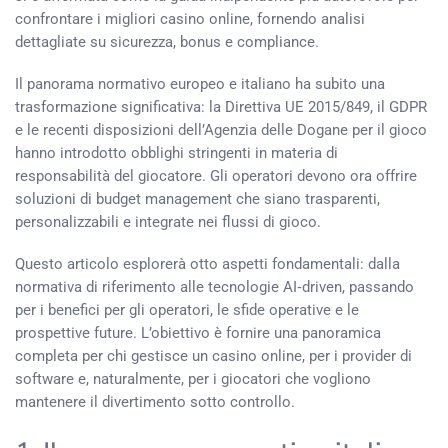
confrontare i migliori casino online, fornendo analisi
dettagliate su sicurezza, bonus e compliance.
Il panorama normativo europeo e italiano ha subito una
trasformazione significativa: la Direttiva UE 2015/849, il GDPR
e le recenti disposizioni dell’Agenzia delle Dogane per il gioco
hanno introdotto obblighi stringenti in materia di
responsabilità del giocatore. Gli operatori devono ora offrire
soluzioni di budget management che siano trasparenti,
personalizzabili e integrate nei flussi di gioco.
Questo articolo esplorerà otto aspetti fondamentali: dalla
normativa di riferimento alle tecnologie AI‑driven, passando
per i benefici per gli operatori, le sfide operative e le
prospettive future. L’obiettivo è fornire una panoramica
completa per chi gestisce un casino online, per i provider di
software e, naturalmente, per i giocatori che vogliono
mantenere il divertimento sotto controllo.