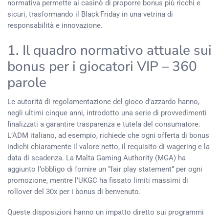
normativa permette ai casinò di proporre bonus più ricchi e
sicuri, trasformando il Black Friday in una vetrina di
responsabilità e innovazione.
1. Il quadro normativo attuale sui
bonus per i giocatori VIP – 360
parole
Le autorità di regolamentazione del gioco d’azzardo hanno,
negli ultimi cinque anni, introdotto una serie di provvedimenti
finalizzati a garantire trasparenza e tutela del consumatore.
L’ADM italiano, ad esempio, richiede che ogni offerta di bonus
indichi chiaramente il valore netto, il requisito di wagering e la
data di scadenza. La Malta Gaming Authority (MGA) ha
aggiunto l’obbligo di fornire un “fair play statement” per ogni
promozione, mentre l’UKGC ha fissato limiti massimi di
rollover del 30x per i bonus di benvenuto.
Queste disposizioni hanno un impatto diretto sui programmi