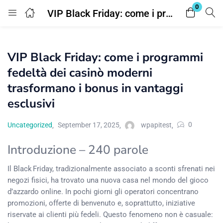
0
VIP Black Friday: come i programmi fedeltà dei casinò moderni trasformano i bonus in vantaggi esclusivi
Login
VIP Black Friday: come i programmi
Enter your username and password to login.
fedeltà dei casinò moderni
trasformano i bonus in vantaggi
esclusivi
0
Uncategorized
September 17, 2025
wpapitest
Remember me
Lost password?
Introduzione – 240 parole
Il Black Friday, tradizionalmente associato a sconti sfrenati nei
negozi fisici, ha trovato una nuova casa nel mondo del gioco
d’azzardo online. In pochi giorni gli operatori concentrano
promozioni, offerte di benvenuto e, soprattutto, iniziative
riservate ai clienti più fedeli. Questo fenomeno non è casuale: