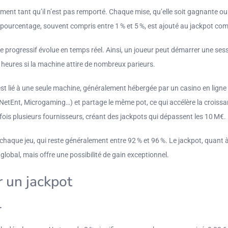
ment tant qu’il n’est pas remporté. Chaque mise, qu’elle soit gagnante ou
 pourcentage, souvent compris entre 1 % et 5 %, est ajouté au jackpot c
 le progressif évolue en temps réel. Ainsi, un joueur peut démarrer une ses
 heures si la machine attire de nombreux parieurs.
 est lié à une seule machine, généralement hébergée par un casino en ligne
NetEnt, Microgaming…) et partage le même pot, ce qui accélère la croissa
fois plusieurs fournisseurs, créant des jackpots qui dépassent les 10 M€.
aque jeu, qui reste généralement entre 92 % et 96 %. Le jackpot, quant à 
obal, mais offre une possibilité de gain exceptionnel.
r un jackpot
r