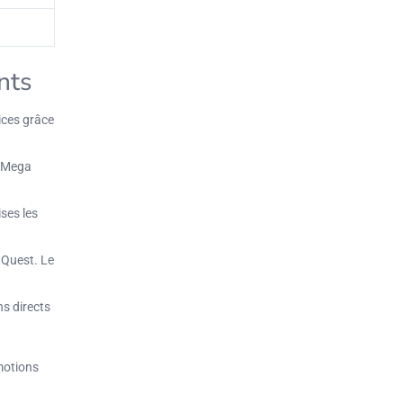
nts
ices grâce
r Mega
ses les
 Quest. Le
ns directs
omotions