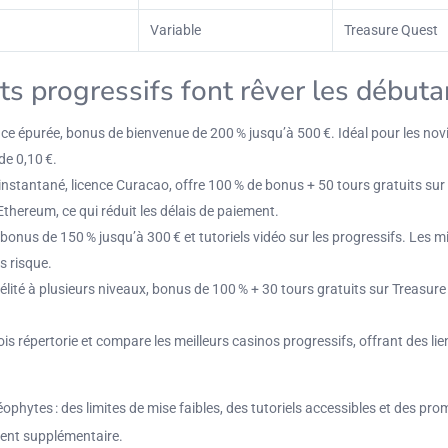
Variable
Treasure Quest
ts progressifs font rêver les débuta
ce épurée, bonus de bienvenue de 200 % jusqu’à 500 €. Idéal pour les nov
de 0,10 €.
 instantané, licence Curacao, offre 100 % de bonus + 50 tours gratuits su
thereum, ce qui réduit les délais de paiement.
bonus de 150 % jusqu’à 300 € et tutoriels vidéo sur les progressifs. Les mi
s risque.
lité à plusieurs niveaux, bonus de 100 % + 30 tours gratuits sur Treasure
ois répertorie et compare les meilleurs casinos progressifs, offrant des lie
phytes : des limites de mise faibles, des tutoriels accessibles et des pr
ment supplémentaire.