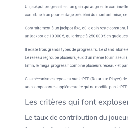
Un jackpot progressif est un gain qui augmente continuelle
contribue à un pourcentage prédéfini du montant misé ; ce
Contrairement à un jackpot fixe, où le gain reste constant,
un jackpot de 10 000 €, qui grimpe à 250 000 € en quelques
Il existe trois grands types de progressifs. Le stand‑alone
Le réseau regroupe plusieurs jeux d’un même fournisseur (
Enfin, le méga‑progressif combine plusieurs réseaux et par
Ces mécanismes reposent sur le RTP (Return to Player) de ch
une composante supplémentaire qui ne modifie pas le RTP gl
Les critères qui font explose
Le taux de contribution du joueu