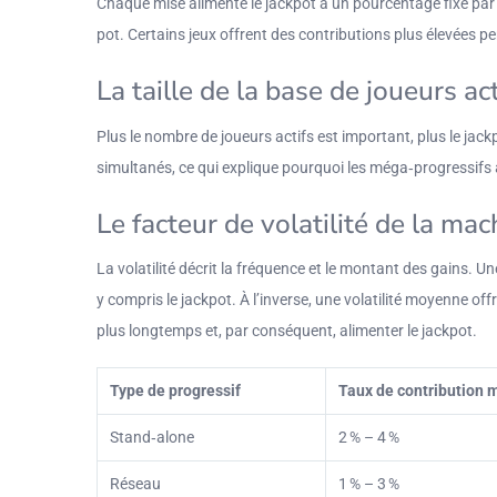
Chaque mise alimente le jackpot à un pourcentage fixé par l
pot. Certains jeux offrent des contributions plus élevées p
La taille de la base de joueurs act
Plus le nombre de joueurs actifs est important, plus le ja
simultanés, ce qui explique pourquoi les méga‑progressif
Le facteur de volatilité de la mac
La volatilité décrit la fréquence et le montant des gains. 
y compris le jackpot. À l’inverse, une volatilité moyenne off
plus longtemps et, par conséquent, alimenter le jackpot.
Type de progressif
Taux de contribution 
Stand‑alone
2 % – 4 %
Réseau
1 % – 3 %