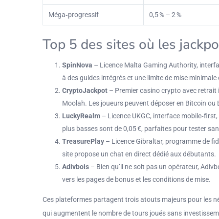
Méga‑progressif
0,5 % – 2 %
Top 5 des sites où les jackpo
SpinNova
– Licence Malta Gaming Authority, interfa
à des guides intégrés et une limite de mise minimale 
CryptoJackpot
– Premier casino crypto avec retrait
Moolah. Les joueurs peuvent déposer en Bitcoin ou E
LuckyRealm
– Licence UKGC, interface mobile‑first, 
plus basses sont de 0,05 €, parfaites pour tester san
TreasurePlay
– Licence Gibraltar, programme de fidé
site propose un chat en direct dédié aux débutants.
Adivbois
– Bien qu’il ne soit pas un opérateur, Adivb
vers les pages de bonus et les conditions de mise.
Ces plateformes partagent trois atouts majeurs pour les néo
qui augmentent le nombre de tours joués sans investisse