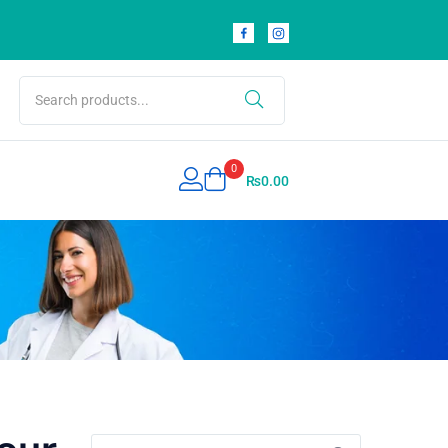
0
₨
0.00