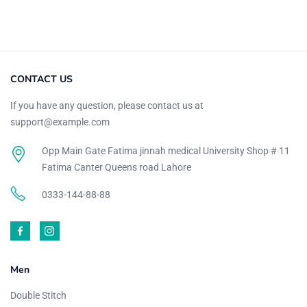
CONTACT US
If you have any question, please contact us at
support@example.com
Opp Main Gate Fatima jinnah medical University Shop # 11
Fatima Canter Queens road Lahore
0333-144-88-88
Men
Double Stitch