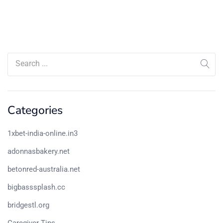
Categories
1xbet-india-online.in3
adonnasbakery.net
betonred-australia.net
bigbasssplash.cc
bridgestl.org
Caregiver Tips