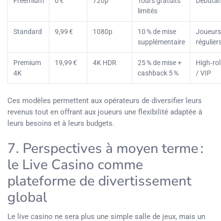
Freemium
0 €
720p
Tours gratuits
Débutan
limités
Standard
9,99 €
1080p
10 % de mise
Joueurs
supplémentaire
régulier
Premium
19,99 €
4K HDR
25 % de mise +
High‑rol
4K
cashback 5 %
/ VIP
Ces modèles permettent aux opérateurs de diversifier leurs
revenus tout en offrant aux joueurs une flexibilité adaptée à
leurs besoins et à leurs budgets.
7. Perspectives à moyen terme :
le Live Casino comme
plateforme de divertissement
global
Le live casino ne sera plus une simple salle de jeux, mais un