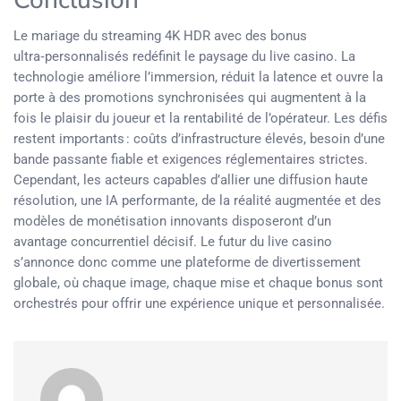
Conclusion
Le mariage du streaming 4K HDR avec des bonus
ultra‑personnalisés redéfinit le paysage du live casino. La
technologie améliore l’immersion, réduit la latence et ouvre la
porte à des promotions synchronisées qui augmentent à la
fois le plaisir du joueur et la rentabilité de l’opérateur. Les défis
restent importants : coûts d’infrastructure élevés, besoin d’une
bande passante fiable et exigences réglementaires strictes.
Cependant, les acteurs capables d’allier une diffusion haute
résolution, une IA performante, de la réalité augmentée et des
modèles de monétisation innovants disposeront d’un
avantage concurrentiel décisif. Le futur du live casino
s’annonce donc comme une plateforme de divertissement
globale, où chaque image, chaque mise et chaque bonus sont
orchestrés pour offrir une expérience unique et personnalisée.