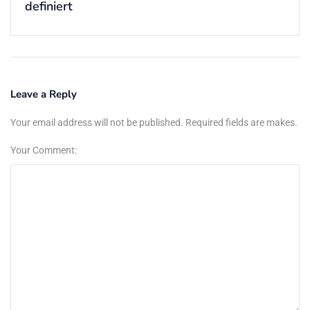
definiert
Leave a Reply
Your email address will not be published. Required fields are makes.
Your Comment: