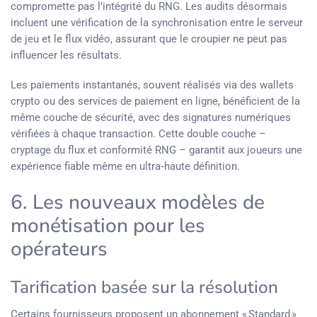
compromette pas l’intégrité du RNG. Les audits désormais
incluent une vérification de la synchronisation entre le serveur
de jeu et le flux vidéo, assurant que le croupier ne peut pas
influencer les résultats.
Les paiements instantanés, souvent réalisés via des wallets
crypto ou des services de paiement en ligne, bénéficient de la
même couche de sécurité, avec des signatures numériques
vérifiées à chaque transaction. Cette double couche –
cryptage du flux et conformité RNG – garantit aux joueurs une
expérience fiable même en ultra‑haute définition.
6. Les nouveaux modèles de
monétisation pour les
opérateurs
Tarification basée sur la résolution
Certains fournisseurs proposent un abonnement « Standard »