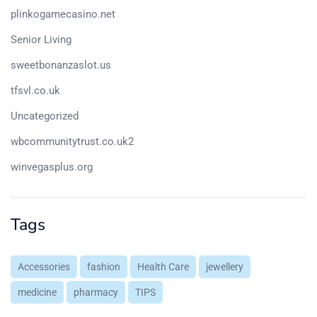
plinkogamecasino.net
Senior Living
sweetbonanzaslot.us
tfsvl.co.uk
Uncategorized
wbcommunitytrust.co.uk2
winvegasplus.org
Tags
Accessories
fashion
Health Care
jewellery
medicine
pharmacy
TIPS