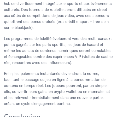
hub de divertissement intégré aux e‑sports et aux événements
culturels. Des tournois de roulette seront diffusés en direct
aux côtés de compétitions de jeux vidéo, avec des sponsors
qui offrent des bonus croisés (ex. : crédit e‑sport + free‑spin
sur le blackjack).
Les programmes de fidélité évolueront vers des multi‑canaux :
points gagnés sur les paris sportifs, les jeux de hasard et
même les achats de contenus numériques seront cumulables
et échangeables contre des expériences VIP (visites de casino
réel, rencontres avec des influenceurs).
Enfin, les paiements instantanés deviendront la norme,
facilitant le passage du jeu en ligne à la consommation de
contenu en temps réel. Les joueurs pourront, par un simple
clic, convertir leurs gains en crypto‑wallet ou en monnaie fiat
et les réinvestir immédiatement dans une nouvelle partie,
créant un cycle d’engagement continu.