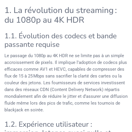
1. La révolution du streaming :
du 1080p au 4K HDR
1.1. Évolution des codecs et bande
passante requise
Le passage du 1080p au 4K HDR ne se limite pas à un simple
accroissement de pixels. Il implique l’adoption de codecs plus
efficaces comme AV1 et HEVC, capables de compresser des
flux de 15 à 25 Mbps sans sacrifier la clarté des cartes ou la
couleur des jetons. Les fournisseurs de services investissent
dans des réseaux CDN (Content Delivery Network) répartis
mondialement afin de réduire le jitter et d’assurer une diffusion
fluide même lors des pics de trafic, comme les tournois de
blackjack en soirée.
1.2. Expérience utilisateur :