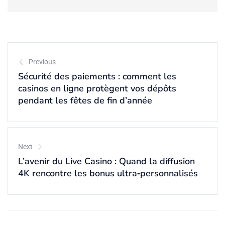
Previous
Sécurité des paiements : comment les
casinos en ligne protègent vos dépôts
pendant les fêtes de fin d’année
Next
L’avenir du Live Casino : Quand la diffusion
4K rencontre les bonus ultra‑personnalisés