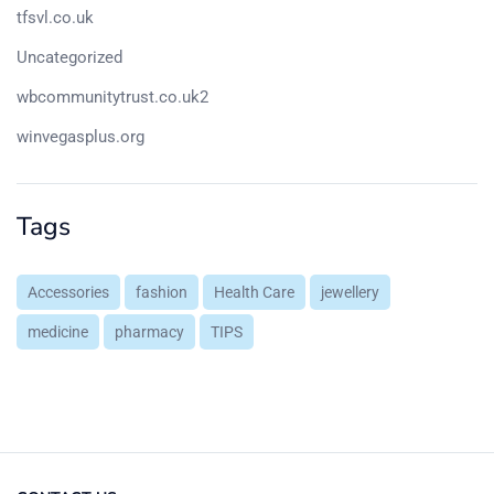
tfsvl.co.uk
Uncategorized
wbcommunitytrust.co.uk2
winvegasplus.org
Tags
Accessories
fashion
Health Care
jewellery
medicine
pharmacy
TIPS