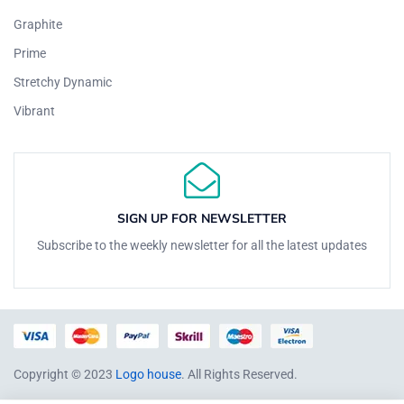
Graphite
Prime
Stretchy Dynamic
Vibrant
SIGN UP FOR NEWSLETTER
Subscribe to the weekly newsletter for all the latest updates
Copyright © 2023
Logo house
. All Rights Reserved.