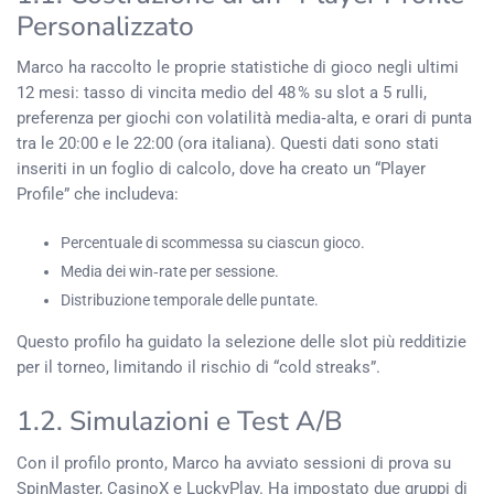
Personalizzato
Marco ha raccolto le proprie statistiche di gioco negli ultimi
12 mesi: tasso di vincita medio del 48 % su slot a 5 rulli,
preferenza per giochi con volatilità media‑alta, e orari di punta
tra le 20:00 e le 22:00 (ora italiana). Questi dati sono stati
inseriti in un foglio di calcolo, dove ha creato un “Player
Profile” che includeva:
Percentuale di scommessa su ciascun gioco.
Media dei win‑rate per sessione.
Distribuzione temporale delle puntate.
Questo profilo ha guidato la selezione delle slot più redditizie
per il torneo, limitando il rischio di “cold streaks”.
1.2. Simulazioni e Test A/B
Con il profilo pronto, Marco ha avviato sessioni di prova su
SpinMaster, CasinoX e LuckyPlay. Ha impostato due gruppi di