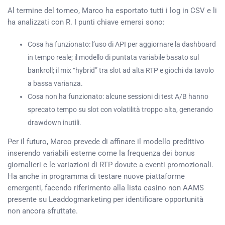
Al termine del torneo, Marco ha esportato tutti i log in CSV e li
ha analizzati con R. I punti chiave emersi sono:
Cosa ha funzionato: l’uso di API per aggiornare la dashboard
in tempo reale; il modello di puntata variabile basato sul
bankroll; il mix “hybrid” tra slot ad alta RTP e giochi da tavolo
a bassa varianza.
Cosa non ha funzionato: alcune sessioni di test A/B hanno
sprecato tempo su slot con volatilità troppo alta, generando
drawdown inutili.
Per il futuro, Marco prevede di affinare il modello predittivo
inserendo variabili esterne come la frequenza dei bonus
giornalieri e le variazioni di RTP dovute a eventi promozionali.
Ha anche in programma di testare nuove piattaforme
emergenti, facendo riferimento alla lista casino non AAMS
presente su Leaddogmarketing per identificare opportunità
non ancora sfruttate.