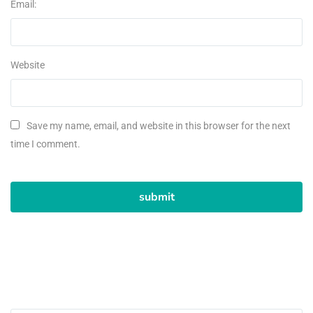
Email:
Website
Save my name, email, and website in this browser for the next
time I comment.