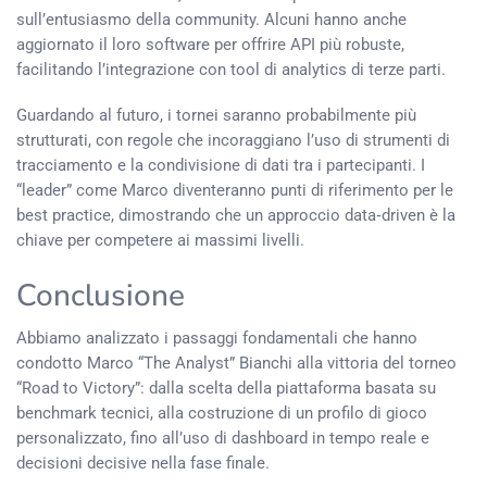
sull’entusiasmo della community. Alcuni hanno anche
aggiornato il loro software per offrire API più robuste,
facilitando l’integrazione con tool di analytics di terze parti.
Guardando al futuro, i tornei saranno probabilmente più
strutturati, con regole che incoraggiano l’uso di strumenti di
tracciamento e la condivisione di dati tra i partecipanti. I
“leader” come Marco diventeranno punti di riferimento per le
best practice, dimostrando che un approccio data‑driven è la
chiave per competere ai massimi livelli.
Conclusione
Abbiamo analizzato i passaggi fondamentali che hanno
condotto Marco “The Analyst” Bianchi alla vittoria del torneo
“Road to Victory”: dalla scelta della piattaforma basata su
benchmark tecnici, alla costruzione di un profilo di gioco
personalizzato, fino all’uso di dashboard in tempo reale e
decisioni decisive nella fase finale.