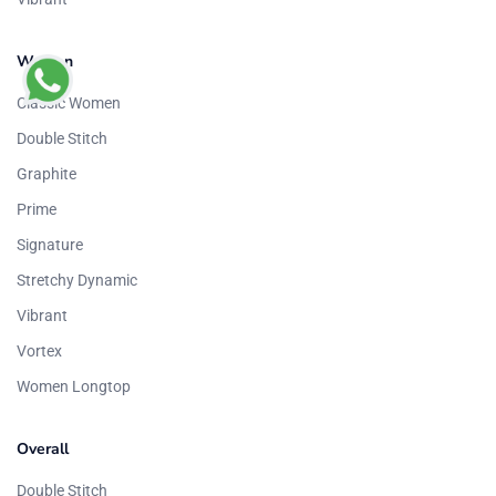
Women
Classic Women
Double Stitch
Graphite
Prime
Signature
Stretchy Dynamic
Vibrant
Vortex
Women Longtop
Overall
Double Stitch