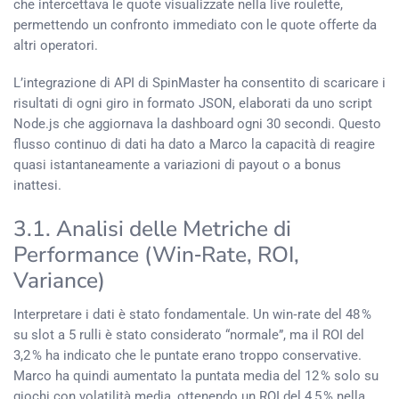
che intercettava le quote visualizzate nella live roulette,
permettendo un confronto immediato con le quote offerte da
altri operatori.
L’integrazione di API di SpinMaster ha consentito di scaricare i
risultati di ogni giro in formato JSON, elaborati da uno script
Node.js che aggiornava la dashboard ogni 30 secondi. Questo
flusso continuo di dati ha dato a Marco la capacità di reagire
quasi istantaneamente a variazioni di payout o a bonus
inattesi.
3.1. Analisi delle Metriche di
Performance (Win‑Rate, ROI,
Variance)
Interpretare i dati è stato fondamentale. Un win‑rate del 48 %
su slot a 5 rulli è stato considerato “normale”, ma il ROI del
3,2 % ha indicato che le puntate erano troppo conservative.
Marco ha quindi aumentato la puntata media del 12 % solo su
giochi con volatilità media, ottenendo un ROI del 4,5 % nella