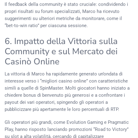
Il feedback della community è stato cruciale: condividendo i
propri risultati su forum specializzati, Marco ha ricevuto
suggerimenti su ulteriori metriche da monitorare, come il
“bet‑to‑win ratio” per ciascuna sessione.
6. Impatto della Vittoria sulla
Community e sul Mercato dei
Casinò Online
La vittoria di Marco ha rapidamente generato un’ondata di
interesse verso i “migliori casino online” con caratteristiche
simili a quelle di SpinMaster. Molti giocatori hanno iniziato a
chiedere bonus di benvenuto più generosi e a confrontare i
payout dei vari operatori, spingendo gli operatori a
pubblicizzare più apertamente le loro percentuali di RTP.
Gli operatori più grandi, come Evolution Gaming e Pragmatic
Play, hanno risposto lanciando promozioni “Road to Victory”
su slot a alta volatilità, cercando di capitalizzare