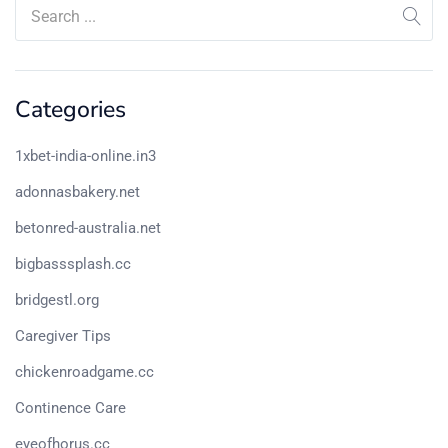
Categories
1xbet-india-online.in3
adonnasbakery.net
betonred-australia.net
bigbasssplash.cc
bridgestl.org
Caregiver Tips
chickenroadgame.cc
Continence Care
eyeofhorus.cc