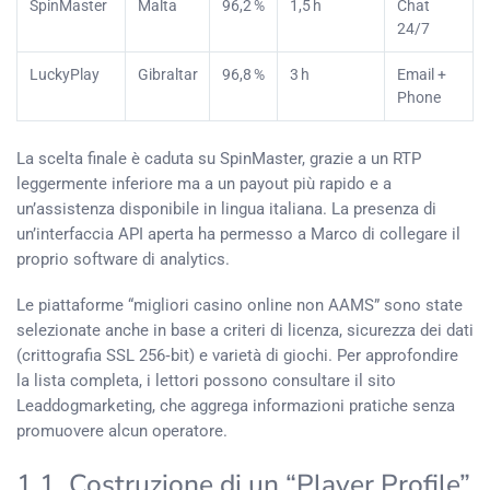
SpinMaster
Malta
96,2 %
1,5 h
Chat
24/7
LuckyPlay
Gibraltar
96,8 %
3 h
Email +
Phone
La scelta finale è caduta su SpinMaster, grazie a un RTP
leggermente inferiore ma a un payout più rapido e a
un’assistenza disponibile in lingua italiana. La presenza di
un’interfaccia API aperta ha permesso a Marco di collegare il
proprio software di analytics.
Le piattaforme “migliori casino online non AAMS” sono state
selezionate anche in base a criteri di licenza, sicurezza dei dati
(crittografia SSL 256‑bit) e varietà di giochi. Per approfondire
la lista completa, i lettori possono consultare il sito
Leaddogmarketing, che aggrega informazioni pratiche senza
promuovere alcun operatore.
1.1. Costruzione di un “Player Profile”