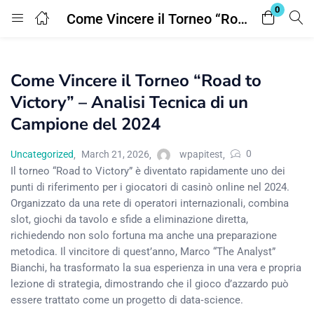
0
Come Vincere il Torneo “Road to Victory” – Analisi Tecnica di un Campione del 2024
Login
Come Vincere il Torneo “Road to
Enter your username and password to login.
Victory” – Analisi Tecnica di un
Campione del 2024
0
Uncategorized
March 21, 2026
wpapitest
Il torneo “Road to Victory” è diventato rapidamente uno dei
punti di riferimento per i giocatori di casinò online nel 2024.
Remember me
Lost password?
Organizzato da una rete di operatori internazionali, combina
slot, giochi da tavolo e sfide a eliminazione diretta,
richiedendo non solo fortuna ma anche una preparazione
metodica. Il vincitore di quest’anno, Marco “The Analyst”
Bianchi, ha trasformato la sua esperienza in una vera e propria
lezione di strategia, dimostrando che il gioco d’azzardo può
essere trattato come un progetto di data‑science.