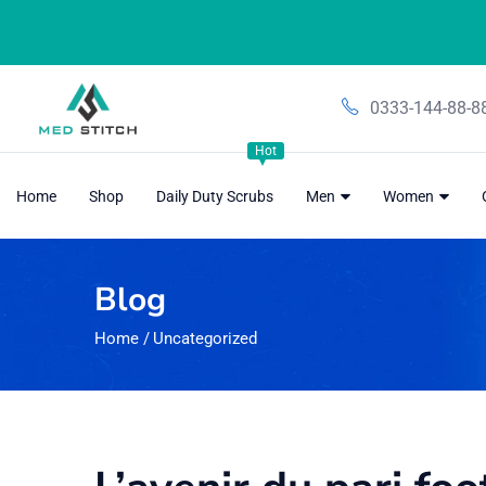
0333-144-88-8
Hot
Home
Shop
Daily Duty Scrubs
Men
Women
Blog
Home
/
Uncategorized