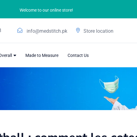
Welcome to our online store!
8
info@medstitch.pk
Store location
Overall
Made to Measure
Contact Us