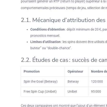
pourraient générer un RTP (return to player) supérieur à l
comportementales précieuses (temps de jeu, sélection de 
2.1. Mécanique d’attribution des 
Conditions d’obtention
: dépôt minimum de 20 €, par
pronostics mensuel.
Limites d’utilisation
: les spins doivent être utilisé
buteur” ou “double‑chance”.
2.2. Études de cas : succès de c
Promotion
Opérateur
Nombre de 
Spin the Goal (Betway)
Betway
120 000
Free Spin Cup (Unibet)
Unibet
95 000
Ces deux campagnes ont montré que l’ajout d’un élément lu