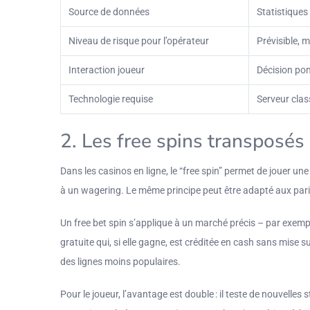
Source de données
Statistiques
Niveau de risque pour l’opérateur
Prévisible, 
Interaction joueur
Décision pon
Technologie requise
Serveur clas
2. Les free spins transposés 
Dans les casinos en ligne, le “free spin” permet de jouer u
à un wagering. Le même principe peut être adapté aux paris 
Un free bet spin s’applique à un marché précis – par exempl
gratuite qui, si elle gagne, est créditée en cash sans mise 
des lignes moins populaires.
Pour le joueur, l’avantage est double : il teste de nouvelles