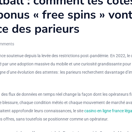
otball : comment les cote
onus « free spins » von
ce des parieurs
mments
e soutenue depuis la levée des restrictions post‑pandémie. En 2022, le c
rté par une adoption massive du mobile et une curiosité grandissante pour 
e d’une évolution des attentes : les parieurs recherchent davantage d’i
t et des flux de données en temps réel change la façon dont les opérateurs f
ue blessure, chaque condition météo et chaque mouvement de marché a
haitent approfondir leurs connaissances, le site
casino en ligne france léga
es offres, sans toutefois se positionner comme un opérateur.