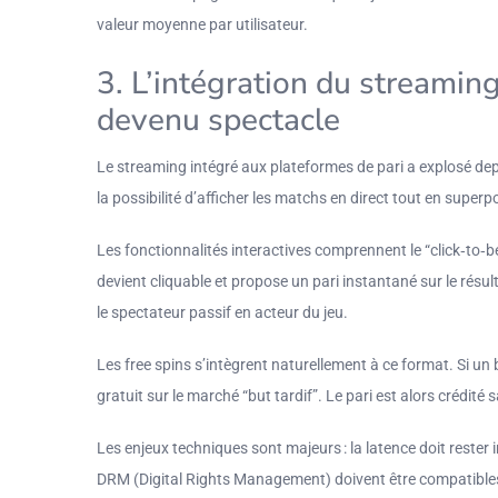
valeur moyenne par utilisateur.
3. L’intégration du streaming 
devenu spectacle
Le streaming intégré aux plateformes de pari a explosé d
la possibilité d’afficher les matchs en direct tout en super
Les fonctionnalités interactives comprennent le “click‑to‑be
devient cliquable et propose un pari instantané sur le résult
le spectateur passif en acteur du jeu.
Les free spins s’intègrent naturellement à ce format. Si u
gratuit sur le marché “but tardif”. Le pari est alors crédité
Les enjeux techniques sont majeurs : la latence doit rester 
DRM (Digital Rights Management) doivent être compatibles