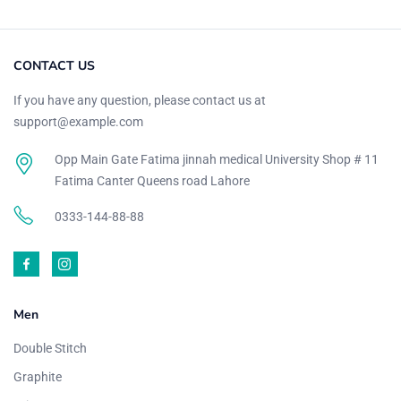
CONTACT US
If you have any question, please contact us at
support@example.com
Opp Main Gate Fatima jinnah medical University Shop # 11
Fatima Canter Queens road Lahore
0333-144-88-88
Men
Double Stitch
Graphite