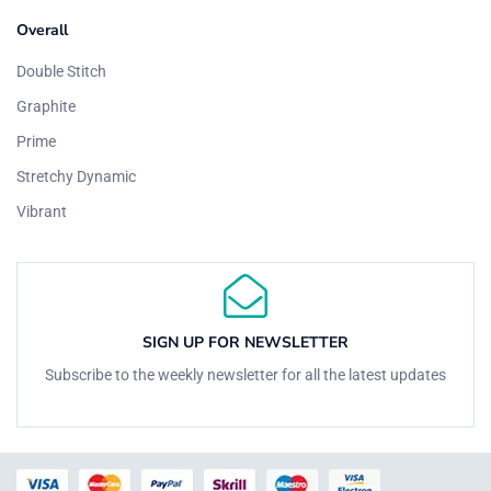
Overall
Double Stitch
Graphite
Prime
Stretchy Dynamic
Vibrant
SIGN UP FOR NEWSLETTER
Subscribe to the weekly newsletter for all the latest updates