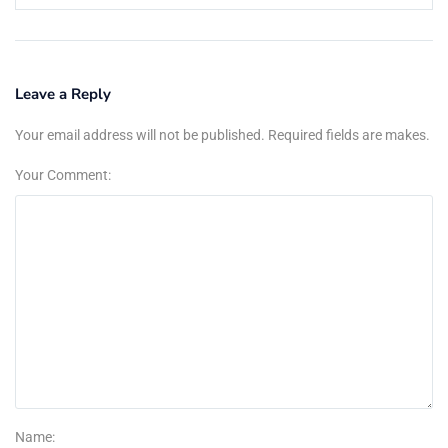
Leave a Reply
Your email address will not be published. Required fields are makes.
Your Comment:
Name: