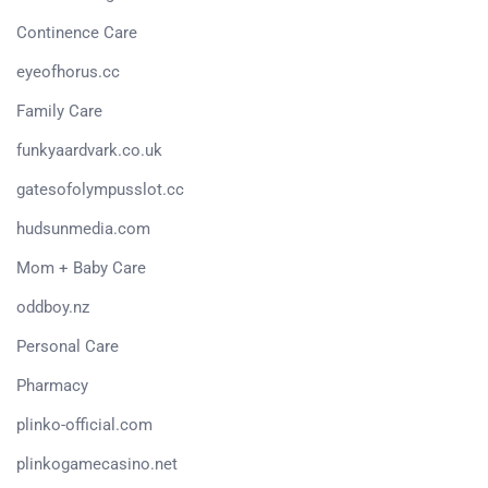
Continence Care
eyeofhorus.cc
Family Care
funkyaardvark.co.uk
gatesofolympusslot.cc
hudsunmedia.com
Mom + Baby Care
oddboy.nz
Personal Care
Pharmacy
plinko-official.com
plinkogamecasino.net