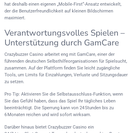
hat deshalb einen eigenen „Mobile‑First“-Ansatz entwickelt,
der die Benutzerfreundlichkeit auf kleinen Bildschirmen
maximiert.
Verantwortungsvolles Spielen –
Unterstützung durch GamCare
Crazybuzzer Casino arbeitet eng mit GamCare, einer der
führenden deutschen Selbsthilfeorganisationen für Spielsucht,
zusammen. Auf der Plattform finden Sie leicht zugängliche
Tools, um Limits für Einzahlungen, Verluste und Sitzungsdauer
zu setzen.
Pro Tip: Aktivieren Sie die Selbstausschluss‑Funktion, wenn
Sie das Gefühl haben, dass das Spiel Ihr tägliches Leben
beeinträchtigt. Die Sperrung kann von 24 Stunden bis zu
6 Monaten reichen und wird sofort wirksam.
Darüber hinaus bietet Crazybuzzer Casino ein