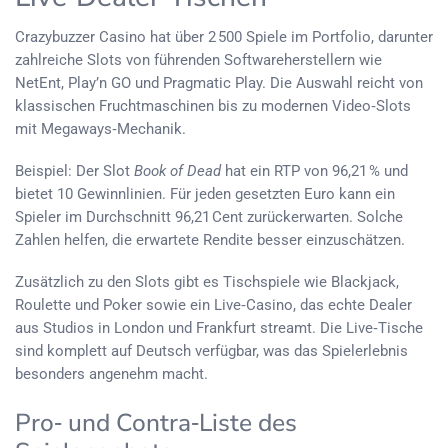
Crazybuzzer Casino hat über 2 500 Spiele im Portfolio, darunter
zahlreiche Slots von führenden Softwareherstellern wie
NetEnt, Play’n GO und Pragmatic Play. Die Auswahl reicht von
klassischen Fruchtmaschinen bis zu modernen Video‑Slots
mit Megaways‑Mechanik.
Beispiel: Der Slot
Book of Dead
hat ein RTP von 96,21 % und
bietet 10 Gewinnlinien. Für jeden gesetzten Euro kann ein
Spieler im Durchschnitt 96,21 Cent zurückerwarten. Solche
Zahlen helfen, die erwartete Rendite besser einzuschätzen.
Zusätzlich zu den Slots gibt es Tischspiele wie Blackjack,
Roulette und Poker sowie ein Live‑Casino, das echte Dealer
aus Studios in London und Frankfurt streamt. Die Live‑Tische
sind komplett auf Deutsch verfügbar, was das Spielerlebnis
besonders angenehm macht.
Pro‑ und Contra‑Liste des