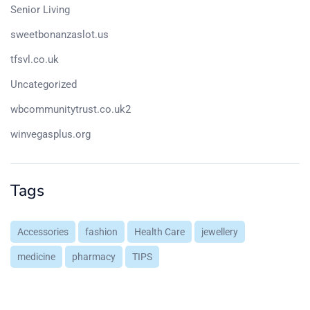
Senior Living
sweetbonanzaslot.us
tfsvl.co.uk
Uncategorized
wbcommunitytrust.co.uk2
winvegasplus.org
Tags
Accessories
fashion
Health Care
jewellery
medicine
pharmacy
TIPS