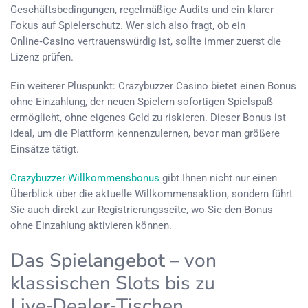
Geschäftsbedingungen, regelmäßige Audits und ein klarer
Fokus auf Spielerschutz. Wer sich also fragt, ob ein
Online‑Casino vertrauenswürdig ist, sollte immer zuerst die
Lizenz prüfen.
Ein weiterer Pluspunkt: Crazybuzzer Casino bietet einen Bonus
ohne Einzahlung, der neuen Spielern sofortigen Spielspaß
ermöglicht, ohne eigenes Geld zu riskieren. Dieser Bonus ist
ideal, um die Plattform kennenzulernen, bevor man größere
Einsätze tätigt.
Crazybuzzer Willkommensbonus
gibt Ihnen nicht nur einen
Überblick über die aktuelle Willkommensaktion, sondern führt
Sie auch direkt zur Registrierungsseite, wo Sie den Bonus
ohne Einzahlung aktivieren können.
Das Spielangebot – von
klassischen Slots bis zu
Live‑Dealer‑Tischen