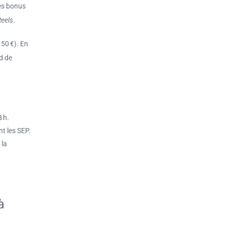
des bonus
Reels
.
 50 €). En
d de
 h.
nt les SEP.
 la
à