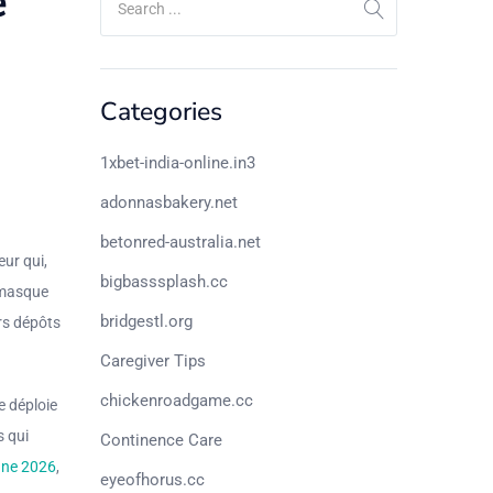
e
Categories
1xbet-india-online.in3
adonnasbakery.net
betonred-australia.net
eur qui,
bigbasssplash.cc
e masque
bridgestl.org
urs dépôts
Caregiver Tips
chickenroadgame.cc
e déploie
s qui
Continence Care
gne 2026
,
eyeofhorus.cc