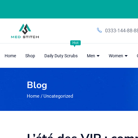
0333-144-88-8
Hot
Home
Shop
Daily Duty Scrubs
Men
Women
Blog
Home
/
Uncategorized