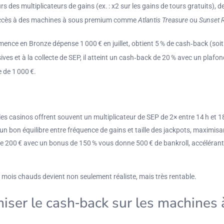
 des multiplicateurs de gains (ex. : x2 sur les gains de tours gratuits), 
 l’accès à des machines à sous premium comme
Atlantis Treasure
ou
Sunset 
mmence en Bronze dépense 1 000 € en juillet, obtient 5 % de cash‑back (soit
es et à la collecte de SEP, il atteint un cash‑back de 20 % avec un plafon
 de 1 000 €.
s casinos offrent souvent un multiplicateur de SEP de 2× entre 14 h et 18
t un bon équilibre entre fréquence de gains et taille des jackpots, maximisa
de 200 € avec un bonus de 150 % vous donne 500 € de bankroll, accélérant
s mois chauds devient non seulement réaliste, mais très rentable.
iser le cash‑back sur les machines 