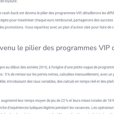
 de loyauté.
e cash‑back est devenu le pilier des programmes VIP, détaillerons les diff
tratégies pour maximiser chaque euro remboursé, partagerons des success 
r les promotions. Vous repartirez avec un plan d’action clair pour faire de
venu le pilier des programmes VIP 
igne au début des années 2010, à l’origine d’une petite vague de program
es : 5 % de remise sur les pertes nettes, calculées mensuellement, avec un
èle, introduisant des taux variables, des calculs en temps réel et des pla
t augmenté leur temps moyen de jeu de 22 % et leurs mises totales de 18 %
herche d’expériences ludiques légères pendant les vacances. Les opérateur