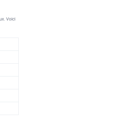
ux. Voici