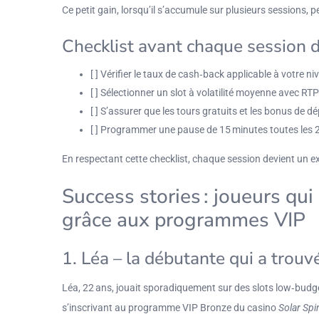
Ce petit gain, lorsqu’il s’accumule sur plusieurs sessions, p
Checklist avant chaque session d
[ ] Vérifier le taux de cash‑back applicable à votre ni
[ ] Sélectionner un slot à volatilité moyenne avec RTP
[ ] S’assurer que les tours gratuits et les bonus de dé
[ ] Programmer une pause de 15 minutes toutes les 2 
En respectant cette checklist, chaque session devient un ex
Success stories : joueurs qui
grâce aux programmes VIP
1. Léa – la débutante qui a trouv
Léa, 22 ans, jouait sporadiquement sur des slots low‑budget
s’inscrivant au programme VIP Bronze du casino
Solar Spi