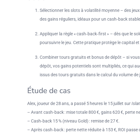
Sélectionner les slots à volatilité moyenne – des j
des gains réguliers, idéaux pour un cash‑back stable
Appliquer la règle « cash‑back‑first » – dès que le s
poursuivre le jeu. Cette pratique protège le capital 
Combiner tours gratuits et bonus de dépôt – si vous
dépôt, vos gains potentiels sont multipliés, ce qui 
issus des tours gratuits dans le calcul du volume de 
Étude de cas
Alex, joueur de 28 ans, a passé 5 heures le 15 juillet sur
Isla
– Avant cash‑back : mise totale 800 €, gains 620 €, perte ne
– Cash‑back 15 % (niveau Gold) : remise de 27 €.
– Après cash‑back : perte nette réduite à 153 €, ROI passe 