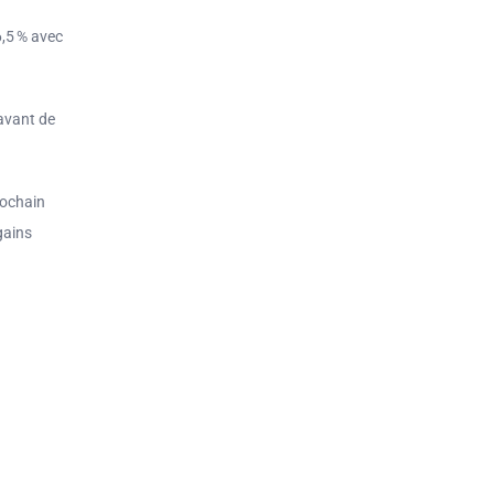
,5 % avec
 avant de
rochain
gains