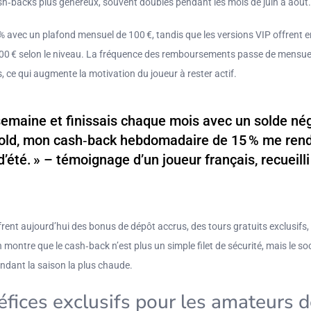
h‑backs plus généreux, souvent doublés pendant les mois de juin à août.
 % avec un plafond mensuel de 100 €, tandis que les versions VIP offrent e
000 € selon le niveau. La fréquence des remboursements passe de mensuel
 ce qui augmente la motivation du joueur à rester actif.
semaine et finissais chaque mois avec un solde nég
Gold, mon cash‑back hebdomadaire de 15 % me ren
 d’été. » – témoignage d’un joueur français, recueilli
nt aujourd’hui des bonus de dépôt accrus, des tours gratuits exclusifs, 
n montre que le cash‑back n’est plus un simple filet de sécurité, mais le so
endant la saison la plus chaude.
éfices exclusifs pour les amateurs 