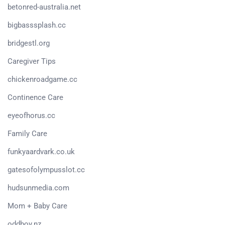
betonred-australia.net
bigbasssplash.cc
bridgestl.org
Caregiver Tips
chickenroadgame.cc
Continence Care
eyeofhorus.cc
Family Care
funkyaardvark.co.uk
gatesofolympusslot.cc
hudsunmedia.com
Mom + Baby Care
oddboy.nz