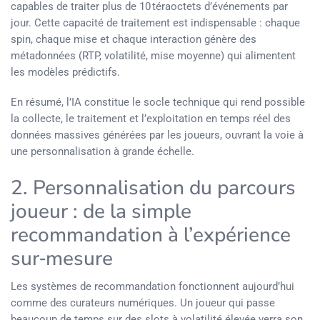
capables de traiter plus de 10 téraoctets d’événements par
jour. Cette capacité de traitement est indispensable : chaque
spin, chaque mise et chaque interaction génère des
métadonnées (RTP, volatilité, mise moyenne) qui alimentent
les modèles prédictifs.
En résumé, l’IA constitue le socle technique qui rend possible
la collecte, le traitement et l’exploitation en temps réel des
données massives générées par les joueurs, ouvrant la voie à
une personnalisation à grande échelle.
2. Personnalisation du parcours
joueur : de la simple
recommandation à l’expérience
sur‑mesure
Les systèmes de recommandation fonctionnent aujourd’hui
comme des curateurs numériques. Un joueur qui passe
beaucoup de temps sur des slots à volatilité élevée verra son