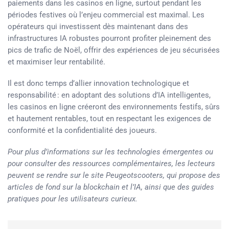
paiements dans les casinos en ligne, surtout pendant les
périodes festives où l’enjeu commercial est maximal. Les
opérateurs qui investissent dès maintenant dans des
infrastructures IA robustes pourront profiter pleinement des
pics de trafic de Noël, offrir des expériences de jeu sécurisées
et maximiser leur rentabilité.
Il est donc temps d’allier innovation technologique et
responsabilité : en adoptant des solutions d’IA intelligentes,
les casinos en ligne créeront des environnements festifs, sûrs
et hautement rentables, tout en respectant les exigences de
conformité et la confidentialité des joueurs.
Pour plus d’informations sur les technologies émergentes ou
pour consulter des ressources complémentaires, les lecteurs
peuvent se rendre sur le site Peugeotscooters, qui propose des
articles de fond sur la blockchain et l’IA, ainsi que des guides
pratiques pour les utilisateurs curieux.