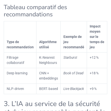
Tableau comparatif des
recommandations
Impact
moyen
Exemple de
sur le
Type de
Algorithme
jeu
temps de
recommandation
utilisé
recommandé
jeu
Filtrage
K‑Nearest
Starburst
+12 %
collaboratif
Neighbours
Deep learning
CNN +
Book of Dead
+18 %
embeddings
NLP‑driven
BERT‑based
Live Blackjack
+9 %
3. L’IA au service de la sécurité