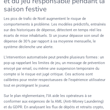
et du jeu responsable pendant la
saison festive
Les pics de trafic de Noël augmentent le risque de
comportements à problème. Les modèles prédictifs, entraînés
sur des historiques de dépense, détectent en temps réel les
écarts de mise inhabituels. Si un joueur dépasse son seuil de
dépense de 30 % par rapport à sa moyenne mensuelle, le
système déclenche une alerte.
L’intervention automatisée peut prendre plusieurs formes : un
pop‑up rappelant les limites de jeu, un message de prévention
envoyé par email, ou même une suspension temporaire du
compte si le risque est jugé critique. Ces actions sont
calibrées pour rester respectueuses de l’expérience utilisateur
tout en protégeant le joueur.
Sur le plan réglementaire, l’IA aide les opérateurs à se
conformer aux exigences de la AML (Anti‑Money Laundering)
et du GDPR. En analysant les flux de dépôts et retraits crypto,