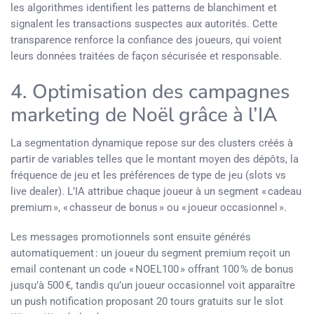
les algorithmes identifient les patterns de blanchiment et
signalent les transactions suspectes aux autorités. Cette
transparence renforce la confiance des joueurs, qui voient
leurs données traitées de façon sécurisée et responsable.
4. Optimisation des campagnes
marketing de Noël grâce à l’IA
La segmentation dynamique repose sur des clusters créés à
partir de variables telles que le montant moyen des dépôts, la
fréquence de jeu et les préférences de type de jeu (slots vs
live dealer). L’IA attribue chaque joueur à un segment « cadeau
premium », « chasseur de bonus » ou « joueur occasionnel ».
Les messages promotionnels sont ensuite générés
automatiquement : un joueur du segment premium reçoit un
email contenant un code « NOEL100 » offrant 100 % de bonus
jusqu’à 500 €, tandis qu’un joueur occasionnel voit apparaître
un push notification proposant 20 tours gratuits sur le slot