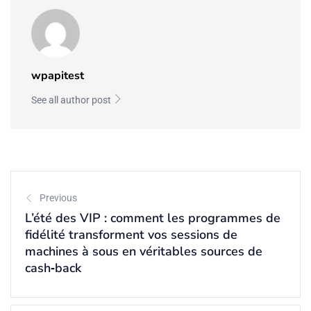
wpapitest
See all author post
Previous
L’été des VIP : comment les programmes de
fidélité transforment vos sessions de
machines à sous en véritables sources de
cash‑back