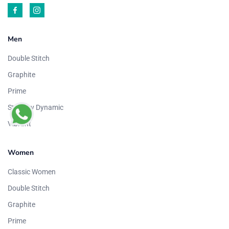
Men
Double Stitch
Graphite
Prime
Stretchy Dynamic
Vibrant
Women
Classic Women
Double Stitch
Graphite
Prime