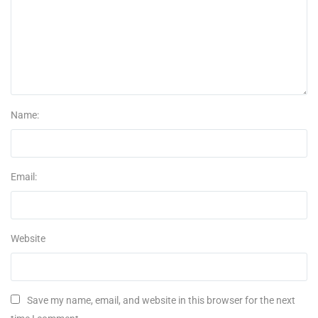
Name:
Email:
Website
Save my name, email, and website in this browser for the next