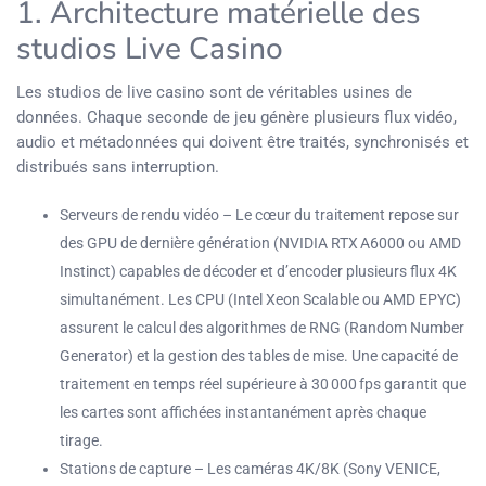
1. Architecture matérielle des
studios Live Casino
Les studios de live casino sont de véritables usines de
données. Chaque seconde de jeu génère plusieurs flux vidéo,
audio et métadonnées qui doivent être traités, synchronisés et
distribués sans interruption.
Serveurs de rendu vidéo – Le cœur du traitement repose sur
des GPU de dernière génération (NVIDIA RTX A6000 ou AMD
Instinct) capables de décoder et d’encoder plusieurs flux 4K
simultanément. Les CPU (Intel Xeon Scalable ou AMD EPYC)
assurent le calcul des algorithmes de RNG (Random Number
Generator) et la gestion des tables de mise. Une capacité de
traitement en temps réel supérieure à 30 000 fps garantit que
les cartes sont affichées instantanément après chaque
tirage.
Stations de capture – Les caméras 4K/8K (Sony VENICE,