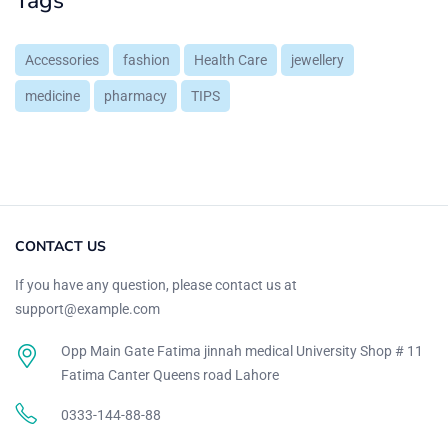
Tags
Accessories
fashion
Health Care
jewellery
medicine
pharmacy
TIPS
CONTACT US
If you have any question, please contact us at
support@example.com
Opp Main Gate Fatima jinnah medical University Shop # 11
Fatima Canter Queens road Lahore
0333-144-88-88