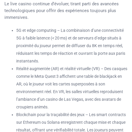
Le live casino continue d’évoluer, tirant parti des avancées
technologiques pour offrir des expériences toujours plus
immersives.
5G et edge computing – La combinaison d’une connectivité
5G à faible latence (< 20 ms) et de serveurs d’edge situés à
proximité du joueur permet de diffuser du 8K en temps réel,
réduisant les temps de réaction et ouvrant la porte aux paris
instantanés.
Réalité augmentée (AR) et réalité virtuelle (VR) – Des casques
comme le Meta Quest 3 affichent une table de blackjack en
AR, où le joueur voit les cartes superposées à son
environnement réel. En VR, les salles virtuelles reproduisent
l’ambiance d’un casino de Las Vegas, avec des avatars de
croupiers animés.
Blockchain pour la traçabilité des jeux – Les smart contracts
sur Ethereum ou Solana enregistrent chaque mise et chaque
résultat, offrant une vérifiabilité totale. Les joueurs peuvent