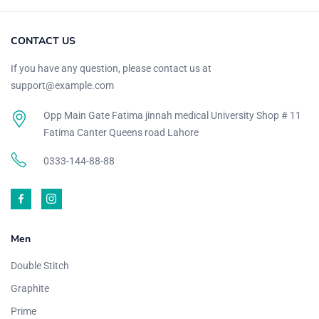
CONTACT US
If you have any question, please contact us at
support@example.com
Opp Main Gate Fatima jinnah medical University Shop # 11
Fatima Canter Queens road Lahore
0333-144-88-88
Men
Double Stitch
Graphite
Prime