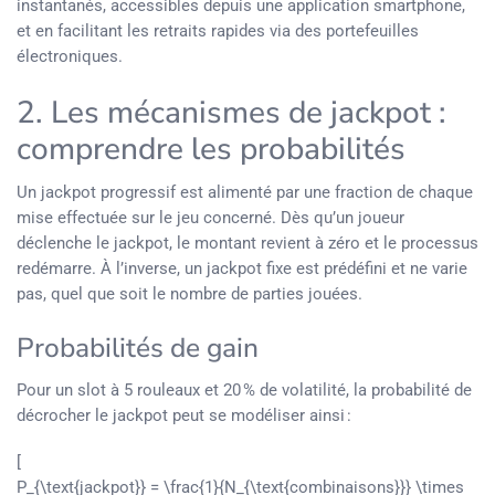
instantanés, accessibles depuis une application smartphone,
et en facilitant les retraits rapides via des portefeuilles
électroniques.
2. Les mécanismes de jackpot :
comprendre les probabilités
Un jackpot progressif est alimenté par une fraction de chaque
mise effectuée sur le jeu concerné. Dès qu’un joueur
déclenche le jackpot, le montant revient à zéro et le processus
redémarre. À l’inverse, un jackpot fixe est prédéfini et ne varie
pas, quel que soit le nombre de parties jouées.
Probabilités de gain
Pour un slot à 5 rouleaux et 20 % de volatilité, la probabilité de
décrocher le jackpot peut se modéliser ainsi :
[
P_{\text{jackpot}} = \frac{1}{N_{\text{combinaisons}}} \times