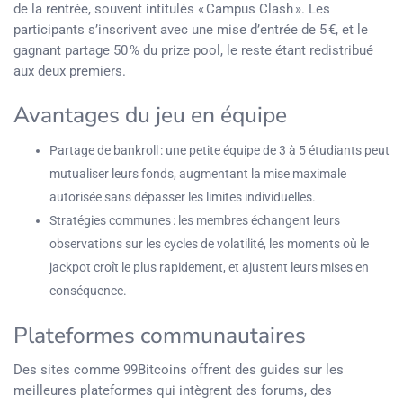
de la rentrée, souvent intitulés « Campus Clash ». Les
participants s’inscrivent avec une mise d’entrée de 5 €, et le
gagnant partage 50 % du prize pool, le reste étant redistribué
aux deux premiers.
Avantages du jeu en équipe
Partage de bankroll : une petite équipe de 3 à 5 étudiants peut
mutualiser leurs fonds, augmentant la mise maximale
autorisée sans dépasser les limites individuelles.
Stratégies communes : les membres échangent leurs
observations sur les cycles de volatilité, les moments où le
jackpot croît le plus rapidement, et ajustent leurs mises en
conséquence.
Plateformes communautaires
Des sites comme 99Bitcoins offrent des guides sur les
meilleures plateformes qui intègrent des forums, des