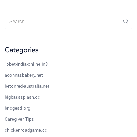
Categories
1xbet-india-online.in3
adonnasbakery.net
betonred-australia.net
bigbasssplash.cc
bridgestl.org
Caregiver Tips
chickenroadgame.cc