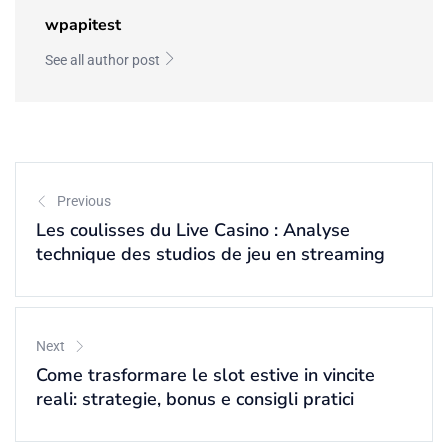
wpapitest
See all author post
Previous
Les coulisses du Live Casino : Analyse
technique des studios de jeu en streaming
Next
Come trasformare le slot estive in vincite
reali: strategie, bonus e consigli pratici