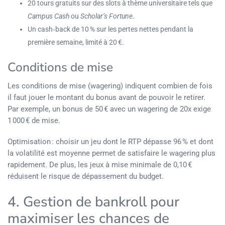
20 tours gratuits sur des slots à thème universitaire tels que
Campus Cash
ou
Scholar’s Fortune
.
Un cash‑back de 10 % sur les pertes nettes pendant la
première semaine, limité à 20 €.
Conditions de mise
Les conditions de mise (wagering) indiquent combien de fois
il faut jouer le montant du bonus avant de pouvoir le retirer.
Par exemple, un bonus de 50 € avec un wagering de 20x exige
1 000 € de mise.
Optimisation : choisir un jeu dont le RTP dépasse 96 % et dont
la volatilité est moyenne permet de satisfaire le wagering plus
rapidement. De plus, les jeux à mise minimale de 0,10 €
réduisent le risque de dépassement du budget.
4. Gestion de bankroll pour
maximiser les chances de