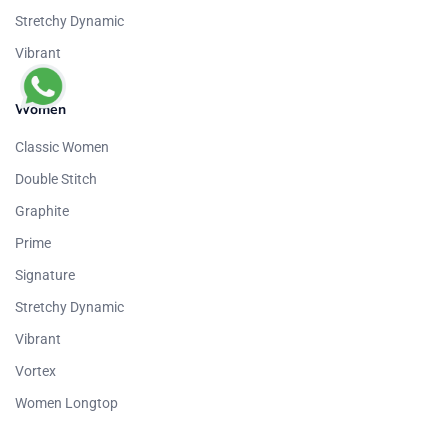
Stretchy Dynamic
Vibrant
Women
Classic Women
Double Stitch
Graphite
Prime
Signature
Stretchy Dynamic
Vibrant
Vortex
Women Longtop