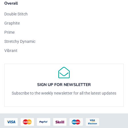
Overall
Double Stitch
Graphite
Prime
Stretchy Dynamic
Vibrant
SIGN UP FOR NEWSLETTER
Subscribe to the weekly newsletter for all the latest updates