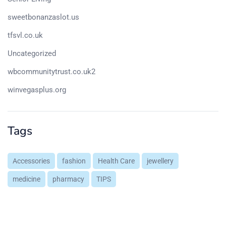
sweetbonanzaslot.us
tfsvl.co.uk
Uncategorized
wbcommunitytrust.co.uk2
winvegasplus.org
Tags
Accessories
fashion
Health Care
jewellery
medicine
pharmacy
TIPS