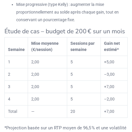
Mise progressive (type Kelly) : augmenter la mise
proportionnellement au solde après chaque gain, tout en
conservant un pourcentage fixe.
Étude de cas – budget de 200 € sur un mois
Mise moyenne
Sessions par
Gain net
Semaine
(€/session)
semaine
estimé*
1
2,00
5
+5,00
2
2,00
5
–3,00
3
2,00
5
+7,00
4
2,00
5
–2,00
Total
—
20
+7,00
*Projection basée sur un RTP moyen de 96,5 % et une volatilité