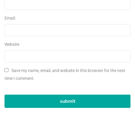
Email:
Website
Save my name, email, and website in this browser for the next
time I comment.