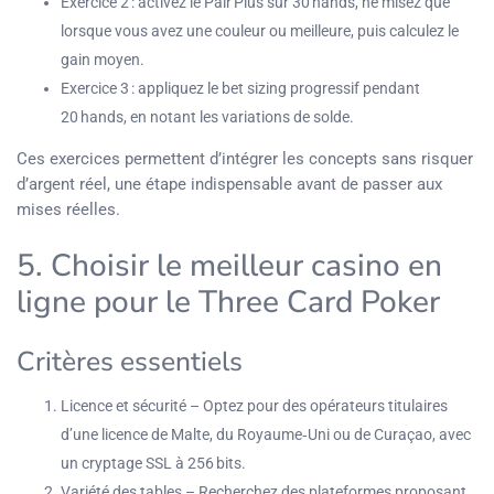
Exercice 2 : activez le Pair Plus sur 30 hands, ne misez que
lorsque vous avez une couleur ou meilleure, puis calculez le
gain moyen.
Exercice 3 : appliquez le bet sizing progressif pendant
20 hands, en notant les variations de solde.
Ces exercices permettent d’intégrer les concepts sans risquer
d’argent réel, une étape indispensable avant de passer aux
mises réelles.
5. Choisir le meilleur casino en
ligne pour le Three Card Poker
Critères essentiels
Licence et sécurité – Optez pour des opérateurs titulaires
d’une licence de Malte, du Royaume‑Uni ou de Curaçao, avec
un cryptage SSL à 256 bits.
Variété des tables – Recherchez des plateformes proposant