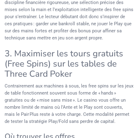
discipline financière rigoureuse, une sélection précise des
mises selon la main et l’exploitation intelligente des free spins
pour s’entraîner. Le lecteur débutant doit donc s’inspirer de
ces pratiques : garder une bankroll stable, ne jouer le Play que
sur des mains fortes et profiter des bonus pour affiner sa
technique sans mettre en jeu son argent propre.
3. Maximiser les tours gratuits
(Free Spins) sur les tables de
Three Card Poker
Contrairement aux machines à sous, les free spins sur les jeux
de table fonctionnent souvent sous forme de « hands »
gratuites ou de « mise sans mise ». Le casino vous offre un
nombre limité de mains où l’Ante et le Play sont couverts,
mais le Pair Plus reste à votre charge. Cette modalité permet
de tester la stratégie Play/Fold sans perdre de capital.
Où trouver les offres