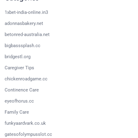
1xbet-india-online.in3
adonnasbakery.net
betonred-australia.net
bigbasssplash.cc
bridgestl.org
Caregiver Tips
chickenroadgame.cc
Continence Care
eyeofhorus.cc
Family Care
funkyaardvark.co.uk
gatesofolympusslot.cc