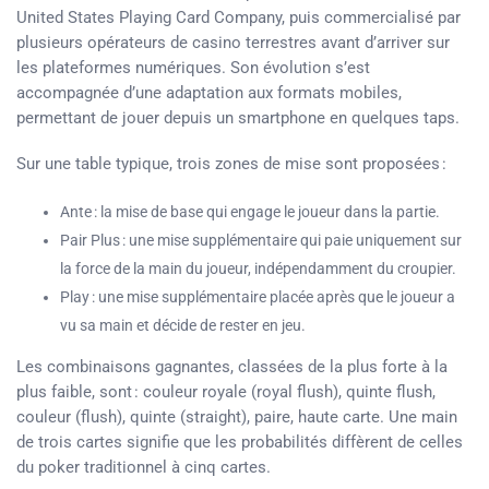
United States Playing Card Company, puis commercialisé par
plusieurs opérateurs de casino terrestres avant d’arriver sur
les plateformes numériques. Son évolution s’est
accompagnée d’une adaptation aux formats mobiles,
permettant de jouer depuis un smartphone en quelques taps.
Sur une table typique, trois zones de mise sont proposées :
Ante : la mise de base qui engage le joueur dans la partie.
Pair Plus : une mise supplémentaire qui paie uniquement sur
la force de la main du joueur, indépendamment du croupier.
Play : une mise supplémentaire placée après que le joueur a
vu sa main et décide de rester en jeu.
Les combinaisons gagnantes, classées de la plus forte à la
plus faible, sont : couleur royale (royal flush), quinte flush,
couleur (flush), quinte (straight), paire, haute carte. Une main
de trois cartes signifie que les probabilités diffèrent de celles
du poker traditionnel à cinq cartes.