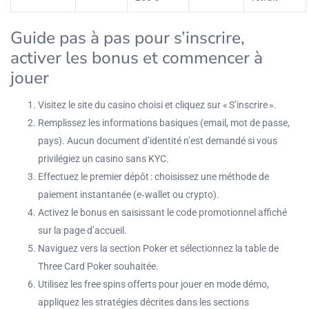
Guide pas à pas pour s’inscrire,
activer les bonus et commencer à
jouer
Visitez le site du casino choisi et cliquez sur « S’inscrire ».
Remplissez les informations basiques (email, mot de passe,
pays). Aucun document d’identité n’est demandé si vous
privilégiez un casino sans KYC.
Effectuez le premier dépôt : choisissez une méthode de
paiement instantanée (e‑wallet ou crypto).
Activez le bonus en saisissant le code promotionnel affiché
sur la page d’accueil.
Naviguez vers la section Poker et sélectionnez la table de
Three Card Poker souhaitée.
Utilisez les free spins offerts pour jouer en mode démo,
appliquez les stratégies décrites dans les sections