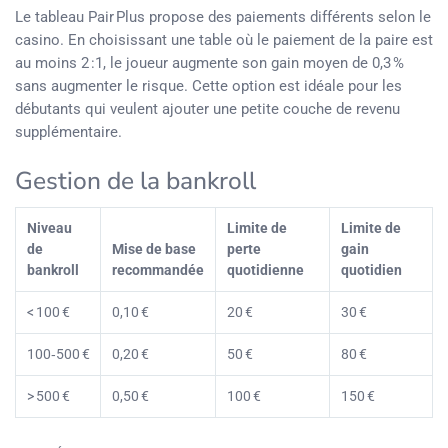
Le tableau Pair Plus propose des paiements différents selon le
casino. En choisissant une table où le paiement de la paire est
au moins 2 :1, le joueur augmente son gain moyen de 0,3 %
sans augmenter le risque. Cette option est idéale pour les
débutants qui veulent ajouter une petite couche de revenu
supplémentaire.
Gestion de la bankroll
Niveau
Limite de
Limite de
de
Mise de base
perte
gain
bankroll
recommandée
quotidienne
quotidien
< 100 €
0,10 €
20 €
30 €
100‑500 €
0,20 €
50 €
80 €
> 500 €
0,50 €
100 €
150 €