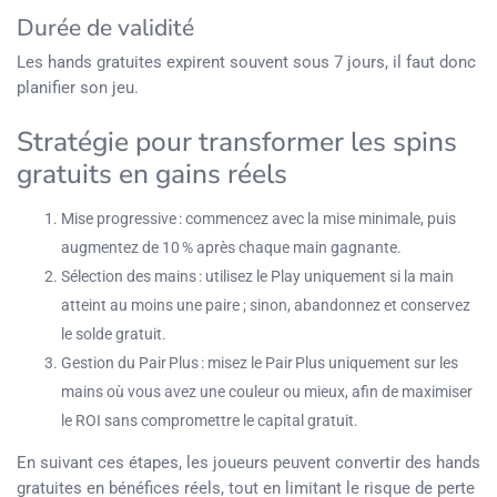
Durée de validité
Les hands gratuites expirent souvent sous 7 jours, il faut donc
planifier son jeu.
Stratégie pour transformer les spins
gratuits en gains réels
Mise progressive : commencez avec la mise minimale, puis
augmentez de 10 % après chaque main gagnante.
Sélection des mains : utilisez le Play uniquement si la main
atteint au moins une paire ; sinon, abandonnez et conservez
le solde gratuit.
Gestion du Pair Plus : misez le Pair Plus uniquement sur les
mains où vous avez une couleur ou mieux, afin de maximiser
le ROI sans compromettre le capital gratuit.
En suivant ces étapes, les joueurs peuvent convertir des hands
gratuites en bénéfices réels, tout en limitant le risque de perte