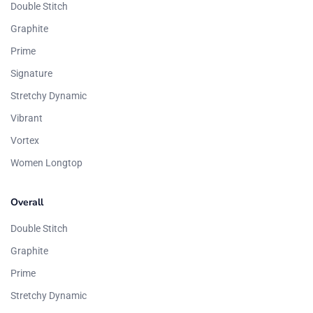
Double Stitch
Graphite
Prime
Signature
Stretchy Dynamic
Vibrant
Vortex
Women Longtop
Overall
Double Stitch
Graphite
Prime
Stretchy Dynamic