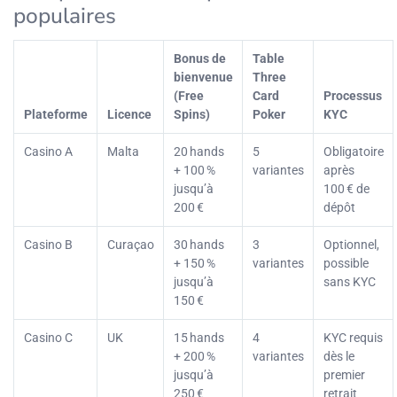
populaires
Bonus de
Table
bienvenue
Three
(Free
Card
Processus
Plateforme
Licence
Spins)
Poker
KYC
Casino A
Malta
20 hands
5
Obligatoire
+ 100 %
variantes
après
jusqu’à
100 € de
200 €
dépôt
Casino B
Curaçao
30 hands
3
Optionnel,
+ 150 %
variantes
possible
jusqu’à
sans KYC
150 €
Casino C
UK
15 hands
4
KYC requis
+ 200 %
variantes
dès le
jusqu’à
premier
250 €
retrait