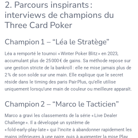
2. Parcours inspirants :
interviews de champions du
Three Card Poker
Champion 1 – “Léa le Stratège”
Léa a remporté le tournoi « Winter Poker Blitz » en 2023,
accumulant plus de 25 000 € de gains. Sa méthode repose sur
une gestion stricte de la bankroll : elle ne mise jamais plus de
2 % de son solde sur une main. Elle explique que le secret
réside dans le timing des paris Pair Plus, qu’elle utilise
uniquement lorsqu’une main de couleur ou meilleure apparaît.
Champion 2 – “Marco le Tacticien”
Marco a gravi les classements de la série « Live Dealer
Challenge ». Il a développé un système de
« fold‑early‑play‑late » qui l’incite à abandonner rapidement les
mains inférieures à une paire, puis à augmenter la mise Play