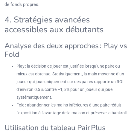
de fonds propres.
4. Stratégies avancées
accessibles aux débutants
Analyse des deux approches : Play vs
Fold
Play : la décision de jouer est justifiée lorsqu’une paire ou
mieux est obtenue. Statistiquement, la main moyenne d’un
joueur qui joue uniquement sur des paires rapporte un ROI
d’environ 0,5 % contre –1,5 % pour un joueur qui joue
systématiquement.
Fold : abandonner les mains inférieures à une paire réduit
l’exposition à l’avantage de la maison et préserve la bankroll.
Utilisation du tableau Pair Plus