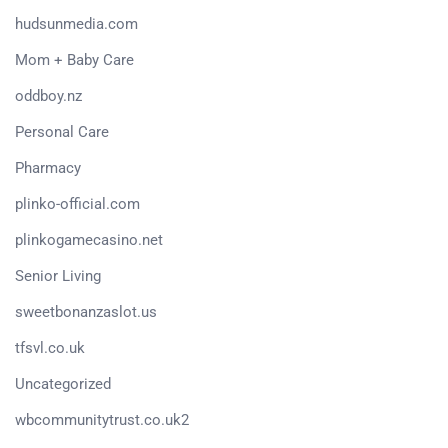
hudsunmedia.com
Mom + Baby Care
oddboy.nz
Personal Care
Pharmacy
plinko-official.com
plinkogamecasino.net
Senior Living
sweetbonanzaslot.us
tfsvl.co.uk
Uncategorized
wbcommunitytrust.co.uk2