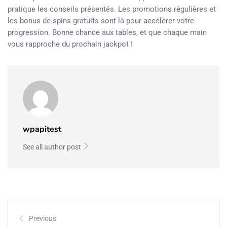
pratique les conseils présentés. Les promotions régulières et
les bonus de spins gratuits sont là pour accélérer votre
progression. Bonne chance aux tables, et que chaque main
vous rapproche du prochain jackpot !
wpapitest
See all author post
Previous