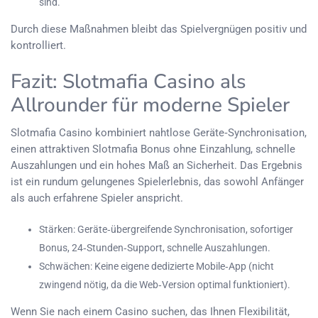
sind.
Durch diese Maßnahmen bleibt das Spielvergnügen positiv und
kontrolliert.
Fazit: Slotmafia Casino als
Allrounder für moderne Spieler
Slotmafia Casino kombiniert nahtlose Geräte‑Synchronisation,
einen attraktiven Slotmafia Bonus ohne Einzahlung, schnelle
Auszahlungen und ein hohes Maß an Sicherheit. Das Ergebnis
ist ein rundum gelungenes Spielerlebnis, das sowohl Anfänger
als auch erfahrene Spieler anspricht.
Stärken: Geräte‑übergreifende Synchronisation, sofortiger
Bonus, 24‑Stunden‑Support, schnelle Auszahlungen.
Schwächen: Keine eigene dedizierte Mobile‑App (nicht
zwingend nötig, da die Web‑Version optimal funktioniert).
Wenn Sie nach einem Casino suchen, das Ihnen Flexibilität,