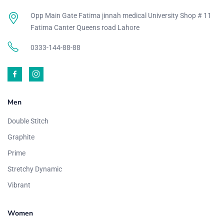
Opp Main Gate Fatima jinnah medical University Shop # 11
Fatima Canter Queens road Lahore
0333-144-88-88
Men
Double Stitch
Graphite
Prime
Stretchy Dynamic
Vibrant
Women