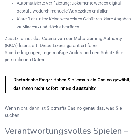
Automatisierte Verifizierung: Dokumente werden digital
geprüft, wodurch manuelle Wartezeiten entfallen.
Klare Richtlinien: Keine versteckten Gebühren, klare Angaben
zu Mindest‑ und Höchstbeträgen.
Zusätzlich ist das Casino von der Malta Gaming Authority
(MGA) lizenziert. Diese Lizenz garantiert faire
Spielbedingungen, regelmäßige Audits und den Schutz Ihrer
persönlichen Daten.
Rhetorische Frage: Haben Sie jemals ein Casino gewählt,
das Ihnen nicht sofort Ihr Geld auszahlt?
Wenn nicht, dann ist Slotmafia Casino genau das, was Sie
suchen.
Verantwortungsvolles Spielen –