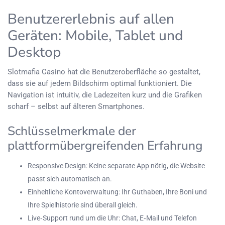
Benutzererlebnis auf allen
Geräten: Mobile, Tablet und
Desktop
Slotmafia Casino hat die Benutzeroberfläche so gestaltet,
dass sie auf jedem Bildschirm optimal funktioniert. Die
Navigation ist intuitiv, die Ladezeiten kurz und die Grafiken
scharf – selbst auf älteren Smartphones.
Schlüsselmerkmale der
plattformübergreifenden Erfahrung
Responsive Design: Keine separate App nötig, die Website
passt sich automatisch an.
Einheitliche Kontoverwaltung: Ihr Guthaben, Ihre Boni und
Ihre Spielhistorie sind überall gleich.
Live‑Support rund um die Uhr: Chat, E‑Mail und Telefon