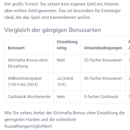
Der große Vorteil: Sie setzen kein eigenes Geld ein, können
aber echtes Geld gewinnen. Das ist besonders für Einsteiger
ideal, die das Spiel erst kennenlernen wollen.
Vergleich der gängigen Bonusarten
Einzahlung
Bonusart
nötig
Umsatzbedingungen
Slotmafia Bonus ohne
Nein
20‑facher Bonuswert
Einzahlung
Willkommenspaket
Ja (mind.
30‑facher Bonuswert
(100 % bis 200 €)
10 €)
Cashback‑Wochenende
Nein
5‑facher Cashback
Wie Sie sehen, bietet der Slotmafia Bonus ohne Einzahlung die
geringsten Hürden und die schnellste
Auszahlungsmöglichkeit.