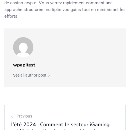
de casino crypto. Vous verrez rapidement comment une
approche structurée multiplie vos gains tout en minimisant les
efforts.
wpapitest
See all author post
Previous
L’été 2024 : Comment le secteur iGaming