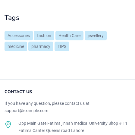
Tags
Accessories
fashion
Health Care
jewellery
medicine
pharmacy
TIPS
CONTACT US
If you have any question, please contact us at
support@example.com
Opp Main Gate Fatima jinnah medical University Shop # 11
Fatima Canter Queens road Lahore