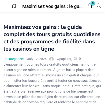
0
Maximisez vos gains : le guide complet des tours gratuits quotidiens et des programmes de fidélité dans les casinos en ligne
Login
Maximisez vos gains : le guide
Enter your username and password to login.
complet des tours gratuits quotidiens
et des programmes de fidélité dans
les casinos en ligne
0
Uncategorized
July 12, 2025
wpapitest
Remember me
Lost password?
L’engouement pour les tours gratuits quotidiens ne montre
aucun signe de ralentissement. Aujourd’hui, la plupart des
casinos en ligne offrent au moins un spin gratuit chaque jour
pour inciter les joueurs à revenir, à tester de nouveaux titres et
à alimenter leur bankroll sans risque initial. Cette pratique, qui
était autrefois réservée aux promotions de bienvenue, est
devenue un pilier des stratégies de rétention, car elle crée une
habitude de connexion régulière et renforce le sentiment de