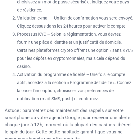
choisissez un mot de passe sécurisé et indiquez votre pays
de résidence.
Validation e‑mail – Un lien de confirmation vous sera envoyé.
Cliquez dessus dans les 24 heures pour activer le compte.
Processus KYC – Selon la réglementation, vous devrez
fournir une pièce d’identité et un justificatif de domicile.
Certaines plateformes crypto offrent une option « sans KYC »
pour les dépôts en cryptomonnaies, mais cela dépend du
casino.
Activation du programme de fidélité – Une fois le compte
actif, accédez à la section « Programme de fidélité ». Cochez
la case d’inscription, choisissez vos préférences de
notification (mail, SMS, push) et confirmez.
Astuce : paramétrez dès maintenant des rappels sur votre
smartphone ou votre agenda Google pour recevoir une alerte
chaque jour à 12 h, moment où la plupart des casinos libèrent
le spin du jour. Cette petite habitude garantit que vous ne