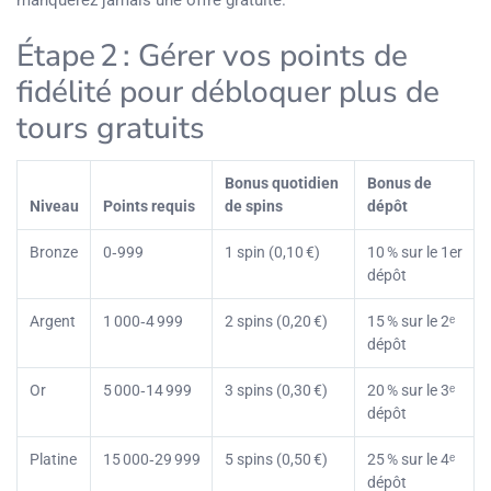
manquerez jamais une offre gratuite.
Étape 2 : Gérer vos points de
fidélité pour débloquer plus de
tours gratuits
Bonus quotidien
Bonus de
Niveau
Points requis
de spins
dépôt
Bronze
0‑999
1 spin (0,10 €)
10 % sur le 1er
dépôt
Argent
1 000‑4 999
2 spins (0,20 €)
15 % sur le 2ᵉ
dépôt
Or
5 000‑14 999
3 spins (0,30 €)
20 % sur le 3ᵉ
dépôt
Platine
15 000‑29 999
5 spins (0,50 €)
25 % sur le 4ᵉ
dépôt