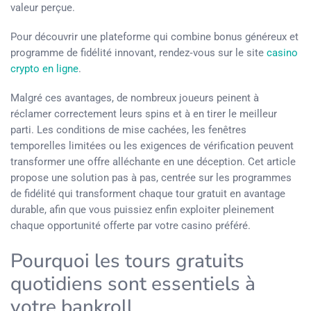
valeur perçue.
Pour découvrir une plateforme qui combine bonus généreux et
programme de fidélité innovant, rendez‑vous sur le site
casino
crypto en ligne
.
Malgré ces avantages, de nombreux joueurs peinent à
réclamer correctement leurs spins et à en tirer le meilleur
parti. Les conditions de mise cachées, les fenêtres
temporelles limitées ou les exigences de vérification peuvent
transformer une offre alléchante en une déception. Cet article
propose une solution pas à pas, centrée sur les programmes
de fidélité qui transforment chaque tour gratuit en avantage
durable, afin que vous puissiez enfin exploiter pleinement
chaque opportunité offerte par votre casino préféré.
Pourquoi les tours gratuits
quotidiens sont essentiels à
votre bankroll