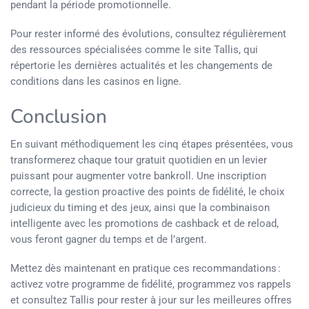
pendant la période promotionnelle.
Pour rester informé des évolutions, consultez régulièrement
des ressources spécialisées comme le site Tallis, qui
répertorie les dernières actualités et les changements de
conditions dans les casinos en ligne.
Conclusion
En suivant méthodiquement les cinq étapes présentées, vous
transformerez chaque tour gratuit quotidien en un levier
puissant pour augmenter votre bankroll. Une inscription
correcte, la gestion proactive des points de fidélité, le choix
judicieux du timing et des jeux, ainsi que la combinaison
intelligente avec les promotions de cashback et de reload,
vous feront gagner du temps et de l’argent.
Mettez dès maintenant en pratique ces recommandations :
activez votre programme de fidélité, programmez vos rappels
et consultez Tallis pour rester à jour sur les meilleures offres