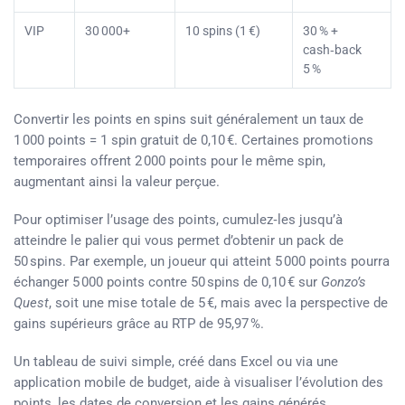
VIP
30 000+
10 spins (1 €)
30 % +
cash‑back
5 %
Convertir les points en spins suit généralement un taux de
1 000 points = 1 spin gratuit de 0,10 €. Certaines promotions
temporaires offrent 2 000 points pour le même spin,
augmentant ainsi la valeur perçue.
Pour optimiser l’usage des points, cumulez‑les jusqu’à
atteindre le palier qui vous permet d’obtenir un pack de
50 spins. Par exemple, un joueur qui atteint 5 000 points pourra
échanger 5 000 points contre 50 spins de 0,10 € sur
Gonzo’s
Quest
, soit une mise totale de 5 €, mais avec la perspective de
gains supérieurs grâce au RTP de 95,97 %.
Un tableau de suivi simple, créé dans Excel ou via une
application mobile de budget, aide à visualiser l’évolution des
points, les dates de conversion et les gains générés.