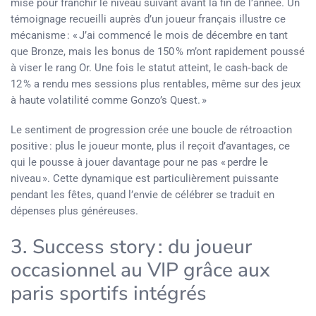
mise pour franchir le niveau suivant avant la fin de l’année. Un
témoignage recueilli auprès d’un joueur français illustre ce
mécanisme : « J’ai commencé le mois de décembre en tant
que Bronze, mais les bonus de 150 % m’ont rapidement poussé
à viser le rang Or. Une fois le statut atteint, le cash‑back de
12 % a rendu mes sessions plus rentables, même sur des jeux
à haute volatilité comme Gonzo’s Quest. »
Le sentiment de progression crée une boucle de rétroaction
positive : plus le joueur monte, plus il reçoit d’avantages, ce
qui le pousse à jouer davantage pour ne pas « perdre le
niveau ». Cette dynamique est particulièrement puissante
pendant les fêtes, quand l’envie de célébrer se traduit en
dépenses plus généreuses.
3. Success story : du joueur
occasionnel au VIP grâce aux
paris sportifs intégrés