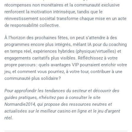
récompenses non monétaires et la communauté exclusive
renforcent la motivation intrinsèque, tandis que le
réinvestissement sociétal transforme chaque mise en un acte
de responsabilité collective.
À l’horizon des prochaines fêtes, on peut s’attendre à des
programmes encore plus intégrés, mêlant IA pour du coaching
en temps réel, expériences hybrides (physique/virtuelles) et
engagements caritatifs plus visibles. Réfléchissez à votre
propre parcours : quels avantages VIP pourraient enrichir votre
jeu, et comment vous pourriez, à votre tour, contribuer à une
communauté plus solidaire ?
Pour approfondir les tendances du secteur et découvrir des
guides pratiques, n’hésitez pas à consulter le site
Normandie2014, qui propose des ressources neutres et
actualisées sur le meilleur casino en ligne et le jeu d’argent
réel.