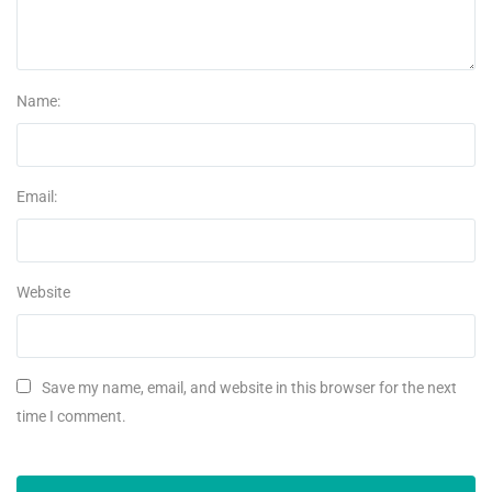
Name:
Email:
Website
Save my name, email, and website in this browser for the next
time I comment.