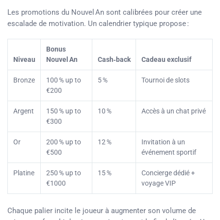
Les promotions du Nouvel An sont calibrées pour créer une
escalade de motivation. Un calendrier typique propose :
Bonus
Niveau
Nouvel An
Cash‑back
Cadeau exclusif
Bronze
100 % up to
5 %
Tournoi de slots
€200
Argent
150 % up to
10 %
Accès à un chat privé
€300
Or
200 % up to
12 %
Invitation à un
€500
événement sportif
Platine
250 % up to
15 %
Concierge dédié +
€1000
voyage VIP
Chaque palier incite le joueur à augmenter son volume de