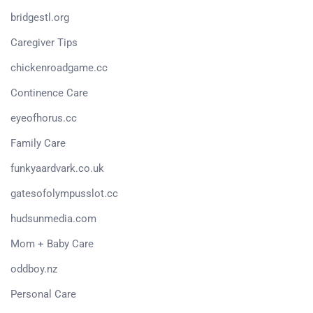
bridgestl.org
Caregiver Tips
chickenroadgame.cc
Continence Care
eyeofhorus.cc
Family Care
funkyaardvark.co.uk
gatesofolympusslot.cc
hudsunmedia.com
Mom + Baby Care
oddboy.nz
Personal Care