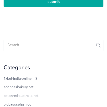
Categories
1xbet-india-online.in3
adonnasbakery.net
betonred-australia.net
bigbasssplash.cc