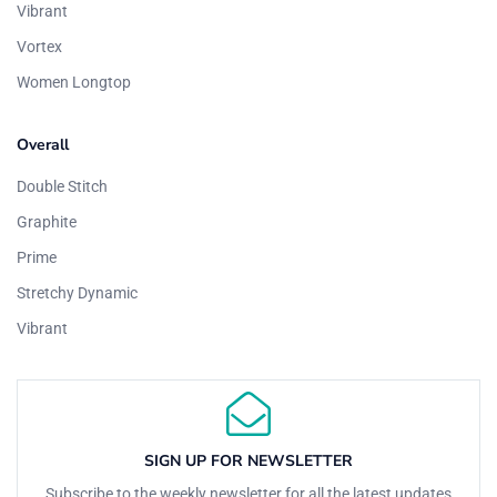
Vibrant
Vortex
Women Longtop
Overall
Double Stitch
Graphite
Prime
Stretchy Dynamic
Vibrant
SIGN UP FOR NEWSLETTER
Subscribe to the weekly newsletter for all the latest updates