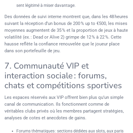
sent légitimé à miser davantage.
Des données de suivi interne montrent que, dans les 48 heures
suivant la réception d’un bonus de 200 % up to €500, les mises
moyennes augmentent de 35 % et la proportion de jeux à haute
volatilité (ex. : Dead or Alive 2) grimpe de 12 % à 22 %. Cette
hausse reflète la confiance renouvelée que le joueur place
dans son portefeuille de jeu.
7. Communauté VIP et
interaction sociale : forums,
chats et compétitions sportives
Les espaces réservés aux VIP offrent bien plus qu’un simple
canal de communication. Ils fonctionnent comme de
véritables clubs privés où les membres partagent stratégies,
analyses de cotes et anecdotes de gains.
Forums thématiques : sections dédiées aux slots, aux paris