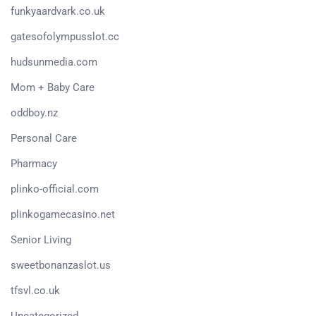
funkyaardvark.co.uk
gatesofolympusslot.cc
hudsunmedia.com
Mom + Baby Care
oddboy.nz
Personal Care
Pharmacy
plinko-official.com
plinkogamecasino.net
Senior Living
sweetbonanzaslot.us
tfsvl.co.uk