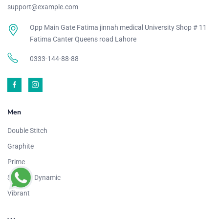
support@example.com
Opp Main Gate Fatima jinnah medical University Shop # 11
Fatima Canter Queens road Lahore
0333-144-88-88
Men
Double Stitch
Graphite
Prime
Stretchy Dynamic
Vibrant