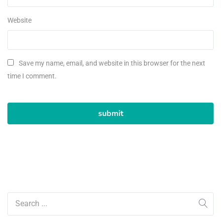
Website
Save my name, email, and website in this browser for the next
time I comment.