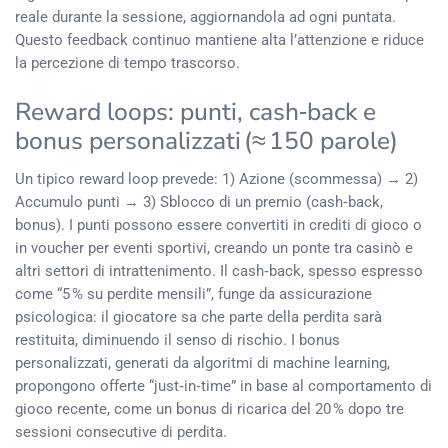
reale durante la sessione, aggiornandola ad ogni puntata.
Questo feedback continuo mantiene alta l’attenzione e riduce
la percezione di tempo trascorso.
Reward loops: punti, cash‑back e
bonus personalizzati (≈ 150 parole)
Un tipico reward loop prevede: 1) Azione (scommessa) → 2)
Accumulo punti → 3) Sblocco di un premio (cash‑back,
bonus). I punti possono essere convertiti in crediti di gioco o
in voucher per eventi sportivi, creando un ponte tra casinò e
altri settori di intrattenimento. Il cash‑back, spesso espresso
come “5 % su perdite mensili”, funge da assicurazione
psicologica: il giocatore sa che parte della perdita sarà
restituita, diminuendo il senso di rischio. I bonus
personalizzati, generati da algoritmi di machine learning,
propongono offerte “just‑in‑time” in base al comportamento di
gioco recente, come un bonus di ricarica del 20 % dopo tre
sessioni consecutive di perdita.