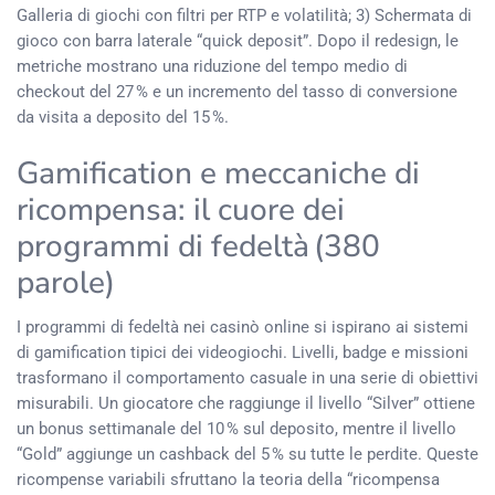
Galleria di giochi con filtri per RTP e volatilità; 3) Schermata di
gioco con barra laterale “quick deposit”. Dopo il redesign, le
metriche mostrano una riduzione del tempo medio di
checkout del 27 % e un incremento del tasso di conversione
da visita a deposito del 15 %.
Gamification e meccaniche di
ricompensa: il cuore dei
programmi di fedeltà (380
parole)
I programmi di fedeltà nei casinò online si ispirano ai sistemi
di gamification tipici dei videogiochi. Livelli, badge e missioni
trasformano il comportamento casuale in una serie di obiettivi
misurabili. Un giocatore che raggiunge il livello “Silver” ottiene
un bonus settimanale del 10 % sul deposito, mentre il livello
“Gold” aggiunge un cashback del 5 % su tutte le perdite. Queste
ricompense variabili sfruttano la teoria della “ricompensa