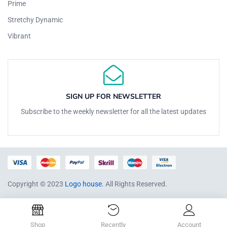
Prime
Stretchy Dynamic
Vibrant
SIGN UP FOR NEWSLETTER
Subscribe to the weekly newsletter for all the latest updates
Copyright © 2023
Logo house
. All Rights Reserved.
Shop
Recently
Account