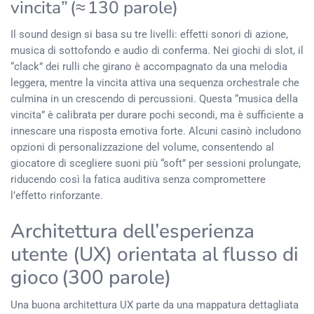
vincita” (≈ 130 parole)
Il sound design si basa su tre livelli: effetti sonori di azione,
musica di sottofondo e audio di conferma. Nei giochi di slot, il
“clack” dei rulli che girano è accompagnato da una melodia
leggera, mentre la vincita attiva una sequenza orchestrale che
culmina in un crescendo di percussioni. Questa “musica della
vincita” è calibrata per durare pochi secondi, ma è sufficiente a
innescare una risposta emotiva forte. Alcuni casinò includono
opzioni di personalizzazione del volume, consentendo al
giocatore di scegliere suoni più “soft” per sessioni prolungate,
riducendo così la fatica auditiva senza compromettere
l’effetto rinforzante.
Architettura dell’esperienza
utente (UX) orientata al flusso di
gioco (300 parole)
Una buona architettura UX parte da una mappatura dettagliata