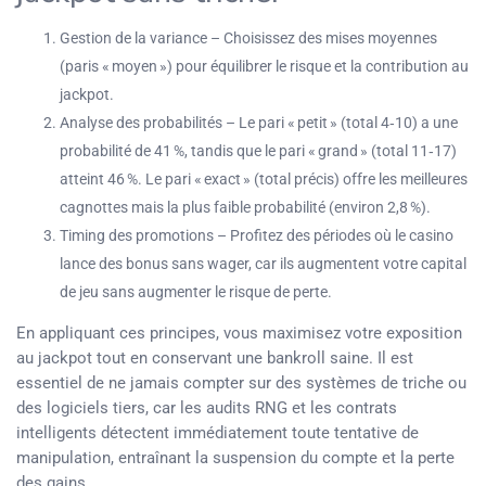
Gestion de la variance – Choisissez des mises moyennes
(paris « moyen ») pour équilibrer le risque et la contribution au
jackpot.
Analyse des probabilités – Le pari « petit » (total 4‑10) a une
probabilité de 41 %, tandis que le pari « grand » (total 11‑17)
atteint 46 %. Le pari « exact » (total précis) offre les meilleures
cagnottes mais la plus faible probabilité (environ 2,8 %).
Timing des promotions – Profitez des périodes où le casino
lance des bonus sans wager, car ils augmentent votre capital
de jeu sans augmenter le risque de perte.
En appliquant ces principes, vous maximisez votre exposition
au jackpot tout en conservant une bankroll saine. Il est
essentiel de ne jamais compter sur des systèmes de triche ou
des logiciels tiers, car les audits RNG et les contrats
intelligents détectent immédiatement toute tentative de
manipulation, entraînant la suspension du compte et la perte
des gains.