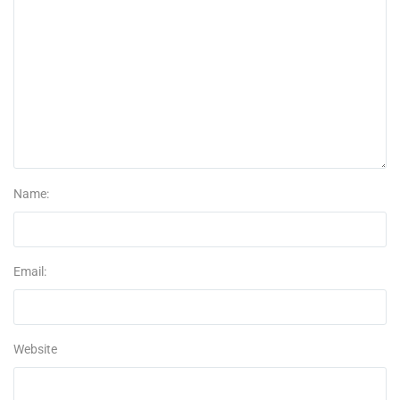
Name:
Email:
Website