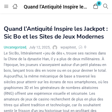
0
Quand l’Antiquité Inspire les Jackpot : Sic Bo et les Sites de Jeux Modernes
Login
Quand l’Antiquité Inspire les Jackpot :
Enter your username and password to login.
Sic Bo et les Sites de Jeux Modernes
0
Uncategorized
July 12, 2025
wpapitest
Le Sic Bo, littéralement « jeu de dés », trouve ses racines dans
la Chine de la dynastie Han, il y a plus de deux millénaires. À
l’époque, les joueurs s’asseyaient autour d’un petit plateau en
Remember me
Lost password?
bois, lançant trois dés en ivoire ou en os pour deviner le total.
Aujourd’hui, la même mécanique de base a traversé les
siècles pour atterrir sur les écrans de nos smartphones, où les
graphismes 3D et les générateurs de nombres aléatoires
(RNG) offrent une expérience visuelle et sécurisée. Les
amateurs de jeux de casino recherchent de plus en plus des
titres qui allient tradition et technologie, car ils souhaitent
sentir le frisson d’un jeu historique tout en profitant des