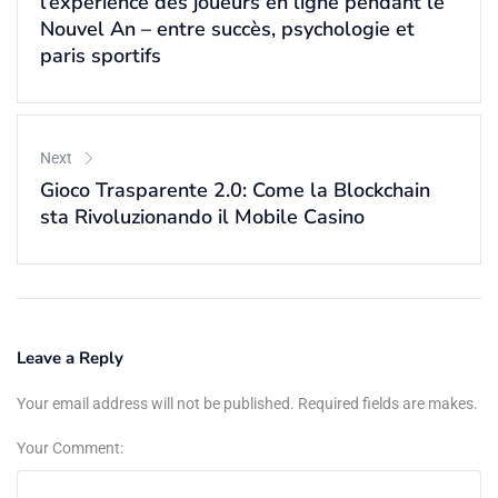
l’expérience des joueurs en ligne pendant le
Nouvel An – entre succès, psychologie et
paris sportifs
Next
Gioco Trasparente 2.0: Come la Blockchain
sta Rivoluzionando il Mobile Casino
Leave a Reply
Your email address will not be published. Required fields are makes.
Your Comment: