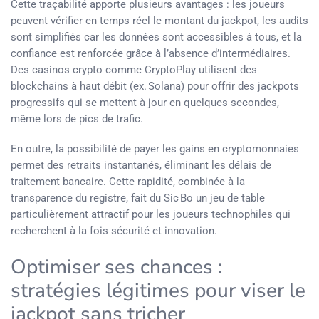
Cette traçabilité apporte plusieurs avantages : les joueurs
peuvent vérifier en temps réel le montant du jackpot, les audits
sont simplifiés car les données sont accessibles à tous, et la
confiance est renforcée grâce à l’absence d’intermédiaires.
Des casinos crypto comme CryptoPlay utilisent des
blockchains à haut débit (ex. Solana) pour offrir des jackpots
progressifs qui se mettent à jour en quelques secondes,
même lors de pics de trafic.
En outre, la possibilité de payer les gains en cryptomonnaies
permet des retraits instantanés, éliminant les délais de
traitement bancaire. Cette rapidité, combinée à la
transparence du registre, fait du Sic Bo un jeu de table
particulièrement attractif pour les joueurs technophiles qui
recherchent à la fois sécurité et innovation.
Optimiser ses chances :
stratégies légitimes pour viser le
jackpot sans tricher