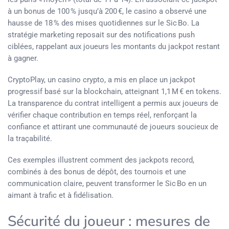
à un bonus de 100 % jusqu’à 200 €, le casino a observé une
hausse de 18 % des mises quotidiennes sur le Sic Bo. La
stratégie marketing reposait sur des notifications push
ciblées, rappelant aux joueurs les montants du jackpot restant
à gagner.
CryptoPlay, un casino crypto, a mis en place un jackpot
progressif basé sur la blockchain, atteignant 1,1 M € en tokens.
La transparence du contrat intelligent a permis aux joueurs de
vérifier chaque contribution en temps réel, renforçant la
confiance et attirant une communauté de joueurs soucieux de
la traçabilité.
Ces exemples illustrent comment des jackpots record,
combinés à des bonus de dépôt, des tournois et une
communication claire, peuvent transformer le Sic Bo en un
aimant à trafic et à fidélisation.
Sécurité du joueur : mesures de