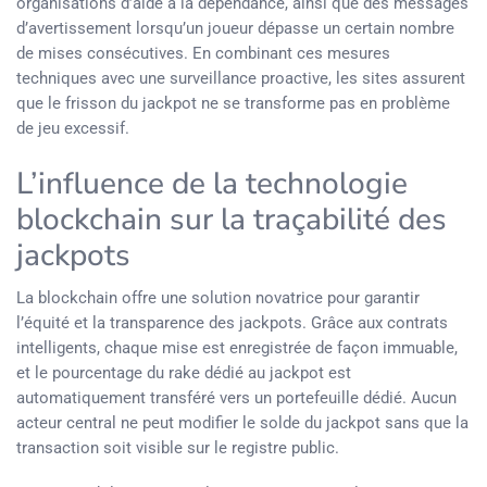
organisations d’aide à la dépendance, ainsi que des messages
d’avertissement lorsqu’un joueur dépasse un certain nombre
de mises consécutives. En combinant ces mesures
techniques avec une surveillance proactive, les sites assurent
que le frisson du jackpot ne se transforme pas en problème
de jeu excessif.
L’influence de la technologie
blockchain sur la traçabilité des
jackpots
La blockchain offre une solution novatrice pour garantir
l’équité et la transparence des jackpots. Grâce aux contrats
intelligents, chaque mise est enregistrée de façon immuable,
et le pourcentage du rake dédié au jackpot est
automatiquement transféré vers un portefeuille dédié. Aucun
acteur central ne peut modifier le solde du jackpot sans que la
transaction soit visible sur le registre public.