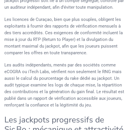
jackpot progressif soit lié à un compte ségrégué, contrôlé par
un auditeur indépendant, afin d’éviter toute manipulation.
Les licences de Curaçao, bien que plus souples, obligent les
exploitants à fournir des rapports de vérification mensuels à
des tiers accrédités. Ces exigences de conformité incluent la
mise à jour du RTP (Return to Player) et la divulgation du
montant maximal du jackpot, afin que les joueurs puissent
comparer les offres en toute transparence.
Les audits indépendants, menés par des sociétés comme
eCOGRA ou iTech Labs, vérifient non seulement le RNG mais
aussi le calcul du pourcentage du rake dédié au jackpot. Un
audit typique examine les logs de chaque mise, la répartition
des contributions et la génération du gain final. Le résultat est
publié dans un rapport de vérification accessible aux joueurs,
renforçant la confiance et la légitimité du jeu.
Les jackpots progressifs de
Sic Bo : mécanique et attractivité