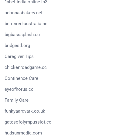
1xbet-india-online.in3
adonnasbakery.net
betonred-australia.net
bigbasssplash.cc
bridgestl.org
Caregiver Tips
chickenroadgame.cc
Continence Care
eyeofhorus.cc
Family Care
funkyaardvark.co.uk
gatesofolympusslot.cc
hudsunmedia.com