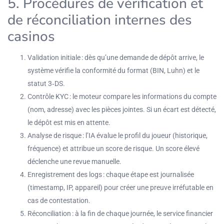
5. Procédures de vérification et
de réconciliation internes des
casinos
Validation initiale : dès qu’une demande de dépôt arrive, le
système vérifie la conformité du format (BIN, Luhn) et le
statut 3‑DS.
Contrôle KYC : le moteur compare les informations du compte
(nom, adresse) avec les pièces jointes. Si un écart est détecté,
le dépôt est mis en attente.
Analyse de risque : l’IA évalue le profil du joueur (historique,
fréquence) et attribue un score de risque. Un score élevé
déclenche une revue manuelle.
Enregistrement des logs : chaque étape est journalisée
(timestamp, IP, appareil) pour créer une preuve irréfutable en
cas de contestation.
Réconciliation : à la fin de chaque journée, le service financier