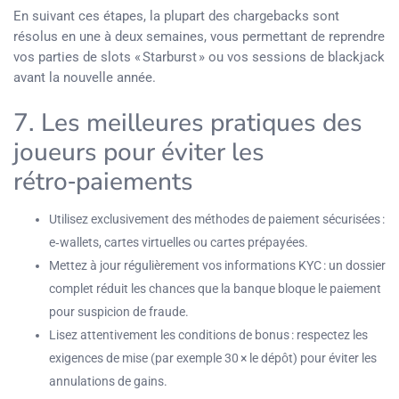
En suivant ces étapes, la plupart des chargebacks sont
résolus en une à deux semaines, vous permettant de reprendre
vos parties de slots « Starburst » ou vos sessions de blackjack
avant la nouvelle année.
7. Les meilleures pratiques des
joueurs pour éviter les
rétro‑paiements
Utilisez exclusivement des méthodes de paiement sécurisées :
e‑wallets, cartes virtuelles ou cartes prépayées.
Mettez à jour régulièrement vos informations KYC : un dossier
complet réduit les chances que la banque bloque le paiement
pour suspicion de fraude.
Lisez attentivement les conditions de bonus : respectez les
exigences de mise (par exemple 30 × le dépôt) pour éviter les
annulations de gains.