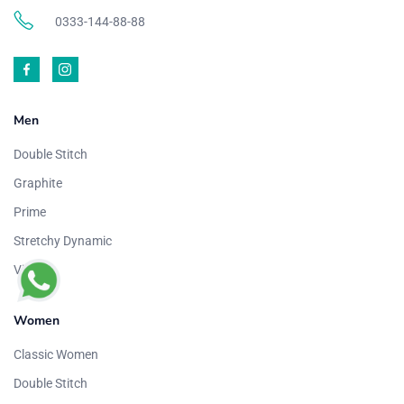
0333-144-88-88
Men
Double Stitch
Graphite
Prime
Stretchy Dynamic
Vibrant
Women
Classic Women
Double Stitch