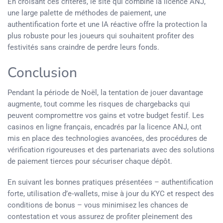
En croisant ces critères, le site qui combine la licence ANJ,
une large palette de méthodes de paiement, une
authentification forte et une IA réactive offre la protection la
plus robuste pour les joueurs qui souhaitent profiter des
festivités sans craindre de perdre leurs fonds.
Conclusion
Pendant la période de Noël, la tentation de jouer davantage
augmente, tout comme les risques de chargebacks qui
peuvent compromettre vos gains et votre budget festif. Les
casinos en ligne français, encadrés par la licence ANJ, ont
mis en place des technologies avancées, des procédures de
vérification rigoureuses et des partenariats avec des solutions
de paiement tierces pour sécuriser chaque dépôt.
En suivant les bonnes pratiques présentées – authentification
forte, utilisation d’e‑wallets, mise à jour du KYC et respect des
conditions de bonus – vous minimisez les chances de
contestation et vous assurez de profiter pleinement des