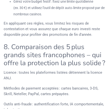
Gérez votre budget festif : fixez une limite quotidienne
(ex. 30 €) et utilisez l’outil de dépôt auto‑limite proposé par de
nombreux casinos.
En appliquant ces règles, vous limitez les risques de
contestation et vous assurez que chaque euro investi reste
disponible pour profiter des promotions de fin d’année.
8. Comparaison des 5 plus
grands sites francophones – qui
offre la protection la plus solide ?
Licence : toutes les plateformes listées détiennent la licence
ANJ.
Méthodes de paiement acceptées : cartes bancaires, 3‑DS,
Skrill, Neteller, PayPal, cartes prépayées.
Outils anti‑fraude : authentification forte, IA comportementale,