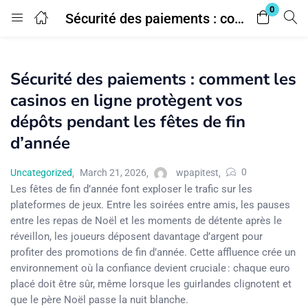
0
Sécurité des paiements : comment les casinos en ligne protègent vos dépôts pendant les fêtes de fin d’année
Login
Sécurité des paiements : comment les
Enter your username and password to login.
casinos en ligne protègent vos
dépôts pendant les fêtes de fin
d’année
0
Uncategorized
March 21, 2026
wpapitest
Remember me
Lost password?
Les fêtes de fin d’année font exploser le trafic sur les
plateformes de jeux. Entre les soirées entre amis, les pauses
entre les repas de Noël et les moments de détente après le
réveillon, les joueurs déposent davantage d’argent pour
profiter des promotions de fin d’année. Cette affluence crée un
environnement où la confiance devient cruciale : chaque euro
placé doit être sûr, même lorsque les guirlandes clignotent et
que le père Noël passe la nuit blanche.