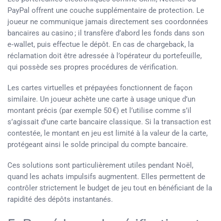
PayPal offrent une couche supplémentaire de protection. Le
joueur ne communique jamais directement ses coordonnées
bancaires au casino ; il transfère d’abord les fonds dans son
e‑wallet, puis effectue le dépôt. En cas de chargeback, la
réclamation doit être adressée à l’opérateur du portefeuille,
qui possède ses propres procédures de vérification.
Les cartes virtuelles et prépayées fonctionnent de façon
similaire. Un joueur achète une carte à usage unique d’un
montant précis (par exemple 50 €) et l’utilise comme s’il
s’agissait d’une carte bancaire classique. Si la transaction est
contestée, le montant en jeu est limité à la valeur de la carte,
protégeant ainsi le solde principal du compte bancaire.
Ces solutions sont particulièrement utiles pendant Noël,
quand les achats impulsifs augmentent. Elles permettent de
contrôler strictement le budget de jeu tout en bénéficiant de la
rapidité des dépôts instantanés.