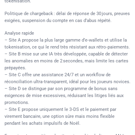
tokenisation.
Politique de chargeback : délai de réponse de 30 jours, preuves
exigées, suspension du compte en cas d’abus répété.
Analyse rapide
– Site A propose la plus large gamme d’e‑wallets et utilise la
tokenisation, ce qui le rend très résistant aux rétro‑paiements.
– Site B mise sur une IA très développée, capable de détecter
les anomalies en moins de 2 secondes, mais limite les cartes
prépayées.
– Site C offre une assistance 24/7 et un workflow de
réconciliation ultra‑transparent, idéal pour les joueurs novices.
– Site D se distingue par son programme de bonus sans
exigences de mise excessives, réduisant les litiges liés aux
promotions.
– Site E propose uniquement le 3‑DS et le paiement par
virement bancaire, une option sûre mais moins flexible
pendant les achats impulsifs de Noël.