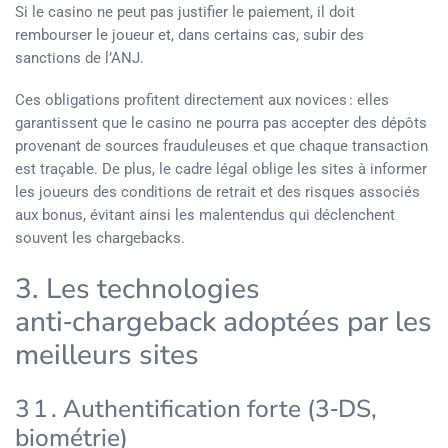
Si le casino ne peut pas justifier le paiement, il doit
rembourser le joueur et, dans certains cas, subir des
sanctions de l’ANJ.
Ces obligations profitent directement aux novices : elles
garantissent que le casino ne pourra pas accepter des dépôts
provenant de sources frauduleuses et que chaque transaction
est traçable. De plus, le cadre légal oblige les sites à informer
les joueurs des conditions de retrait et des risques associés
aux bonus, évitant ainsi les malentendus qui déclenchent
souvent les chargebacks.
3. Les technologies
anti‑chargeback adoptées par les
meilleurs sites
3 1 . Authentification forte (3‑DS,
biométrie)