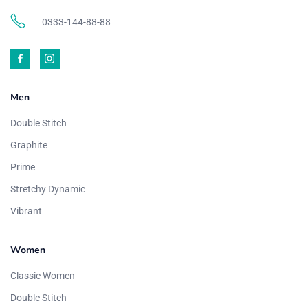
0333-144-88-88
Men
Double Stitch
Graphite
Prime
Stretchy Dynamic
Vibrant
Women
Classic Women
Double Stitch