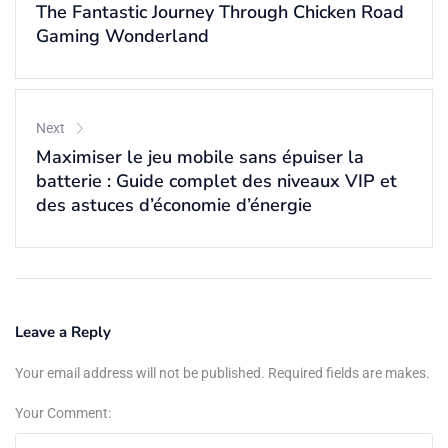
The Fantastic Journey Through Chicken Road
Gaming Wonderland
Next
Maximiser le jeu mobile sans épuiser la
batterie : Guide complet des niveaux VIP et
des astuces d’économie d’énergie
Leave a Reply
Your email address will not be published. Required fields are makes.
Your Comment: