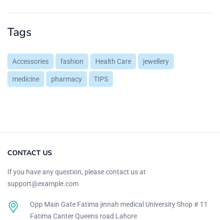
Tags
Accessories
fashion
Health Care
jewellery
medicine
pharmacy
TIPS
CONTACT US
If you have any question, please contact us at
support@example.com
Opp Main Gate Fatima jinnah medical University Shop # 11
Fatima Canter Queens road Lahore