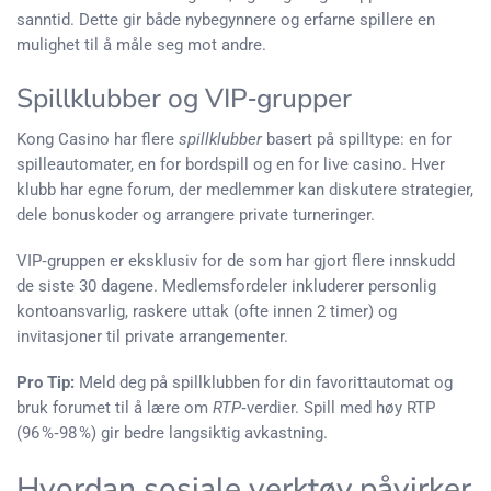
sanntid. Dette gir både nybegynnere og erfarne spillere en
mulighet til å måle seg mot andre.
Spillklubber og VIP‑grupper
Kong Casino har flere
spillklubber
basert på spilltype: en for
spilleautomater, en for bordspill og en for live casino. Hver
klubb har egne forum, der medlemmer kan diskutere strategier,
dele bonuskoder og arrangere private turneringer.
VIP‑gruppen er eksklusiv for de som har gjort flere innskudd
de siste 30 dagene. Medlemsfordeler inkluderer personlig
kontoansvarlig, raskere uttak (ofte innen 2 timer) og
invitasjoner til private arrangementer.
Pro Tip:
Meld deg på spillklubben for din favorittautomat og
bruk forumet til å lære om
RTP
‑verdier. Spill med høy RTP
(96 %‑98 %) gir bedre langsiktig avkastning.
Hvordan sosiale verktøy påvirker