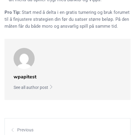
Pro Tip:
Start med å delta i en gratis turnering og bruk forumet
til å finjustere strategien din før du satser større beløp. På den
måten får du både moro og ansvarlig spill på samme tid.
wpapitest
See all author post
Previous