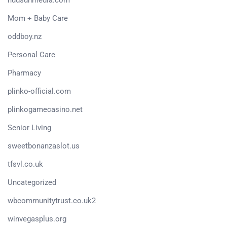
hudsunmedia.com
Mom + Baby Care
oddboy.nz
Personal Care
Pharmacy
plinko-official.com
plinkogamecasino.net
Senior Living
sweetbonanzaslot.us
tfsvl.co.uk
Uncategorized
wbcommunitytrust.co.uk2
winvegasplus.org