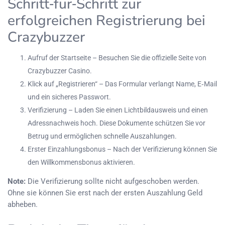
Schritt‑für‑Schritt zur
erfolgreichen Registrierung bei
Crazybuzzer
Aufruf der Startseite – Besuchen Sie die offizielle Seite von
Crazybuzzer Casino.
Klick auf „Registrieren“ – Das Formular verlangt Name, E‑Mail
und ein sicheres Passwort.
Verifizierung – Laden Sie einen Lichtbildausweis und einen
Adressnachweis hoch. Diese Dokumente schützen Sie vor
Betrug und ermöglichen schnelle Auszahlungen.
Erster Einzahlungsbonus – Nach der Verifizierung können Sie
den Willkommensbonus aktivieren.
Note:
Die Verifizierung sollte nicht aufgeschoben werden.
Ohne sie können Sie erst nach der ersten Auszahlung Geld
abheben.