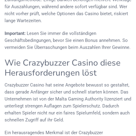
für Auszahlungen, während andere sofort verfügbar sind. Wer
nicht vorher prüft, welche Optionen das Casino bietet, riskiert
lange Wartezeiten.
Important:
Lesen Sie immer die vollständigen
Geschäftsbedingungen, bevor Sie einen Bonus annehmen. So
vermeiden Sie Überraschungen beim Auszahlen Ihrer Gewinne.
Wie Crazybuzzer Casino diese
Herausforderungen löst
Crazybuzzer Casino hat seine Angebote bewusst so gestaltet,
dass gerade Anfänger sicher und schnell starten können. Das
Unternehmen ist von der Malta Gaming Authority lizenziert und
unterliegt strengen Auflagen zum Spielerschutz. Dadurch
erhalten Spieler nicht nur ein faires Spielumfeld, sondern auch
schnellen Zugriff auf ihr Geld.
Ein herausragendes Merkmal ist der Crazybuzzer