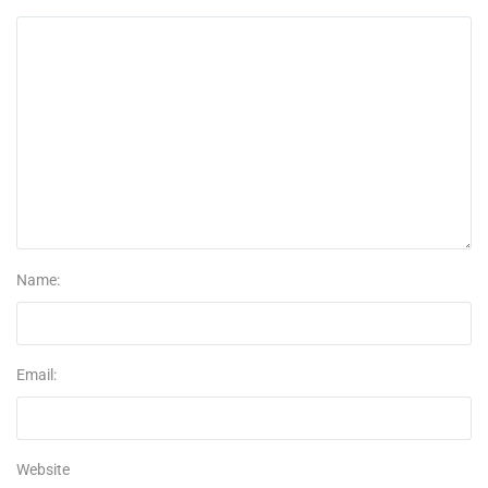
Name:
Email:
Website