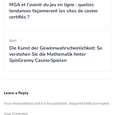
MGA et l’avenir du jeu en ligne : quelles
tendances façonneront les sites de casino
certifiés ?
Next
Die Kunst der Gewinnwahrscheinlichkeit: So
verstehen Sie die Mathematik hinter
SpinGranny Casino‑Spielen
Leave a Reply
Your email address will not be published. Required fields are makes.
Your Comment: