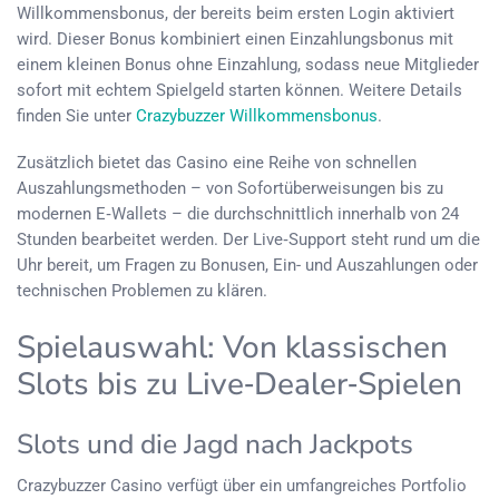
Willkommensbonus, der bereits beim ersten Login aktiviert
wird. Dieser Bonus kombiniert einen Einzahlungsbonus mit
einem kleinen Bonus ohne Einzahlung, sodass neue Mitglieder
sofort mit echtem Spielgeld starten können. Weitere Details
finden Sie unter
Crazybuzzer Willkommensbonus
.
Zusätzlich bietet das Casino eine Reihe von schnellen
Auszahlungsmethoden – von Sofortüberweisungen bis zu
modernen E‑Wallets – die durchschnittlich innerhalb von 24
Stunden bearbeitet werden. Der Live‑Support steht rund um die
Uhr bereit, um Fragen zu Bonusen, Ein- und Auszahlungen oder
technischen Problemen zu klären.
Spielauswahl: Von klassischen
Slots bis zu Live‑Dealer‑Spielen
Slots und die Jagd nach Jackpots
Crazybuzzer Casino verfügt über ein umfangreiches Portfolio