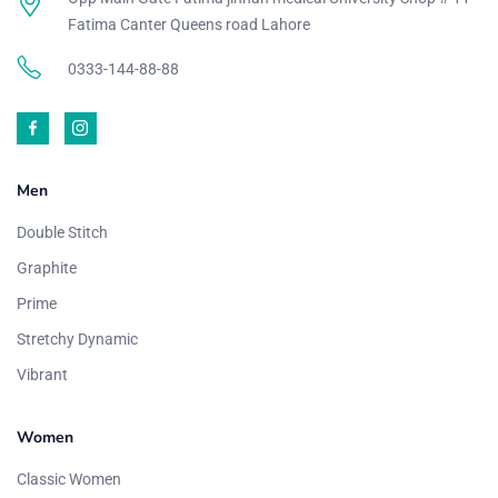
Fatima Canter Queens road Lahore
0333-144-88-88
Men
Double Stitch
Graphite
Prime
Stretchy Dynamic
Vibrant
Women
Classic Women