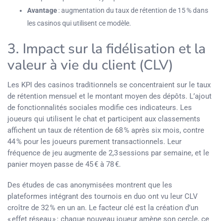
Avantage
: augmentation du taux de rétention de 15 % dans
les casinos qui utilisent ce modèle.
3. Impact sur la fidélisation et la
valeur à vie du client (CLV)
Les KPI des casinos traditionnels se concentraient sur le taux
de rétention mensuel et le montant moyen des dépôts. L’ajout
de fonctionnalités sociales modifie ces indicateurs. Les
joueurs qui utilisent le chat et participent aux classements
affichent un taux de rétention de 68 % après six mois, contre
44 % pour les joueurs purement transactionnels. Leur
fréquence de jeu augmente de 2,3 sessions par semaine, et le
panier moyen passe de 45 € à 78 €.
Des études de cas anonymisées montrent que les
plateformes intégrant des tournois en duo ont vu leur CLV
croître de 32 % en un an. Le facteur clé est la création d’un
« effet réseau » : chaque nouveau joueur amène son cercle, ce