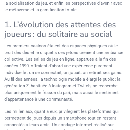
la socialisation du jeu, et enfin les perspectives d’avenir avec
le métaverse et la gamification totale.
1. L’évolution des attentes des
joueurs : du solitaire au social
Les premiers casinos étaient des espaces physiques où le
bruit des dés et le cliquetis des jetons créaient une ambiance
collective. Les salles de jeu en ligne, apparues à la fin des
années 1990, offraient d’abord une expérience purement
individuelle : on se connectait, on jouait, on retirait ses gains.
Au fil des années, la technologie mobile a élargi le public ; la
génération Z, habituée à Instagram et Twitch, ne recherche
plus uniquement le frisson du pari, mais aussi le sentiment
d’appartenance à une communauté.
Les milléniaux, quant à eux, privilégient les plateformes qui
permettent de jouer depuis un smartphone tout en restant
connectés à leurs amis. Un sondage informel réalisé sur