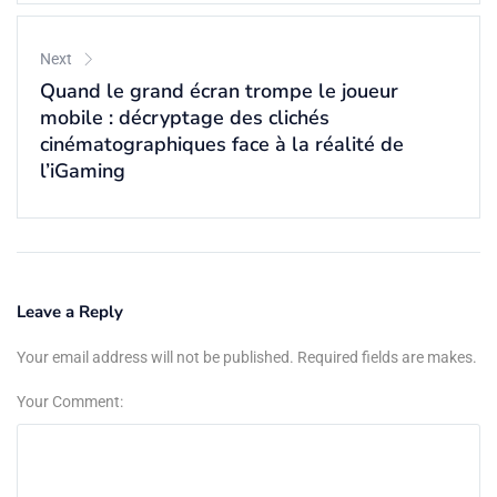
Next
Quand le grand écran trompe le joueur
mobile : décryptage des clichés
cinématographiques face à la réalité de
l’iGaming
Leave a Reply
Your email address will not be published. Required fields are makes.
Your Comment: