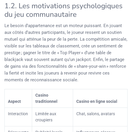
1.2. Les motivations psychologiques
du jeu communautaire
Le besoin d’appartenance est un moteur puissant. En jouant
aux côtés d’autres participants, le joueur ressent un soutien
mutuel qui atténue la peur de la perte. La compétition amicale,
visible sur les tableaux de classement, crée un sentiment de
prestige ; gagner le titre de « Top Player » d’une table de
blackjack vaut souvent autant qu’un jackpot. Enfin, le partage
de gains via des fonctionnalités de « share‑your‑win » renforce
la fierté et incite les joueurs à revenir pour revivre ces
moments de reconnaissance sociale.
Casino
Aspect
traditionnel
Casino en ligne social
Interaction
Limitée aux
Chat, salons, avatars
croupiers