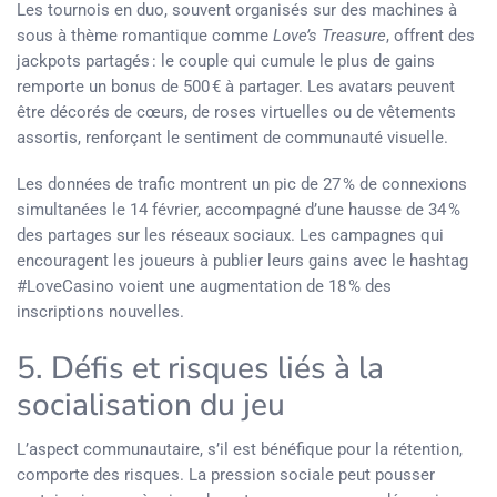
Les tournois en duo, souvent organisés sur des machines à
sous à thème romantique comme
Love’s Treasure
, offrent des
jackpots partagés : le couple qui cumule le plus de gains
remporte un bonus de 500 € à partager. Les avatars peuvent
être décorés de cœurs, de roses virtuelles ou de vêtements
assortis, renforçant le sentiment de communauté visuelle.
Les données de trafic montrent un pic de 27 % de connexions
simultanées le 14 février, accompagné d’une hausse de 34 %
des partages sur les réseaux sociaux. Les campagnes qui
encouragent les joueurs à publier leurs gains avec le hashtag
#LoveCasino voient une augmentation de 18 % des
inscriptions nouvelles.
5. Défis et risques liés à la
socialisation du jeu
L’aspect communautaire, s’il est bénéfique pour la rétention,
comporte des risques. La pression sociale peut pousser