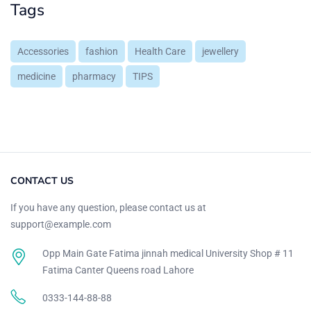
Tags
Accessories
fashion
Health Care
jewellery
medicine
pharmacy
TIPS
CONTACT US
If you have any question, please contact us at
support@example.com
Opp Main Gate Fatima jinnah medical University Shop # 11
Fatima Canter Queens road Lahore
0333-144-88-88