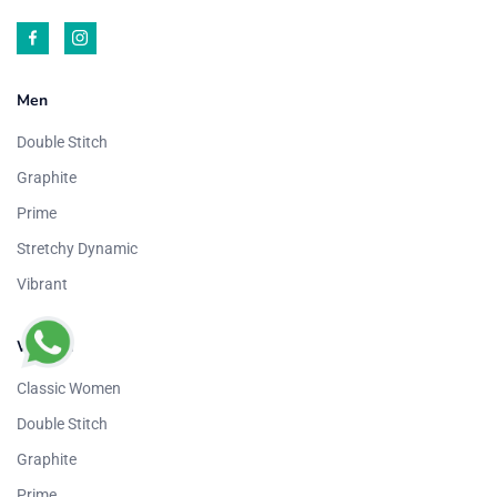
Men
Double Stitch
Graphite
Prime
Stretchy Dynamic
Vibrant
Women
Classic Women
Double Stitch
Graphite
Prime