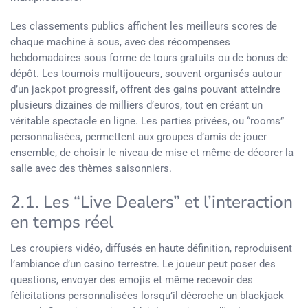
Les classements publics affichent les meilleurs scores de
chaque machine à sous, avec des récompenses
hebdomadaires sous forme de tours gratuits ou de bonus de
dépôt. Les tournois multijoueurs, souvent organisés autour
d’un jackpot progressif, offrent des gains pouvant atteindre
plusieurs dizaines de milliers d’euros, tout en créant un
véritable spectacle en ligne. Les parties privées, ou “rooms”
personnalisées, permettent aux groupes d’amis de jouer
ensemble, de choisir le niveau de mise et même de décorer la
salle avec des thèmes saisonniers.
2.1. Les “Live Dealers” et l’interaction
en temps réel
Les croupiers vidéo, diffusés en haute définition, reproduisent
l’ambiance d’un casino terrestre. Le joueur peut poser des
questions, envoyer des emojis et même recevoir des
félicitations personnalisées lorsqu’il décroche un blackjack