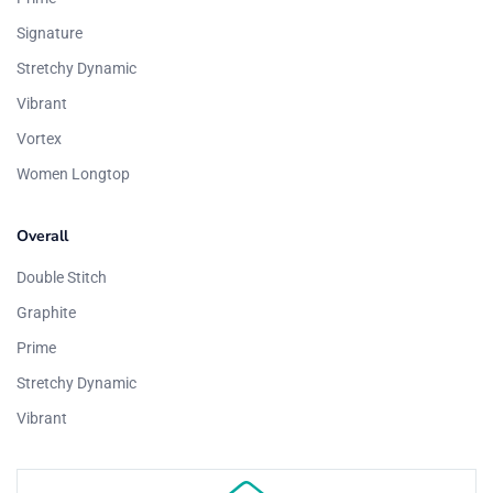
Signature
Stretchy Dynamic
Vibrant
Vortex
Women Longtop
Overall
Double Stitch
Graphite
Prime
Stretchy Dynamic
Vibrant