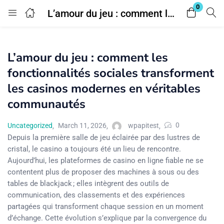
0
L’amour du jeu : comment les fonctionnalités sociales transforment les casinos modernes en véritables communautés
Login
L’amour du jeu : comment les
Enter your username and password to login.
fonctionnalités sociales transforment
les casinos modernes en véritables
communautés
0
Uncategorized
March 11, 2026
wpapitest
Remember me
Lost password?
Depuis la première salle de jeu éclairée par des lustres de
cristal, le casino a toujours été un lieu de rencontre.
Aujourd’hui, les plateformes de casino en ligne fiable ne se
contentent plus de proposer des machines à sous ou des
tables de blackjack ; elles intègrent des outils de
communication, des classements et des expériences
partagées qui transforment chaque session en un moment
d’échange. Cette évolution s’explique par la convergence du